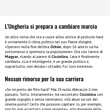
L’Ungheria si prepara a cambiare marcia
Un altro tema che sta a cuore all’ex attrice di pellicole hard
è ovviamente il clima politico nel suo Paese d’origine.
«Speravo nella fine dell’era
Orbán
, dopo 16 anni in cui ha
sottomesso e spremuto la popolazione». Ora con l’arrivo di
Magyar
, stando al parere di
Cicciolina
, l’aria è finalmente
cambiata. «Lui è intelligente, è un grande politico e,
soprattutto, non deruba i cittadini. Fa i loro interessi».
Nessun rimorso per la sua carriera
«Se mi pento dei film hard? Mai. Di nulla. Abbraccio il mio
passato. Tutto. Interamente», ha raccontato
Cicciolina
con
grande orgoglio e senza rammarico. «Gli abusi sui set del
cinema porno? Certo che possono capitare. Io, per esempio,
non ho mai accettato scene violente», alla domanda delle