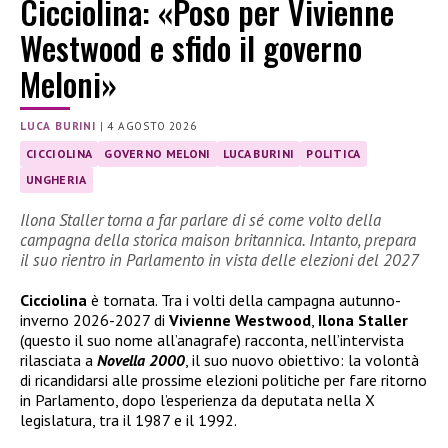
Cicciolina: «Poso per Vivienne
Westwood e sfido il governo
Meloni»
LUCA BURINI
|
4 AGOSTO 2026
CICCIOLINA
GOVERNO MELONI
LUCA BURINI
POLITICA
UNGHERIA
Ilona Staller torna a far parlare di sé come volto della
campagna della storica maison britannica. Intanto, prepara
il suo rientro in Parlamento in vista delle elezioni del 2027
Cicciolina
è tornata. Tra i volti della campagna autunno-
inverno 2026-2027 di
Vivienne Westwood
,
Ilona Staller
(questo il suo nome all’anagrafe) racconta, nell’intervista
rilasciata a
Novella 2000
, il suo nuovo obiettivo: la volontà
di ricandidarsi alle prossime elezioni politiche per fare ritorno
in Parlamento, dopo l’esperienza da deputata nella X
legislatura, tra il 1987 e il 1992.