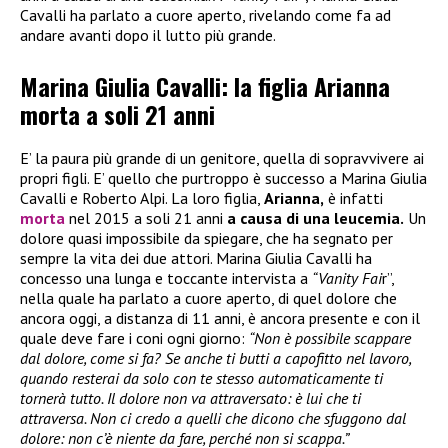
Cavalli ha parlato a cuore aperto, rivelando come fa ad
andare avanti dopo il lutto più grande.
Marina Giulia Cavalli: la figlia Arianna
morta a soli 21 anni
E’ la paura più grande di un genitore, quella di sopravvivere ai
propri figli. E’ quello che purtroppo è successo a Marina Giulia
Cavalli e Roberto Alpi. La loro figlia,
Arianna,
è infatti
morta
nel 2015 a soli 21 anni
a causa di una leucemia.
Un
dolore quasi impossibile da spiegare, che ha segnato per
sempre la vita dei due attori. Marina Giulia Cavalli ha
concesso una lunga e toccante intervista a
“Vanity Fai
r”,
nella quale ha parlato a cuore aperto, di quel dolore che
ancora oggi, a distanza di 11 anni, è ancora presente e con il
quale deve fare i coni ogni giorno:
“Non è possibile scappare
dal dolore, come si fa? Se anche ti butti a capofitto nel lavoro,
quando resterai da solo con te stesso automaticamente ti
tornerà tutto. Il dolore non va attraversato: è lui che ti
attraversa. Non ci credo a quelli che dicono che sfuggono dal
dolore: non c’è niente da fare, perché non si scappa.”