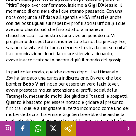
“ritiro” dopo aver confermato, insieme a
Gigi D’Alessio
, il
momento di crisi nera che i due stanno passando. Con una
nota congiunta affidata all’agenzia ANSA infatti (e anche
con dei post uguali sui rispettivi profili social ufficiali), i due
avevano chiarito ciò che fino ad allora rimaneva
chiacchiericcio: “La nostra storia vive un periodo no. Vi
preghiamo di rispettare il momento e la nostra privacy. Poi,
saranno la vita e il futuro a decidere la strada con serenità”.
La comunicazione, lungi da creare silenzio a riguardo,
aveva invece scatenato ancora di più il mondo del gossip.
In particolar modo, qualche giorno dopo, il settimanale
Spy
ha lanciato una curiosa indiscrezione. Ovvero che l’ex
bomber
Bobo Vieri
, noto per essere un vero latin lover,
aveva prestato molta attenzione ai profili social della
Tatangelo, mettendo molti like giudicati “tattici” e sospetti.
Quanto è bastato per essere notato e gridare al presunto
flirt tra i due, e a far gridare al terzo incomodo come uno dei
motivi della crisi tra Anna e Gigi. Sembrerebbe che anche la
cantante di Sora abbia ricambiato il favore, con qualche “mi
piace” dedicato alle foto di Christian a Ibiza. Ora però, dopo
un po’ di giorni di rumors e commenti dei follower a riguardo,