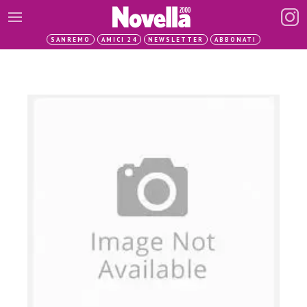
SANREMO
AMICI 24
NEWSLETTER
ABBONATI