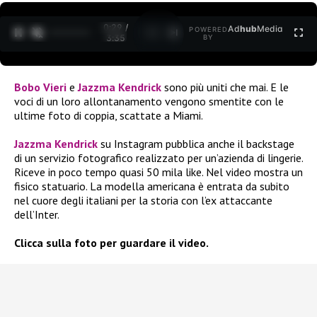
0:30 /
Ad
hub
Media
POWERED
1
/
2
3:35
BY
Bobo Vieri
e
Jazzma Kendrick
sono più uniti che mai. E le
voci di un loro allontanamento vengono smentite con le
ultime foto di coppia, scattate a Miami.
Jazzma Kendrick
su Instagram pubblica anche il backstage
di un servizio fotografico realizzato per un’azienda di lingerie.
Riceve in poco tempo quasi 50 mila like. Nel video mostra un
fisico statuario. La modella americana è entrata da subito
nel cuore degli italiani per la storia con l’ex attaccante
dell’Inter.
Clicca sulla foto per guardare il video.