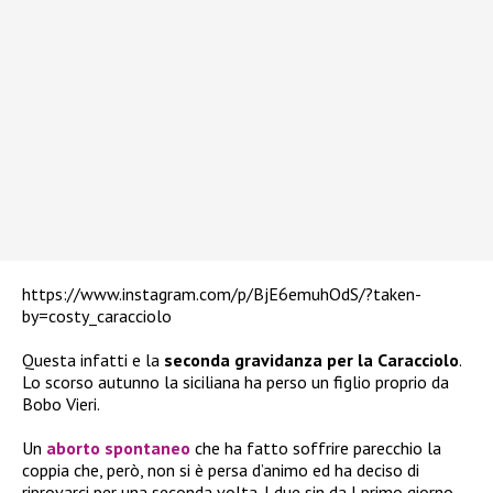
https://www.instagram.com/p/BjE6emuhOdS/?taken-
by=costy_caracciolo
Questa infatti e la
seconda gravidanza per la Caracciolo
.
Lo scorso autunno la siciliana ha perso un figlio proprio da
Bobo Vieri.
Un
aborto spontaneo
che ha fatto soffrire parecchio la
coppia che, però, non si è persa d’animo ed ha deciso di
riprovarci per una seconda volta. I due sin da l primo giorno