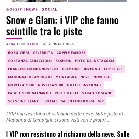
GOSSIP
|
NEWS
|
SOCIAL
Snow e Glam: i VIP che fanno
scintille tra le piste
ALBA COSENTINO
|
16 GENNAIO 2026
BOBO VIERI
CELEBRITÀ
COPPIE FAMOSE
COSTANZA-CARACCIOLO
FASHION
FOTO DA INSTAGRAM
FRANCESCA MARIA NOVELLO
GLAMOUR
INVERNO
LIFESTYLE
MADONNA DI CAMPIGLIO
MONTAGNA
NEVE
NOVELLA
NOVELLA 2000
NOVELLA2000
OUTFIT INVERNALI
PAGO E SERENA INARDU
PISTE DA SCI
SARAH TOSCANO
SCI SCINTILLANTI
SOCIAL
VALENTINO ROSSI
VIP
I VIP non resistono al richiamo della neve. Sulle piste di
Madonna di Campiglio si sono visti veri e propri…
I VIP non resistono al richiamo della neve. Sulle