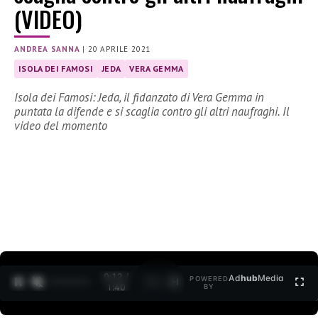
(VIDEO)
ANDREA SANNA
|
20 APRILE 2021
ISOLA DEI FAMOSI
JEDA
VERA GEMMA
Isola dei Famosi: Jeda, il fidanzato di Vera Gemma in
puntata la difende e si scaglia contro gli altri naufraghi. Il
video del momento
0:12 /
Ad
hub
Media
POWERED
1
/
2
1:40
BY