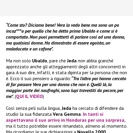
“Come sto? Diciamo bene! Vera la vedo bene ma sono un po
incaz***o per quello che ha detto prima Ubaldo e come si è
comportato. Non puoi permetterti di parlare così ad una donna,
ma qualsiasi donna. Ha dimostrato di essere egoista, un
maleducato e un cafone”.
Ma non solo
Ubaldo
, pare che
Jeda
non abbia granché
apprezzato anche gli atteggiamenti degli altri concorrenti in
gara. A suo dire, infatti, è stata dipinta per la persona che non
è. Ecco il suo pensiero a riguardo:
“Tra l’altro poi hanno cercato
di far passare Vera per una donna che non è. Quelli là, la
maggior parte dei naufraghi, sono lupi travestiti da pecore, per
me”.
(
QUI IL VIDEO
)
Così senza peli sulla lingua,
Jeda
ha cercato di difendere da
studio la sua fidanzata
Vera Gemma
.
In tanti si
aspettavano il suo arrivo in Honduras per una sorpresa
,
ma il tutto potrebbe essere rimandato, almeno al momento.
Ma ricordiamo le sue dichiarazioni a
Novella 2000
…