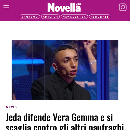
SANREMO
AMICI 24
NEWSLETTER
ABBONATI
NEWS
Jeda difende Vera Gemma e si
scaglia contro gli altri naufraghi