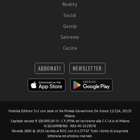
Reality
Social
Gossip
Sanremo
Cucina
ABBONATI
NEWSLETTER
Visibilia Editrice S.r.l.
con sede in Via Privata Giovannino De Grassi 12/12A, 20123
Milano.
Capitale sociale € 100.000,00 I.V. - C.F./P.IVA ed iscrizione alla C.C.I.A.A. di Milano
N.10269990965 - REA MI-2519578.
Novella 2000 © 2026. Iscritta al ROC con il n.37767. Tutti i diritti di proprietà
letteraria ed artistica riservati.