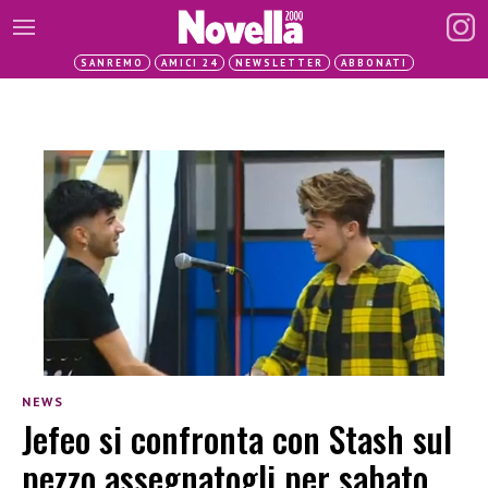
SANREMO
AMICI 24
NEWSLETTER
ABBONATI
NEWS
Jefeo si confronta con Stash sul
pezzo assegnatogli per sabato