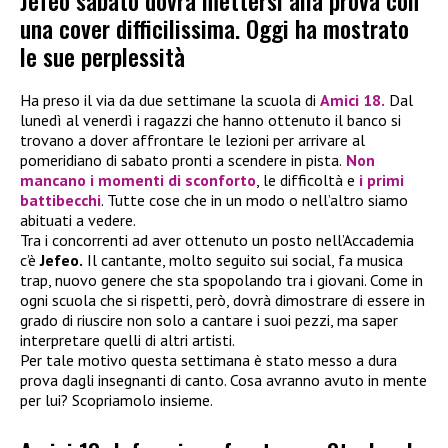
Jefeo sabato dovrà mettersi alla prova con
una cover difficilissima. Oggi ha mostrato
le sue perplessità
Ha preso il via da due settimane la scuola di
Amici 18
.
Dal
lunedì al venerdì i ragazzi che hanno ottenuto il banco si
trovano a dover affrontare le lezioni per arrivare al
pomeridiano di sabato pronti a scendere in pista.
Non
mancano i momenti di sconforto
, le difficoltà e
i primi
battibecchi
. Tutte cose che in un modo o nell’altro siamo
abituati a vedere.
Tra i concorrenti ad aver ottenuto un posto nell’Accademia
c’è
Jefeo.
Il cantante, molto seguito sui social, fa musica
trap, nuovo genere che sta spopolando tra i giovani. Come in
ogni scuola che si rispetti, però, dovrà dimostrare di essere in
grado di riuscire non solo a cantare i suoi pezzi, ma saper
interpretare quelli di altri artisti.
Per tale motivo questa settimana è stato messo a dura
prova dagli insegnanti di canto. Cosa avranno avuto in mente
per lui? Scopriamolo insieme.