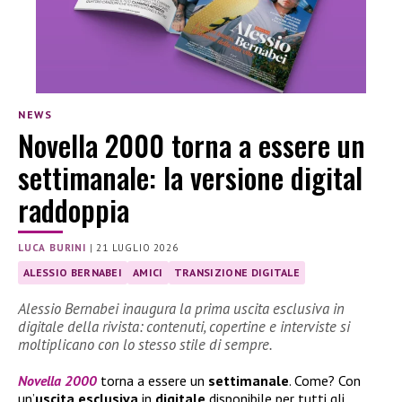
NEWS
Novella 2000 torna a essere un
settimanale: la versione digital
raddoppia
LUCA BURINI
|
21 LUGLIO 2026
ALESSIO BERNABEI
AMICI
TRANSIZIONE DIGITALE
Alessio Bernabei inaugura la prima uscita esclusiva in
digitale della rivista: contenuti, copertine e interviste si
moltiplicano con lo stesso stile di sempre.
Novella 2000
torna a essere un
settimanale
. Come? Con
un’
uscita esclusiva
in
digitale
disponibile per tutti gli