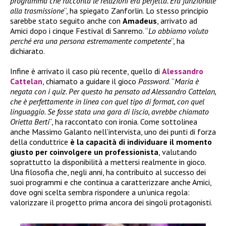
programma che racconta le relazioni era perfetta. Era funzionale
alla trasmissione
“, ha spiegato Zanforlin. Lo stesso principio
sarebbe stato seguito anche con
Amadeus
, arrivato ad
Amici dopo i cinque Festival di Sanremo. “
Lo abbiamo voluto
perché era una persona estremamente competente
“, ha
dichiarato.
Infine è arrivato il caso più recente, quello di
Alessandro
Cattelan
, chiamato a guidare il gioco
Password
. “
Maria è
negata con i quiz. Per questo ha pensato ad Alessandro Cattelan,
che è perfettamente in linea con quel tipo di format, con quel
linguaggio. Se fosse stata una gara di liscio, avrebbe chiamato
Orietta Berti
“, ha raccontato con ironia. Come sottolinea
anche Massimo Galanto nell’intervista, uno dei punti di forza
della conduttrice
è la capacità di individuare il momento
giusto per coinvolgere un professionista
, valutando
soprattutto la disponibilità a mettersi realmente in gioco.
Una filosofia che, negli anni, ha contribuito al successo dei
suoi programmi e che continua a caratterizzare anche Amici,
dove ogni scelta sembra rispondere a un’unica regola:
valorizzare il progetto prima ancora dei singoli protagonisti.