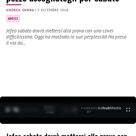
ANDREA SANNA
|
5 DICEMBRE 2018
AMICI
Jefeo sabato dovrà mettersi alla prova con una cover
difficilissima. Oggi ha mostrato le sue perplessità Ha preso
il via da…
0:15 /
Ad
hub
Media
POWERED
1
/
2
1:40
BY