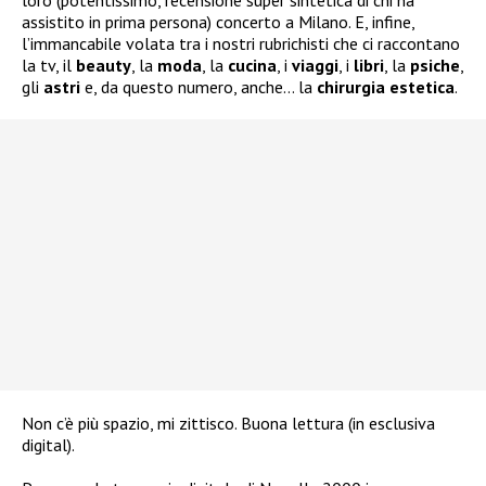
loro (potentissimo, recensione super sintetica di chi ha
assistito in prima persona) concerto a Milano. E, infine,
l’immancabile volata tra i nostri rubrichisti che ci raccontano
la tv, il
beauty
, la
moda
, la
cucina
, i
viaggi
, i
libri
, la
psiche
,
gli
astri
e, da questo numero, anche… la
chirurgia
estetica
.
Non c’è più spazio, mi zittisco. Buona lettura (in esclusiva
digital).