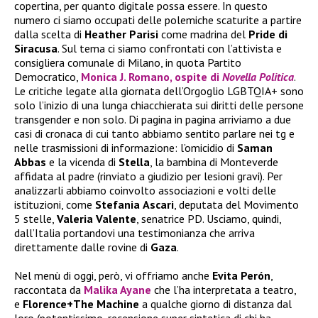
copertina, per quanto digitale possa essere. In questo
numero ci siamo occupati delle polemiche scaturite a partire
dalla scelta di
Heather
Parisi
come madrina del
Pride di
Siracusa
. Sul tema ci siamo confrontati con l’attivista e
consigliera comunale di Milano, in quota Partito
Democratico,
Monica J. Romano, ospite di
Novella Politica
.
Le critiche legate alla giornata dell’Orgoglio LGBTQIA+ sono
solo l’inizio di una lunga chiacchierata sui diritti delle persone
transgender e non solo. Di pagina in pagina arriviamo a due
casi di cronaca di cui tanto abbiamo sentito parlare nei tg e
nelle trasmissioni di informazione: l’omicidio di
Saman
Abbas
e la vicenda di
Stella
, la bambina di Monteverde
affidata al padre (rinviato a giudizio per lesioni gravi). Per
analizzarli abbiamo coinvolto associazioni e volti delle
istituzioni, come
Stefania
Ascari
, deputata del Movimento
5 stelle,
Valeria
Valente
, senatrice PD. Usciamo, quindi,
dall’Italia portandovi una testimonianza che arriva
direttamente dalle rovine di
Gaza
.
Nel menù di oggi, però, vi offriamo anche
Evita Perón
,
raccontata da
Malika Ayane
che l’ha interpretata a teatro,
e
Florence+The Machine
a qualche giorno di distanza dal