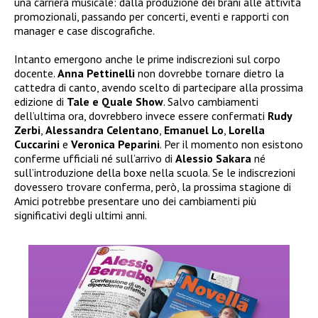
una carriera musicale: dalla produzione dei brani alle attività
promozionali, passando per concerti, eventi e rapporti con
manager e case discografiche.
Intanto emergono anche le prime indiscrezioni sul corpo
docente.
Anna Pettinelli
non dovrebbe tornare dietro la
cattedra di canto, avendo scelto di partecipare alla prossima
edizione di
Tale e Quale Show
. Salvo cambiamenti
dell’ultima ora, dovrebbero invece essere confermati
Rudy
Zerbi
,
Alessandra Celentano
,
Emanuel Lo
,
Lorella
Cuccarini
e
Veronica Peparini
. Per il momento non esistono
conferme ufficiali né sull’arrivo di
Alessio Sakara
né
sull’introduzione della boxe nella scuola. Se le indiscrezioni
dovessero trovare conferma, però, la prossima stagione di
Amici potrebbe presentare uno dei cambiamenti più
significativi degli ultimi anni.