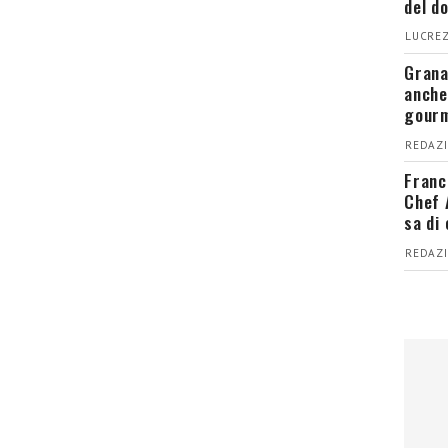
del d
LUCREZ
Grana
anche
gour
REDAZI
Franc
Chef 
sa di
REDAZI