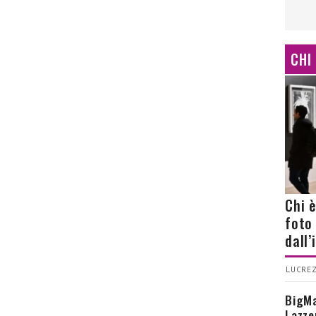
CHI
Chi 
foto
dall
LUCREZ
BigMa
Lazze