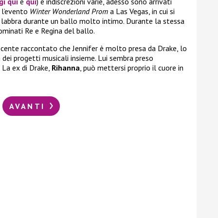
gi qui
e
qui
) e indiscrezioni varie, adesso sono arrivati
e l’evento
Winter Wonderland Prom
a Las Vegas, in cui si
e labbra durante un ballo molto intimo. Durante la stessa
minati Re e Regina del ballo.
ecente raccontato che Jennifer è molto presa da Drake, lo
dei progetti musicali insieme. Lui sembra preso
. La ex di Drake,
Rihanna
, può mettersi proprio il cuore in
AVANTI