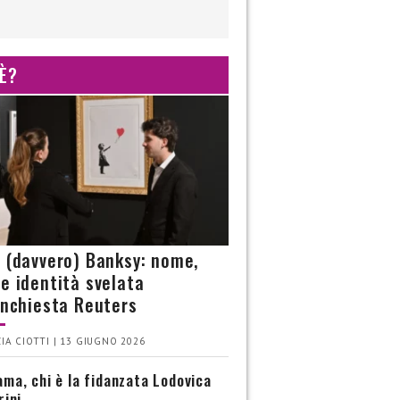
 È?
è (davvero) Banksy: nome,
 e identità svelata
’inchiesta Reuters
IA CIOTTI | 13 GIUGNO 2026
ma, chi è la fidanzata Lodovica
rini