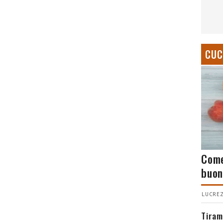
CUC
Come
buon
LUCREZ
Tiram