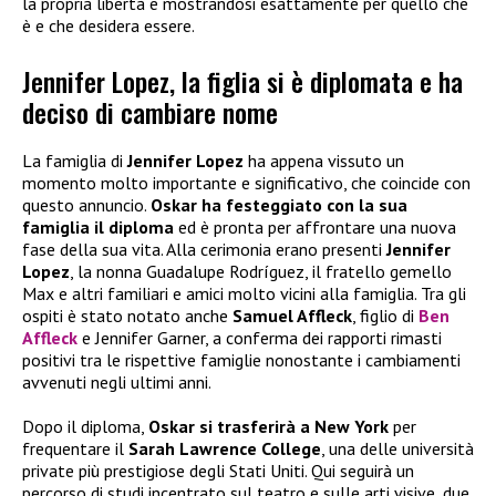
la propria libertà e mostrandosi esattamente per quello che
è e che desidera essere.
Jennifer Lopez, la figlia si è diplomata e ha
deciso di cambiare nome
La famiglia di
Jennifer Lopez
ha appena vissuto un
momento molto importante e significativo, che coincide con
questo annuncio.
Oskar ha festeggiato con la sua
famiglia il diploma
ed è pronta per affrontare una nuova
fase della sua vita. Alla cerimonia erano presenti
Jennifer
Lopez
, la nonna Guadalupe Rodríguez, il fratello gemello
Max e altri familiari e amici molto vicini alla famiglia. Tra gli
ospiti è stato notato anche
Samuel Affleck
, figlio di
Ben
Affleck
e Jennifer Garner, a conferma dei rapporti rimasti
positivi tra le rispettive famiglie nonostante i cambiamenti
avvenuti negli ultimi anni.
Dopo il diploma,
Oskar si trasferirà a New York
per
frequentare il
Sarah Lawrence College
, una delle università
private più prestigiose degli Stati Uniti. Qui seguirà un
percorso di studi incentrato sul teatro e sulle arti visive, due