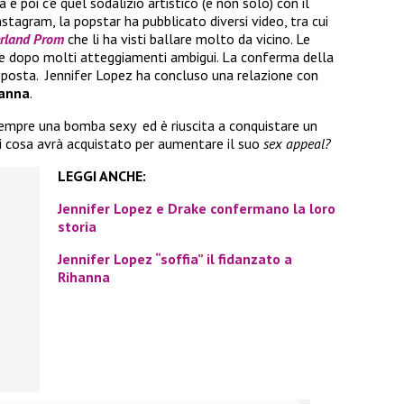
e poi c’è quel sodalizio artistico (e non solo) con il
Instagram, la popstar ha pubblicato diversi video, tra cui
rland Prom
che li ha visti ballare molto da vicino. Le
e dopo molti atteggiamenti ambigui. La conferma della
i posta.
Jennifer Lopez ha concluso una relazione con
anna
.
sempre una bomba sexy ed è riuscita a conquistare un
ozi cosa avrà acquistato per aumentare il suo
sex
appeal?
LEGGI ANCHE:
Jennifer Lopez e Drake confermano la loro
storia
Jennifer Lopez “soffia” il fidanzato a
Rihanna