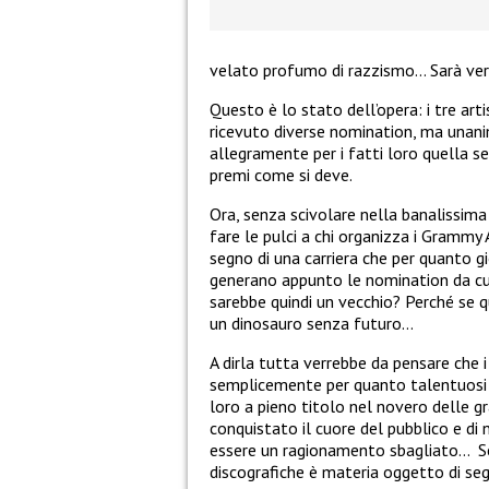
velato profumo di razzismo… Sarà ver
Questo è lo stato dell’opera: i tre arti
ricevuto diverse nomination, ma unan
allegramente per i fatti loro quella ser
premi come si deve.
Ora, senza scivolare nella banalissima
fare le pulci a chi organizza i Grammy
segno di una carriera che per quanto gio
generano appunto le nomination da cui
sarebbe quindi un vecchio? Perché se que
un dinosauro senza futuro…
A dirla tutta verrebbe da pensare che i
semplicemente per quanto talentuosi 
loro a pieno titolo nel novero delle gr
conquistato il cuore del pubblico e di 
essere un ragionamento sbagliato… Se
discografiche è materia oggetto di se