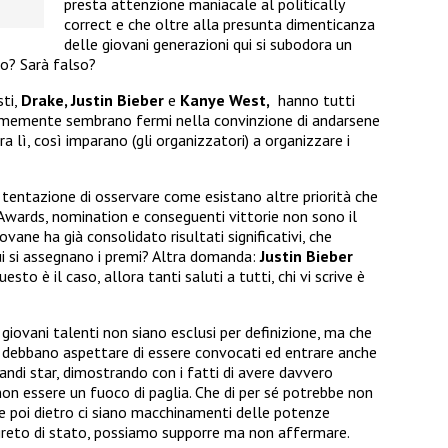
presta attenzione maniacale al politically
correct e che oltre alla presunta dimenticanza
delle giovani generazioni qui si subodora un
o? Sarà falso?
sti,
Drake, Justin Bieber
e
Kanye West,
hanno tutti
imemente sembrano fermi nella convinzione di andarsene
a lì, così imparano (gli organizzatori) a organizzare i
 tentazione di osservare come esistano altre priorità che
 Awards, nomination e conseguenti vittorie non sono il
vane ha già consolidato risultati significativi, che
 si assegnano i premi? Altra domanda:
Justin Bieber
sto è il caso, allora tanti saluti a tutti, chi vi scrive è
 giovani talenti non siano esclusi per definizione, ma che
debbano aspettare di essere convocati ed entrare anche
andi star, dimostrando con i fatti di avere davvero
non essere un fuoco di paglia. Che di per sé potrebbe non
 poi dietro ci siano macchinamenti delle potenze
greto di stato, possiamo supporre ma non affermare.