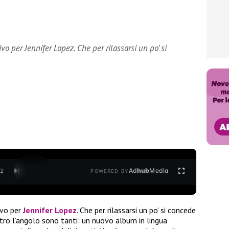
 per Jennifer Lopez. Che per rilassarsi un po’ si
Ad
hub
Media
/
2
POWERED BY
ivo per
Jennifer Lopez
. Che per rilassarsi un po’ si concede
etro l’angolo sono tanti: un nuovo album in lingua