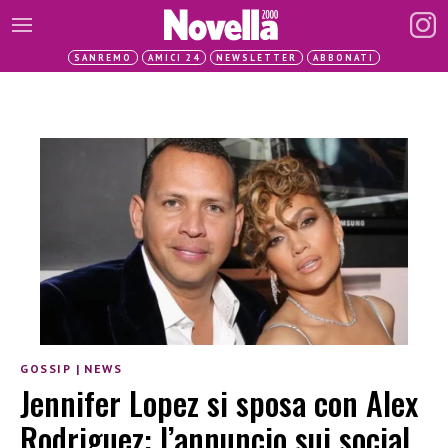
SANREMO
AMICI 24
NEWSLETTER
ABBONATI
GOSSIP
|
NEWS
Jennifer Lopez si sposa con Alex
Rodriguez: l’annuncio sui social