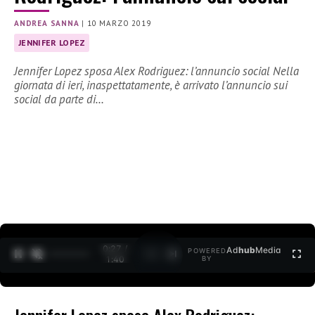
ANDREA SANNA
|
10 MARZO 2019
JENNIFER LOPEZ
Jennifer Lopez sposa Alex Rodriguez: l’annuncio social Nella
giornata di ieri, inaspettatamente, è arrivato l’annuncio sui
social da parte di…
0:27 /
Ad
hub
Media
POWERED
1
/
2
1:40
BY