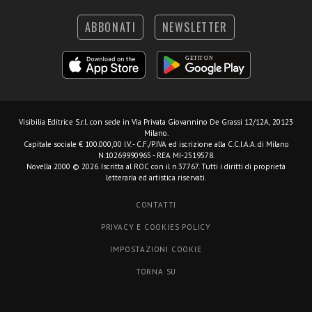
ABBONATI
NEWSLETTER
Visibilia Editrice S.r.l.
con sede in Via Privata Giovannino De Grassi 12/12A, 20123
Milano.
Capitale sociale € 100.000,00 I.V. - C.F./P.IVA ed iscrizione alla C.C.I.A.A. di Milano
N.10269990965 - REA MI-2519578.
Novella 2000 © 2026. Iscritta al ROC con il n.37767. Tutti i diritti di proprietà
letteraria ed artistica riservati.
CONTATTI
PRIVACY E COOKIES POLICY
IMPOSTAZIONI COOKIE
TORNA SU