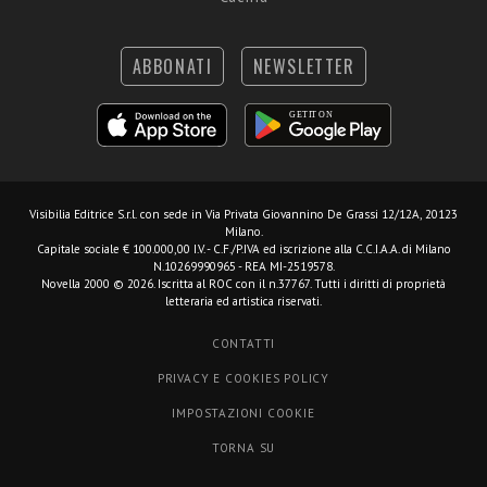
ABBONATI
NEWSLETTER
Visibilia Editrice S.r.l.
con sede in Via Privata Giovannino De Grassi 12/12A, 20123
Milano.
Capitale sociale € 100.000,00 I.V. - C.F./P.IVA ed iscrizione alla C.C.I.A.A. di Milano
N.10269990965 - REA MI-2519578.
Novella 2000 © 2026. Iscritta al ROC con il n.37767. Tutti i diritti di proprietà
letteraria ed artistica riservati.
CONTATTI
PRIVACY E COOKIES POLICY
IMPOSTAZIONI COOKIE
TORNA SU