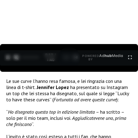
0:12 /
Ad
hub
Media
POWERED
1
/
2
1:40
BY
Le sue curve l’hanno resa famosa, e lei ringrazia con una
linea di t-shirt.
Jennifer Lopez
ha presentato su Instagram
un top che lei stessa ha disegnato, sul quale si legge “Lucky
to have these curves” (
Fortunata ad avere queste curve
):
“
Ho disegnato questo top in edizione limitata
– ha scritto –
solo per il mio team, inclusi voi.
Aggiudicatevene uno, prima
che finiscano
“.
L’invito è stato così esteso a tutti i fan, che hanno