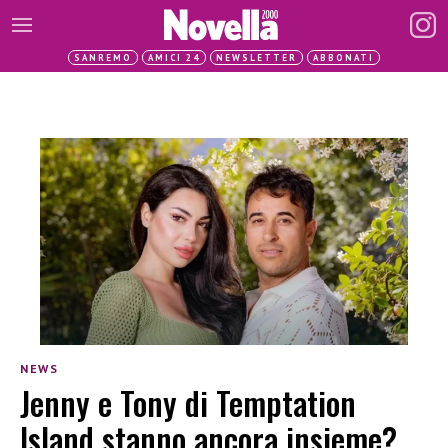
SANREMO
AMICI 24
NEWSLETTER
ABBONATI
NEWS
Jenny e Tony di Temptation
Island stanno ancora insieme?