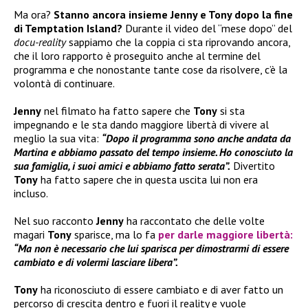
Ma ora?
Stanno ancora insieme Jenny e Tony dopo la fine
di Temptation Island?
Durante il video del “mese dopo” del
docu-reality
sappiamo che la coppia ci sta riprovando ancora,
che il loro rapporto è proseguito anche al termine del
programma e che nonostante tante cose da risolvere, c’è la
volontà di continuare.
Jenny
nel filmato ha fatto sapere che
Tony
si sta
impegnando e le sta dando maggiore libertà di vivere al
meglio la sua vita:
“Dopo il programma sono anche andata da
Martina e abbiamo passato del tempo insieme. Ho conosciuto la
sua famiglia, i suoi amici e abbiamo fatto serata”.
Divertito
Tony
ha fatto sapere che in questa uscita lui non era
incluso.
Nel suo racconto
Jenny
ha raccontato che delle volte
magari
Tony
sparisce, ma lo fa
per darle maggiore libertà:
“Ma non è necessario che lui sparisca per dimostrarmi di essere
cambiato e di volermi lasciare libera”.
Tony
ha riconosciuto di essere cambiato e di aver fatto un
percorso di crescita dentro e fuori il reality e vuole