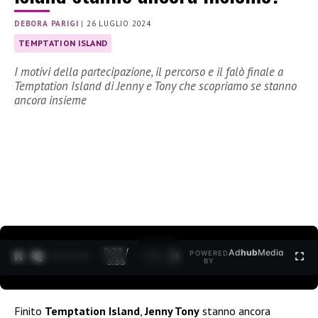
DEBORA PARIGI
|
26 LUGLIO 2024
TEMPTATION ISLAND
I motivi della partecipazione, il percorso e il falò finale a
Temptation Island di Jenny e Tony che scopriamo se stanno
ancora insieme
0:30 /
Ad
hub
Media
POWERED
1
/
2
3:35
BY
Finito
Temptation Island
,
Jenny Tony
stanno ancora