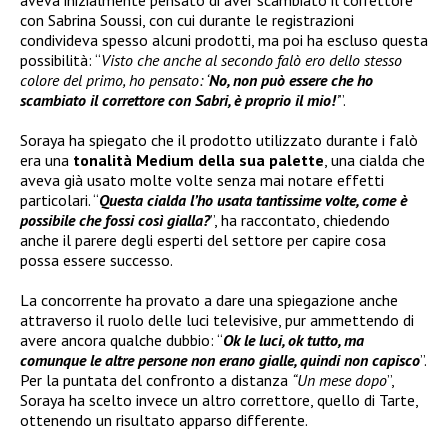
con Sabrina Soussi, con cui durante le registrazioni
condivideva spesso alcuni prodotti, ma poi ha escluso questa
possibilità: “
Visto che anche al secondo falò ero dello stesso
colore del primo, ho pensato: ‘
No, non può essere che ho
scambiato il correttore con Sabri, è proprio il mio!
’
”.
Soraya ha spiegato che il prodotto utilizzato durante i falò
era una
tonalità Medium della sua palette
, una cialda che
aveva già usato molte volte senza mai notare effetti
particolari. “
Questa cialda l’ho usata tantissime volte, come è
possibile che fossi così gialla?
”, ha raccontato, chiedendo
anche il parere degli esperti del settore per capire cosa
possa essere successo.
La concorrente ha provato a dare una spiegazione anche
attraverso il ruolo delle luci televisive, pur ammettendo di
avere ancora qualche dubbio: “
Ok le luci, ok tutto, ma
comunque le altre persone non erano gialle, quindi non capisco
”.
Per la puntata del confronto a distanza
“Un mese dopo
”,
Soraya ha scelto invece un altro correttore, quello di Tarte,
ottenendo un risultato apparso differente.