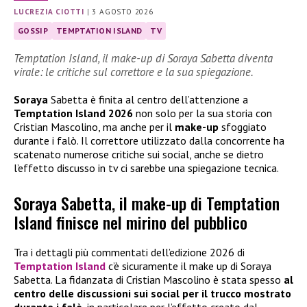
LUCREZIA CIOTTI
|
3 AGOSTO 2026
GOSSIP
TEMPTATION ISLAND
TV
Temptation Island, il make-up di Soraya Sabetta diventa
virale: le critiche sul correttore e la sua spiegazione.
Soraya
Sabetta è finita al centro dell’attenzione a
Temptation Island 2026
non solo per la sua storia con
Cristian Mascolino, ma anche per il
make-up
sfoggiato
durante i falò. Il correttore utilizzato dalla concorrente ha
scatenato numerose critiche sui social, anche se dietro
l’effetto discusso in tv ci sarebbe una spiegazione tecnica.
Soraya Sabetta, il make-up di Temptation
Island finisce nel mirino del pubblico
Tra i dettagli più commentati dell’edizione 2026 di
Temptation Island
c’è sicuramente il make up di Soraya
Sabetta. La fidanzata di Cristian Mascolino è stata spesso
al
centro delle discussioni sui social per il trucco mostrato
durante i falò
, in particolare per l’effetto creato dal