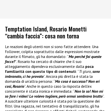
Temptation Island, Rosario Monetti
“cambia faccia”: cosa non torna
Le reazioni degli utenti non si sono fatte attendere. Una
follower, colpita soprattutto dalle espressioni mostrate
durante il filmato, gli ha domandato: “
Ma perché fai queste
facce?
”. Rosario ha cercato di chiarire che il suo
atteggiamento dipendeva esclusivamente dalla
poca
familiarità con questo tipo di contenuti
: “
Ti giuro,
sono
imbranato, ci ho provato
”. Ancora più diretta è stata la
domanda di un’altra persona: “
Ma cosa è successo? Non eri
così, Rosario
”. Anche in questo caso la risposta dell’ex
concorrente è stata ironica e immediata: “
Non lo so! Non mi
so fare i video! Lo volevo togliere, però ormai sembrava brutto
”.
A suscitare ulteriore curiosità è stata poi la questione dei
filtri. Una ragazza, nel tentativo di tranquillizzarlo, gli ha
consigliato di non ricorrere a effetti digitali, sostenendo che