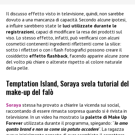
Il discusso effetto visto in televisione, quindi, non sarebbe
dovuto a una mancanza di capacità. Secondo alcune ipotesi,
a influire sarebbero state le
luci utilizzate durante le
registrazioni
, capaci di modificare la resa dei prodotti sul
viso. Lo stesso effetto, infatti, può verificarsi con alcuni
cosmetici contenenti ingredienti riflettenti come la silice:
sotto i riflettori o con i flash fotografici possono creare il
cosiddetto
effetto flashback
, facendo apparire alcune zone
del volto più chiare o alterate rispetto al colore naturale
della pelle.
Temptation Island, Soraya svela tutorial del
make-up del falò
Soraya
stessa ha provato a chiarire la vicenda sui social,
raccontando di essere rimasta sorpresa quando si è rivista in
televisione. In un video ha mostrato la
palette di
Make Up
Forever
utilizzata durante il programma, spiegando: “
Io amo
questo brand e non so come sia potuto accadere
”. La ragazza
aveva inizialmente pensato di aver scambiato il correttore