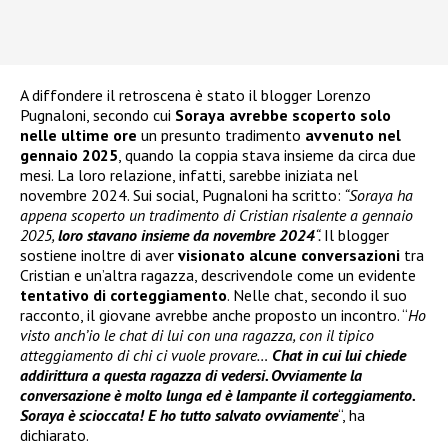
A diffondere il retroscena è stato il blogger Lorenzo
Pugnaloni, secondo cui
Soraya avrebbe scoperto solo
nelle ultime ore
un presunto tradimento
avvenuto nel
gennaio 2025
, quando la coppia stava insieme da circa due
mesi. La loro relazione, infatti, sarebbe iniziata nel
novembre 2024. Sui social, Pugnaloni ha scritto:
“Soraya ha
appena scoperto un tradimento di Cristian risalente a gennaio
2025,
loro stavano insieme da novembre 2024
“.
Il blogger
sostiene inoltre di aver
visionato alcune conversazioni
tra
Cristian e un’altra ragazza, descrivendole come un evidente
tentativo di corteggiamento
. Nelle chat, secondo il suo
racconto, il giovane avrebbe anche proposto un incontro. “
Ho
visto anch’io le chat di lui con una ragazza, con il tipico
atteggiamento di chi ci vuole provare…
Chat in cui lui chiede
addirittura a questa ragazza di vedersi. Ovviamente la
conversazione è molto lunga ed è lampante il corteggiamento.
Soraya è scioccata! E ho tutto salvato ovviamente
“, ha
dichiarato.