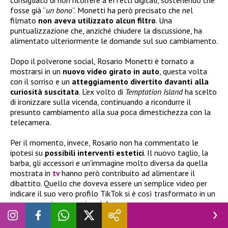
fosse già “
un bono
”. Monetti ha però precisato che nel
filmato
non aveva utilizzato alcun filtro
. Una
puntualizzazione che, anziché chiudere la discussione, ha
alimentato ulteriormente le domande sul suo cambiamento.
Dopo il polverone social, Rosario Monetti è tornato a
mostrarsi in un
nuovo video girato in auto
, questa volta
con il sorriso e un
atteggiamento divertito davanti alla
curiosità suscitata
. L’ex volto di
Temptation Island
ha scelto
di ironizzare sulla vicenda, continuando a ricondurre il
presunto cambiamento alla sua poca dimestichezza con la
telecamera.
Per il momento, invece, Rosario non ha commentato le
ipotesi su
possibili interventi estetici
. Il nuovo taglio, la
barba, gli accessori e un’immagine molto diversa da quella
mostrata in
tv
hanno però contribuito ad alimentare il
dibattito. Quello che doveva essere un semplice video per
indicare il suo vero profilo TikTok si è così trasformato in un
vero e proprio caso sui social.