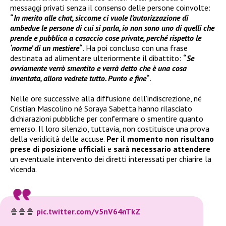
messaggi privati senza il consenso delle persone coinvolte:
“
In merito alle chat, siccome ci vuole l’autorizzazione di
ambedue le persone di cui si parla, io non sono uno di quelli che
prende e pubblica a casaccio cose private, perché rispetto le
‘norme’ di un mestiere
“
. Ha poi concluso con una frase
destinata ad alimentare ulteriormente il dibattito:
“
Se
ovviamente verrò smentito e verrà detto che è una cosa
inventata, allora vedrete tutto. Punto e fine
“
.
Nelle ore successive alla diffusione dell’indiscrezione, né
Cristian Mascolino né Soraya Sabetta hanno rilasciato
dichiarazioni pubbliche per confermare o smentire quanto
emerso. Il loro silenzio, tuttavia, non costituisce una prova
della veridicità delle accuse.
Per il momento non risultano
prese di posizione ufficiali
e
sarà necessario attendere
un eventuale intervento dei diretti interessati per chiarire la
vicenda.
🍿🍿🍿
pic.twitter.com/v5nV64nTkZ