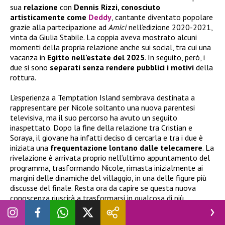
sua
relazione
con
Dennis Rizzi, conosciuto
artisticamente come
Deddy
, cantante diventato popolare
grazie alla partecipazione ad
Amici
nell’edizione 2020-2021,
vinta da Giulia Stabile. La coppia aveva mostrato alcuni
momenti della propria relazione anche sui social, tra cui una
vacanza in
Egitto nell’estate del 2025
. In seguito, però, i
due si sono
separati senza rendere pubblici i motivi
della
rottura.
L’esperienza a Temptation Island sembrava destinata a
rappresentare per Nicole soltanto una nuova parentesi
televisiva, ma il suo percorso ha avuto un seguito
inaspettato. Dopo la fine della relazione tra Cristian e
Soraya, il giovane ha infatti deciso di cercarla e tra i due è
iniziata una
frequentazione lontano dalle telecamere
. La
rivelazione è arrivata proprio nell’ultimo appuntamento del
programma, trasformando Nicole, rimasta inizialmente ai
margini delle dinamiche del villaggio, in una delle figure più
discusse del finale. Resta ora da capire se questa nuova
conoscenza riuscirà a trasformarsi in qualcosa di più
importante.