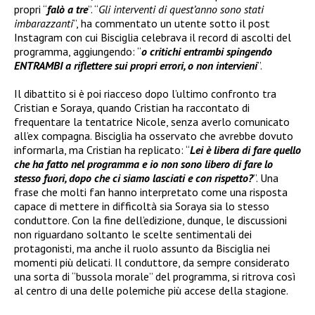
propri “
falò a tre
”. “
Gli interventi di quest’anno sono stati
imbarazzanti
”, ha commentato un utente sotto il post
Instagram con cui Bisciglia celebrava il record di ascolti del
programma, aggiungendo: “
o critichi entrambi spingendo
ENTRAMBI a riflettere sui propri errori, o non intervieni
”.
Il dibattito si è poi riacceso dopo l’ultimo confronto tra
Cristian e Soraya, quando Cristian ha raccontato di
frequentare la tentatrice Nicole, senza averlo comunicato
all’ex compagna. Bisciglia ha osservato che avrebbe dovuto
informarla, ma Cristian ha replicato: “
Lei è libera di fare quello
che ha fatto nel programma e io non sono libero di fare lo
stesso fuori, dopo che ci siamo lasciati e con rispetto?
”. Una
frase che molti fan hanno interpretato come una risposta
capace di mettere in difficoltà sia Soraya sia lo stesso
conduttore. Con la fine dell’edizione, dunque, le discussioni
non riguardano soltanto le scelte sentimentali dei
protagonisti, ma anche il ruolo assunto da Bisciglia nei
momenti più delicati. Il conduttore, da sempre considerato
una sorta di “bussola morale” del programma, si ritrova così
al centro di una delle polemiche più accese della stagione.