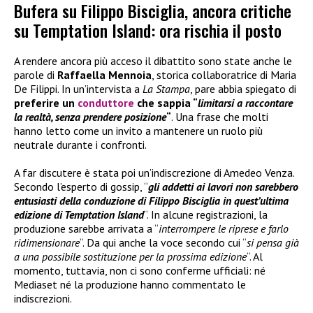
Bufera su Filippo Bisciglia, ancora critiche
su Temptation Island: ora rischia il posto
A rendere ancora più acceso il dibattito sono state anche le
parole di
Raffaella Mennoia
, storica collaboratrice di Maria
De Filippi. In un’intervista a
La Stampa
, pare abbia spiegato di
preferire un
conduttore
che sappia “
limitarsi a raccontare
la realtà, senza prendere posizione
“
. Una frase che molti
hanno letto come un invito a mantenere un ruolo più
neutrale durante i confronti.
A far discutere è stata poi un’indiscrezione di Amedeo Venza.
Secondo l’esperto di gossip, “
gli addetti ai lavori non sarebbero
entusiasti della conduzione di Filippo Bisciglia in quest’ultima
edizione di Temptation Island
“. In alcune registrazioni, la
produzione sarebbe arrivata a “
interrompere le riprese e farlo
ridimensionare
“. Da qui anche la voce secondo cui “
si pensa già
a una possibile sostituzione per la prossima edizione
“. Al
momento, tuttavia, non ci sono conferme ufficiali: né
Mediaset né la produzione hanno commentato le
indiscrezioni.