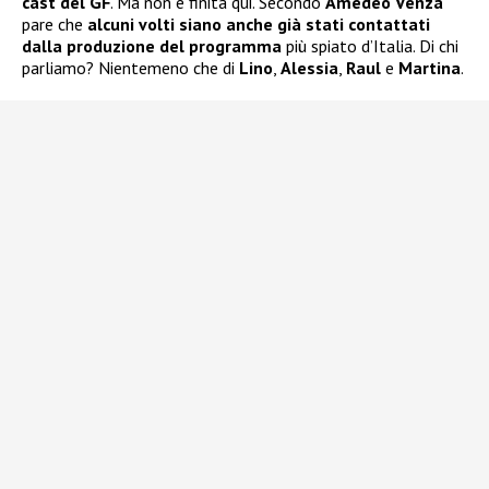
cast del GF
. Ma non è finita qui. Secondo
Amedeo Venza
pare che
alcuni volti siano anche già stati contattati
dalla produzione del programma
più spiato d’Italia. Di chi
parliamo? Nientemeno che di
Lino
,
Alessia
,
Raul
e
Martina
.