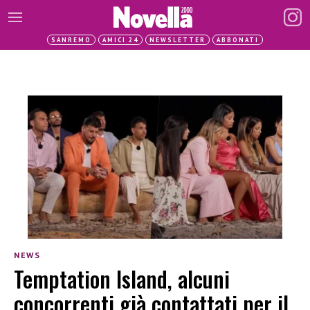
SANREMO
AMICI 24
NEWSLETTER
ABBONATI
NEWS
Temptation Island, alcuni
concorrenti già contattati per il