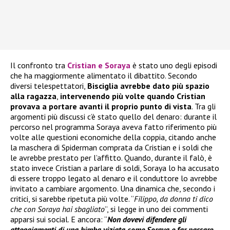
Il confronto tra
Cristian e Soraya
è stato uno degli episodi
che ha maggiormente alimentato il dibattito. Secondo
diversi telespettatori,
Bisciglia avrebbe dato più spazio
alla ragazza
,
intervenendo più volte quando Cristian
provava a portare avanti il proprio punto di vista
. Tra gli
argomenti più discussi c’è stato quello del denaro: durante il
percorso nel programma Soraya aveva fatto riferimento più
volte alle questioni economiche della coppia, citando anche
la maschera di Spiderman comprata da Cristian e i soldi che
le avrebbe prestato per l’affitto. Quando, durante il falò, è
stato invece Cristian a parlare di soldi, Soraya lo ha accusato
di essere troppo legato al denaro e il conduttore lo avrebbe
invitato a cambiare argomento. Una dinamica che, secondo i
critici, si sarebbe ripetuta più volte. “
Filippo, da donna ti dico
che con Soraya hai sbagliato
”, si legge in uno dei commenti
apparsi sui social. E ancora: “
Non dovevi difendere gli
atteggiamenti di una bimba viziata come Soraya e far passare