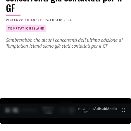
GF
VINCENZO CHIANESE
|
26 LUGLIO 2024
TEMPTATION ISLAND
Sembrerebbe che alcuni concorrenti dell’ultima edizione di
Temptation Island siano già stati contattati per il GF
0:15 /
Ad
hub
Media
POWERED
1
/
2
1:40
BY