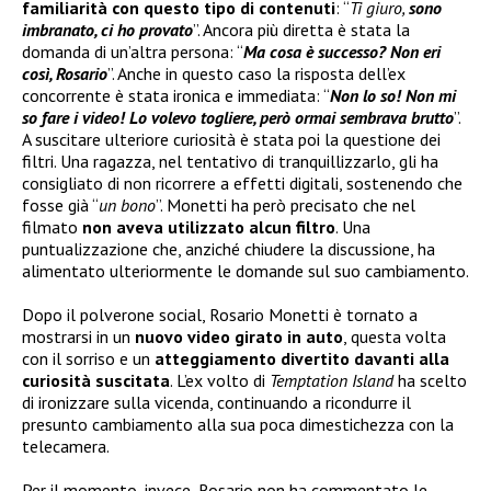
familiarità con questo tipo di contenuti
: “
Ti giuro,
sono
imbranato, ci ho provato
”. Ancora più diretta è stata la
domanda di un’altra persona: “
Ma cosa è successo? Non eri
così, Rosario
”. Anche in questo caso la risposta dell’ex
concorrente è stata ironica e immediata: “
Non lo so! Non mi
so fare i video! Lo volevo togliere, però ormai sembrava brutto
”.
A suscitare ulteriore curiosità è stata poi la questione dei
filtri. Una ragazza, nel tentativo di tranquillizzarlo, gli ha
consigliato di non ricorrere a effetti digitali, sostenendo che
fosse già “
un bono
”. Monetti ha però precisato che nel
filmato
non aveva utilizzato alcun filtro
. Una
puntualizzazione che, anziché chiudere la discussione, ha
alimentato ulteriormente le domande sul suo cambiamento.
Dopo il polverone social, Rosario Monetti è tornato a
mostrarsi in un
nuovo video girato in auto
, questa volta
con il sorriso e un
atteggiamento divertito davanti alla
curiosità suscitata
. L’ex volto di
Temptation Island
ha scelto
di ironizzare sulla vicenda, continuando a ricondurre il
presunto cambiamento alla sua poca dimestichezza con la
telecamera.
Per il momento, invece, Rosario non ha commentato le