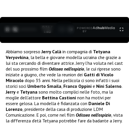
0:15 /
Ad
hub
Media
POWERED
1
/
2
1:40
BY
Abbiamo sorpreso
Jerry Calà
in compagnia di
Tetyana
Veryovkina
, la bella e giovane modella ucraina che grazie a
lui sta cercando di diventare attrice. Jerry l’ha voluta nel cast
del suo prossimo film
Odissea nell’ospizio
, le cui riprese sono
iniziate a giugno, che vede la reunion dei
Gatti di Vicolo
Miracolo
dopo 35 anni. Nella pellicola ci sono infatti i suoi
storici soci
Umberto Smaila
,
Franco Oppini
e
Nini Salerno
.
Jerry
e
Tetyana
sono molto complici nelle foto, ma la
moglie dell’attore
Bettina Castioni
non ha motivi per
essere gelosa. La modella è fidanzata con
Daniele Di
Lorenzo
, presidente della casa di produzione LDM
Comunicazione. E poi, come nel film
Odissea nell’ospizi
o
, vista
la differenza d’età Tetyana potrebbe fare da badante a Jerry.