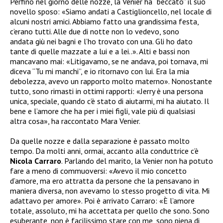
Perfino nel giorno delle nozze, la Venier ha “beccato” il suo
novello sposo: «Siamo andati a Castiglioncello, nel locale di
alcuni nostri amici. Abbiamo fatto una grandissima festa,
c’erano tutti. Alle due di notte non lo vedevo, sono
andata giù nei bagni e l’ho trovato con una. Gli ho dato
tante di quelle mazzate a lui e a lei..». Alti e bassi non
mancavano mai: «Litigavamo, se ne andava, poi tornava, mi
diceva “Tu mi manchi”, e io ritornavo con lui. Era la mia
debolezza, avevo un rapporto molto materno». Nonostante
tutto, sono rimasti in ottimi rapporti: «Jerry è una persona
unica, speciale, quando c’è stato di aiutarmi, mi ha aiutato. Il
bene e l’amore che ha per i miei figli, vale più di qualsiasi
altra cosa», ha raccontato Mara Venier.
Da quelle nozze e dalla separazione è passato molto
tempo. Da molti anni, ormai, accanto alla conduttrice c’è
Nicola Carraro
. Parlando del marito, la Venier non ha potuto
fare a meno di commuoversi: «Avevo il mio concetto
d’amore, ma ero attratta da persone che la pensavano in
maniera diversa, non avevamo lo stesso progetto di vita. Mi
adattavo per amore». Poi è arrivato Carraro: «È l’amore
totale, assoluto, mi ha accettata per quello che sono. Sono
esuberante, non è facilissimo stare con me, sono piena di