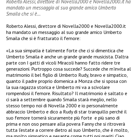
Roberto Alessi, direttore di Novella2000 e Novella2000.it ha
mandato un messaggio al suo grande amico Umberto
Smaila che si è…
Roberto Alessi, direttore di Novella2000 e Novella2000.it
ha mandato un messaggio al suo grande amico Umberto
Smaila che si è fratturato il femore:
«La sua simpatia è talmente forte che ci si dimentica che
Umberto Smaila è anche un grande grande musicista. D’altra
parte con I gatti di vicoli Miracoli hanno fatto ridere tre
generazioni. Purtroppo cosa succede? Succede che m’invita al
matrimonio il bel figlio di Umberto Rudy, bravo e simpatico,
quanto il padre proprio domenica a Monza che si sposa con
la sua ragazza storica e Umberto mi va a scivolare
rompendosi il femore. Risultato? Il matrimonio è saltato e
ci sarà a settembre quando Smaila starà meglio, nello
stesso tempo noi di Novella 2000 e io personalmente
abbraccio Umberto e dico a Rudy di star tranquillo perché il
suo femore tornerà sicuramente più forte e più sano di
prima e non oso pensare alla povera Fanny che si ritroverà
tutta l’estate a correre dietro al suo Umberto, che è molto,
ma molto simpatico e pesante come tutti noi mariti.
Ciao