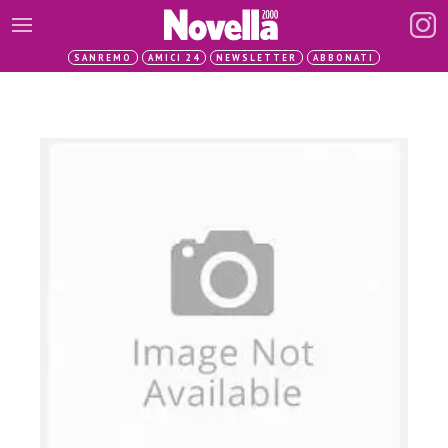
SANREMO
AMICI 24
NEWSLETTER
ABBONATI