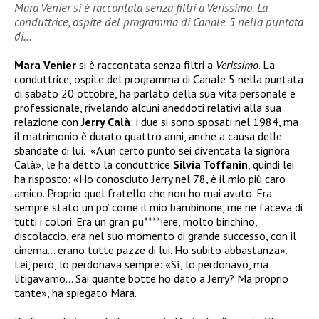
Mara Venier si è raccontata senza filtri a Verissimo. La
conduttrice, ospite del programma di Canale 5 nella puntata
di…
Mara Venier
si è raccontata senza filtri a
Verissimo
. La
conduttrice, ospite del programma di Canale 5 nella puntata
di sabato 20 ottobre, ha parlato della sua vita personale e
professionale, rivelando alcuni aneddoti relativi alla sua
relazione con
Jerry Calà
: i due si sono sposati nel 1984, ma
il matrimonio è durato quattro anni, anche a causa delle
sbandate di lui. «A un certo punto sei diventata la signora
Calà», le ha detto la conduttrice
Silvia Toffanin
, quindi lei
ha risposto: «Ho conosciuto Jerry nel 78, è il mio più caro
amico. Proprio quel fratello che non ho mai avuto. Era
sempre stato un po’ come il mio bambinone, me ne faceva di
tutti i colori. Era un gran pu****iere, molto birichino,
discolaccio, era nel suo momento di grande successo, con il
cinema… erano tutte pazze di lui. Ho subito abbastanza».
Lei, però, lo perdonava sempre: «Sì, lo perdonavo, ma
litigavamo… Sai quante botte ho dato a Jerry? Ma proprio
tante», ha spiegato Mara.