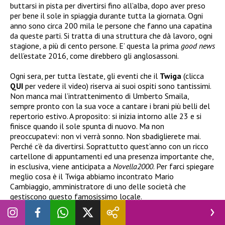
buttarsi in pista per divertirsi fino all’alba, dopo aver preso
per bene il sole in spiaggia durante tutta la giornata. Ogni
anno sono circa 200 mila le persone che fanno una capatina
da queste parti. Si tratta di una struttura che dà lavoro, ogni
stagione, a più di cento persone. E’ questa la prima
good news
dell’estate 2016, come direbbero gli anglosassoni.
Ogni sera, per tutta l’estate, gli eventi che il
Twiga
(clicca
QUI
per vedere il video) riserva ai suoi ospiti sono tantissimi.
Non manca mai l’intrattenimento di Umberto Smaila,
sempre pronto con la sua voce a cantare i brani più belli del
repertorio estivo. A proposito: si inizia intorno alle 23 e si
finisce quando il sole spunta di nuovo. Ma non
preoccupatevi: non vi verrà sonno. Non sbadiglierete mai.
Perché c’è da divertirsi. Soprattutto quest’anno con un ricco
cartellone di appuntamenti ed una presenza importante che,
in esclusiva, viene anticipata a
Novella2000
. Per farci spiegare
meglio cosa è il Twiga abbiamo incontrato Mario
Cambiaggio, amministratore di uno delle società che
gestiscono questo famosissimo locale.