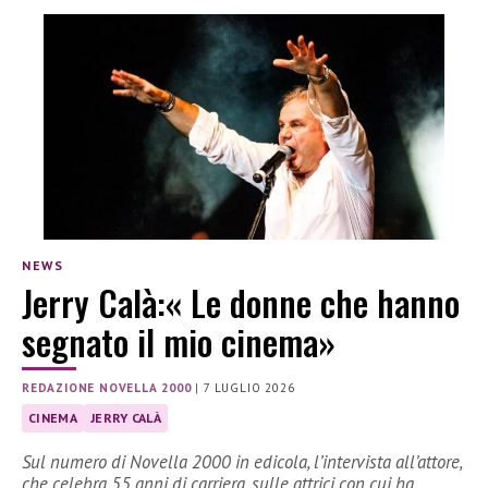
NEWS
Jerry Calà:« Le donne che hanno
segnato il mio cinema»
REDAZIONE NOVELLA 2000
|
7 LUGLIO 2026
CINEMA
JERRY CALÀ
Sul numero di Novella 2000 in edicola, l’intervista all’attore,
che celebra 55 anni di carriera, sulle attrici con cui ha