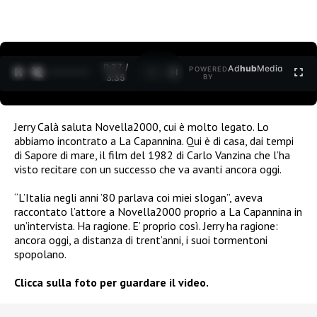
0:27 /
Ad
hub
Media
POWERED
1
/
2
3:35
BY
Jerry Calà saluta Novella2000, cui è molto legato. Lo
abbiamo incontrato a La Capannina. Qui è di casa, dai tempi
di Sapore di mare, il film del 1982 di Carlo Vanzina che l’ha
visto recitare con un successo che va avanti ancora oggi.
“L’Italia negli anni ’80 parlava coi miei slogan”, aveva
raccontato l’attore a Novella2000 proprio a La Capannina in
un’intervista. Ha ragione. E’ proprio così. Jerry ha ragione:
ancora oggi, a distanza di trent’anni, i suoi tormentoni
spopolano.
Clicca sulla foto per guardare il video.