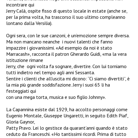
incontrare qui
Jerry Calà, ospite fisso di questo locale in estate (anche se,
per la prima volta, ha trascorso il suo ultimo compleanno
lontano dalla Versilia).
Ogni sera, con le sue canzoni, è un’emozione sempre diversa.
Ma non mancano neanche i nuovi talenti che fanno
impazzire i giovanissimi. «Ad esempio da noi è stato
Marracash», racconta il patron Gherardo Guidi, «ma la vera
istituzione rimane
Jerry, che ogni volta fa sognare, divertire. Con lui torniamo
tutti indietro nel tempo agli anni Sessanta.
Sentire i clienti che all’uscita mi dicono: “Ci siamo divertiti”, è
la mia più grande soddisfazione. Jerry i suoi 65 li ha
festeggiati qui
con una mega torta, musica e suo figlio Johnny».
La Capannina esiste dal 1929, ha accolto personaggi come
Eugenio Montale, Giuseppe Ungaretti, in seguito Edith Piaf,
Gloria Gaynor,
Patty Pravo. Lei lo gestisce da quarant’anni quando è stato
ceduto da Franceschi. «Ho tantissimi ricordi. Prima di tutto