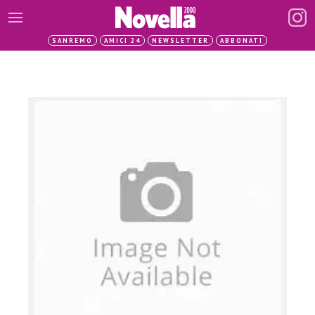
SANREMO
AMICI 24
NEWSLETTER
ABBONATI