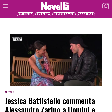
SANREMO
AMICI 24
NEWSLETTER
ABBONATI
NEWS
Jessica Battistello commenta
Alessandro Zarino a Uomini e