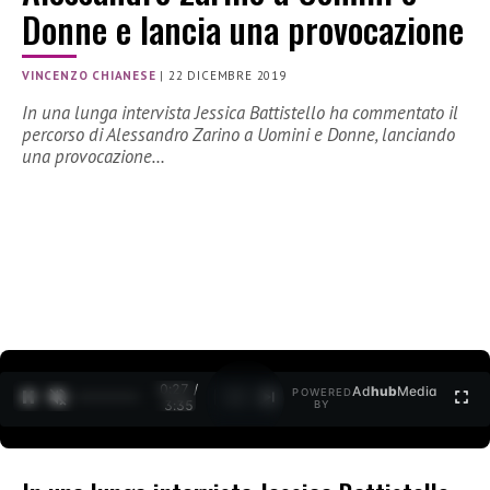
Donne e lancia una provocazione
VINCENZO CHIANESE
|
22 DICEMBRE 2019
In una lunga intervista Jessica Battistello ha commentato il
percorso di Alessandro Zarino a Uomini e Donne, lanciando
una provocazione…
0:27 /
Ad
hub
Media
POWERED
1
/
2
3:35
BY