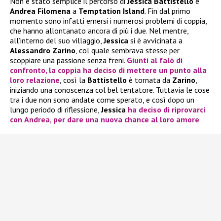
Non è stato semplice il percorso di
Jessica Battistello
e
Andrea Filomena
a
Temptation Island
. Fin dal primo
momento sono infatti emersi i numerosi problemi di coppia,
che hanno allontanato ancora di più i due. Nel mentre,
all’interno del suo villaggio,
Jessica
si è avvicinata a
Alessandro Zarino
, col quale sembrava stesse per
scoppiare una passione senza freni.
Giunti al falò di
confronto, la coppia ha deciso di mettere un punto alla
loro relazione
, così la
Battistello
è tornata da
Zarino
,
iniziando una conoscenza col bel tentatore. Tuttavia le cose
tra i due non sono andate come sperato, e così dopo un
lungo periodo di riflessione,
Jessica
ha deciso di riprovarci
con
Andrea
, per dare una nuova chance al loro amore
.