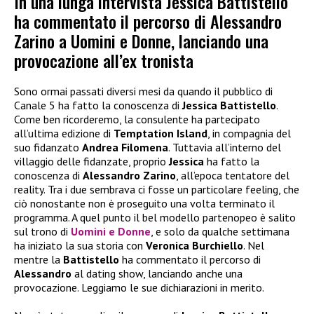
In una lunga intervista Jessica Battistello
ha commentato il percorso di Alessandro
Zarino a Uomini e Donne, lanciando una
provocazione all’ex tronista
Sono ormai passati diversi mesi da quando il pubblico di
Canale 5 ha fatto la conoscenza di
Jessica Battistello
.
Come ben ricorderemo, la consulente ha partecipato
all’ultima edizione di
Temptation Island
, in compagnia del
suo fidanzato
Andrea Filomena
. Tuttavia all’interno del
villaggio delle fidanzate, proprio
Jessica
ha fatto la
conoscenza di
Alessandro Zarino
, all’epoca tentatore del
reality. Tra i due sembrava ci fosse un particolare feeling, che
ciò nonostante non è proseguito una volta terminato il
programma. A quel punto il bel modello partenopeo è salito
sul trono di
Uomini e Donne
, e solo da qualche settimana
ha iniziato la sua storia con
Veronica Burchiello
. Nel
mentre la
Battistello
ha commentato il percorso di
Alessandro
al dating show, lanciando anche una
provocazione. Leggiamo le sue dichiarazioni in merito.