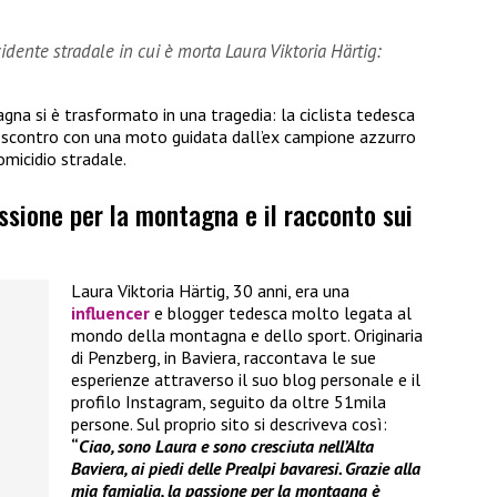
dente stradale in cui è morta Laura Viktoria Härtig:
gna si è trasformato in una tragedia: la ciclista tedesca
o scontro con una moto guidata dall’ex campione azzurro
omicidio stradale.
assione per la montagna e il racconto sui
Laura Viktoria Härtig, 30 anni, era una
influencer
e blogger tedesca molto legata al
mondo della montagna e dello sport. Originaria
di Penzberg, in Baviera, raccontava le sue
esperienze attraverso il suo blog personale e il
profilo Instagram, seguito da oltre 51mila
persone. Sul proprio sito si descriveva così:
“
Ciao, sono Laura e sono cresciuta nell’Alta
Baviera, ai piedi delle Prealpi bavaresi. Grazie alla
mia famiglia, la passione per la montagna è