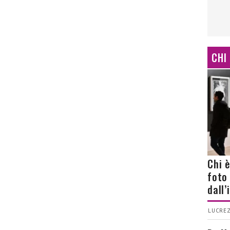
CHI
Chi 
foto
dall
LUCREZ