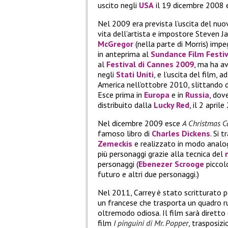
uscito negli
USA
il 19 dicembre 2008 e 
Nel 2009 era prevista l’uscita del nuov
vita dell’artista e impostore Steven J
McGregor
(nella parte di Morris) imp
in anteprima al
Sundance Film Festiv
al
Festival di Cannes 2009
, ma ha av
negli
Stati Uniti
, e l’uscita del film, 
America nell’ottobre 2010, slittando d
Esce prima in
Europa
e in
Russia
, dov
distribuito dalla
Lucky Red
, il 2 april
Nel dicembre 2009 esce
A Christmas C
famoso libro di
Charles Dickens
. Si 
Zemeckis
e realizzato in modo anal
più personaggi grazie alla tecnica del
personaggi (
Ebenezer Scrooge
piccolo
futuro e altri due personaggi.)
Nel 2011, Carrey è stato scritturato 
un francese che trasporta un quadro r
oltremodo odiosa. Il film sarà diretto
film
I pinguini di Mr. Popper
, trasposiz