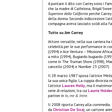
A puntare il dito con Carrey sono i fam
che la madre di Cathriona, Brigid Swe
Superiore della California
perché Carrey
della donna. Secondo indiscrezioni l’a
compagna aveva lasciato soldi alla fam
Tutto su Jim Carrey
Attore versatile, nella sua carriera ha
celebrità per le sue performance in c
(1994) e Ace Ventura – Missione Afri
a mito (1994), Bugiardo bugiardo (199
come in The Truman Show (1998), Man 
cancello (2004) e Number 23 (2007).
Il 28 marzo 1987 sposa l’attrice Meli
la sua unica figlia. La coppia divorzi
l’attrice
Lauren Holly
, ma il matrimo
serie di relazioni, tra cui
Laurie Holde
partner in
Io, me & Irene
.
Il 2008 riporta Carrey alla commedia: 
da
Christian De Sica
), un cartone ani