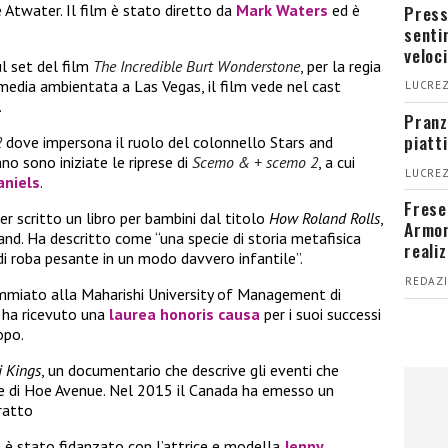
Press
 Atwater. Il film è stato diretto da
Mark Waters
ed è
senti
veloci
l set del film
The Incredible Burt Wonderstone
, per la regia
media ambientata a Las Vegas, il film vede nel cast
LUCREZ
.
Pranz
piatt
2
dove impersona il ruolo del colonnello Stars and
no sono iniziate le riprese di
Scemo & + scemo 2
, a cui
LUCREZ
aniels
.
Fresel
r scritto un libro per bambini dal titolo
How Roland Rolls
,
Armon
nd. Ha descritto come “una specie di storia metafisica
reali
 di roba pesante in un modo davvero infantile”.
REDAZI
ommiato alla Maharishi University of Management di
e ha ricevuto una
laurea honoris causa
per i suoi successi
opo.
i Kings
, un documentario che descrive gli eventi che
ce di Hoe Avenue. Nel 2015 il Canada ha emesso un
tratto
0 è stato fidanzato con l’attrice e modella
Jenny