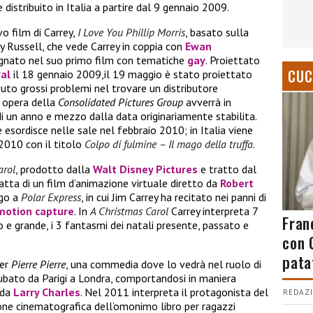
distribuito in Italia a partire dal 9 gennaio 2009.
o film di Carrey,
I Love You Phillip Morris
, basato sulla
ay Russell, che vede Carrey in coppia con
Ewan
egnato nel suo primo film con tematiche
gay
. Proiettato
CUC
al
il 18 gennaio 2009,il 19 maggio è stato proiettato
uto grossi problemi nel trovare un distributore
ad opera della
Consolidated Pictures Group
avverrà in
i un anno e mezzo dalla data originariamente stabilita.
e esordisce nelle sale nel febbraio 2010; in Italia viene
e 2010 con il titolo
Colpo di fulmine – Il mago della truffa
.
arol
, prodotto dalla
Walt Disney Pictures
e tratto dal
tratta di un film d’animazione virtuale diretto da
Robert
ogo a
Polar Express
, in cui Jim Carrey ha recitato nei panni di
motion capture
. In
A Christmas Carol
Carrey interpreta 7
Fran
 e grande, i 3 fantasmi dei natali presente, passato e
con 
pata
per
Pierre Pierre
, una commedia dove lo vedrà nel ruolo di
ubato da Parigi a Londra, comportandosi in maniera
 da
Larry Charles
. Nel 2011 interpreta il protagonista del
REDAZI
ione cinematografica dell’omonimo libro per ragazzi