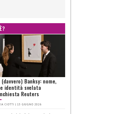
 È?
è (davvero) Banksy: nome,
 e identità svelata
’inchiesta Reuters
IA CIOTTI | 13 GIUGNO 2026