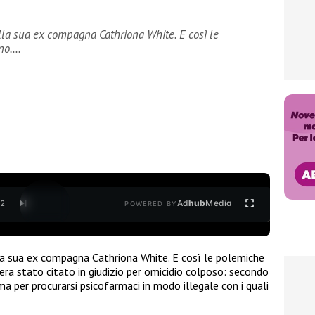
lla sua ex compagna Cathriona White. E così le
ano.…
Ad
hub
Media
/
2
POWERED BY
lla sua ex compagna Cathriona White. E così le polemiche
 era stato citato in giudizio per omicidio colposo: secondo
a per procurarsi psicofarmaci in modo illegale con i quali