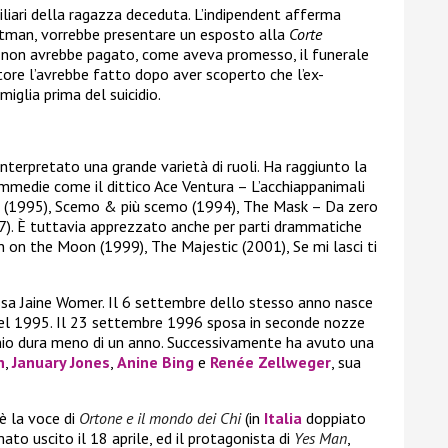
iliari della ragazza deceduta. L’indipendent afferma
etman, vorrebbe presentare un esposto alla
Corte
 non avrebbe pagato, come aveva promesso, il funerale
ttore l’avrebbe fatto dopo aver scoperto che l’ex-
iglia prima del suicidio.
 interpretato una grande varietà di ruoli. Ha raggiunto la
ommedie come il dittico Ace Ventura – L’acchiappanimali
ca (1995), Scemo & più scemo (1994), The Mask – Da zero
7). È tuttavia apprezzato anche per parti drammatiche
on the Moon (1999), The Majestic (2001), Se mi lasci ti
ssa Jaine Womer. Il 6 settembre dello stesso anno nasce
a nel 1995. Il 23 settembre 1996 sposa in seconde nozze
nio dura meno di un anno. Successivamente ha avuto una
n
,
January Jones
,
Anine Bing
e
Renée Zellweger
, sua
è la voce di
Ortone e il mondo dei Chi
(in
Italia
doppiato
mato uscito il 18 aprile, ed il protagonista di
Yes Man
,