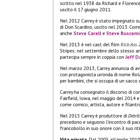
scritto nel 1938 da Richard e Florence
uscito il 17 giugno 2011.
Nel 2012 Carrey è stato impegnato su
di Don Scardino, uscito nel 2013. Com
anche
Steve Carell
e
Steve Buscemi
Nel 2013 è nel cast del film
Kick-Ass 
Stripes; nel settembre dello stesso an
partecipa sempre in coppia con
Jeff D
Nel marzo 2013, Carrey annuncia di ave
con protagonista un’onda di nome Rola
per bambini, che si occupa di un sacco
Carrey ha consegnato il discorso di c
Fairfield, Iowa, nel maggio del 2014 
come comico, artista, autore e filantr
Nel 2015 Carrey è produttore di
Detrit
precedono e seguono l’incontro di pa
francobollo in suo onore con il suo ri
Vita privata
. Dal 2005 all’aprile 201