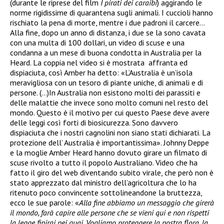
(durante le riprese del film
I pirati dei caraibi
) aggirando le
norme rigidissime di quarantena sugli animali. I cuccioli hanno
rischiato la pena di morte, mentre i due padroni il carcere…
Alla fine, dopo un anno di distanza, i due se la sono cavata
con una multa di 100 dollari, un video di scuse e una
condanna a un mese di buona condotta in Australia per la
Heard. La coppia nel video si è mostrata affranta ed
dispiaciuta, così Amber ha detto: «L’Australia è un’isola
meravigliosa con un tesoro di piante uniche, di animali e di
persone. (…)In Australia non esistono molti dei parassiti e
delle malattie che invece sono molto comuni nel resto del
mondo. Questo è il motivo per cui questo Paese deve avere
delle leggi così forti di biosicurezza. Sono davvero
dispiaciuta che i nostri cagnolini non siano stati dichiarati. La
protezione dell’ Australia è importantissima». Johnny Deppe
e la moglie Amber Heard hanno dovuto girare un filmato di
scuse rivolto a tutto il popolo Australiano. Video che ha
fatto il giro del web diventando subito virale, che però non è
stato apprezzato dal ministro dell’agricoltura che lo ha
ritenuto poco convincente sottolineandone la bruttezza,
ecco le sue parole: «
Alla fine abbiamo un messaggio che girerà
il mondo, farà capire alle persone che se vieni qui e non rispetti
la legge finirai nei guai. Vogliamo proteggere la nostra flora, la