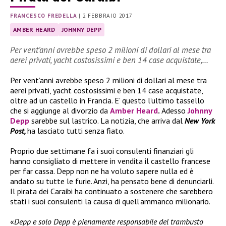
FRANCESCO FREDELLA
|
2 FEBBRAIO 2017
AMBER HEARD
JOHNNY DEPP
Per vent’anni avrebbe speso 2 milioni di dollari al mese tra
aerei privati, yacht costosissimi e ben 14 case acquistate,…
Per vent’anni avrebbe speso 2 milioni di dollari al mese tra
aerei privati, yacht costosissimi e ben 14 case acquistate,
oltre ad un castello in Francia. E’ questo l’ultimo tassello
che si aggiunge al divorzio da
Amber Heard
.
Adesso
Johnny
Depp
sarebbe sul lastrico. La notizia, che arriva dal
New York
Post,
ha lasciato tutti senza fiato.
Proprio due settimane fa i suoi consulenti finanziari gli
hanno consigliato di mettere in vendita il castello francese
per far cassa. Depp non ne ha voluto sapere nulla ed è
andato su tutte le furie. Anzi, ha pensato bene di denunciarli.
Il pirata dei Caraibi ha continuato a sostenere che sarebbero
stati i suoi consulenti la causa di quell’ammanco milionario.
«
Depp e solo Depp è pienamente responsabile del trambusto