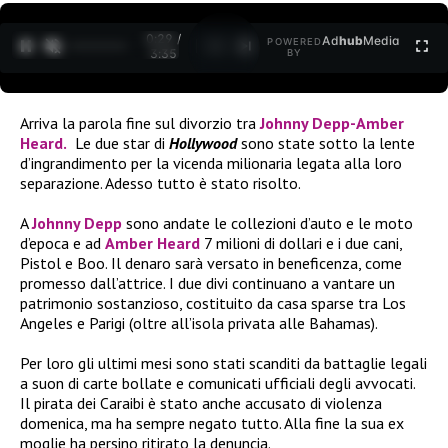
0:30 /
Ad
hub
Media
POWERED
1
/
2
3:35
BY
Arriva la parola fine sul divorzio tra
Johnny Depp-Amber
Heard.
Le due star di
Hollywood
sono state sotto la lente
d’ingrandimento per la vicenda milionaria legata alla loro
separazione. Adesso tutto è stato risolto.
A
Johnny Depp
sono andate le collezioni d’auto e le moto
d’epoca e ad
Amber Heard
7 milioni di dollari e i due cani,
Pistol e Boo. Il denaro sarà versato in beneficenza, come
promesso dall’attrice. I due divi continuano a vantare un
patrimonio sostanzioso, costituito da casa sparse tra Los
Angeles e Parigi (oltre all’isola privata alle Bahamas).
Per loro gli ultimi mesi sono stati scanditi da battaglie legali
a suon di carte bollate e comunicati ufficiali degli avvocati.
Il pirata dei Caraibi è stato anche accusato di violenza
domenica, ma ha sempre negato tutto. Alla fine la sua ex
moglie ha persino ritirato la denuncia.