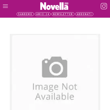
SANREMO
AMICI 24
NEWSLETTER
ABBONATI