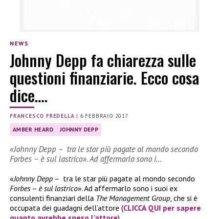
NEWS
Johnny Depp fa chiarezza sulle
questioni finanziarie. Ecco cosa
dice….
FRANCESCO FREDELLA
|
6 FEBBRAIO 2017
AMBER HEARD
JOHNNY DEPP
«Johnny Depp – tra le star più pagate al mondo secondo
Forbes – è sul lastrico». Ad affermarlo sono i…
«
Johnny Depp
– tra le star più pagate al mondo secondo
Forbes
–
è sul lastrico
». Ad affermarlo sono i suoi ex
consulenti finanziari della
The Management Group
, che si è
occupata dei guadagni dell’attore (
CLICCA QUI per sapere
quanto avrebbe speso l’attore
)