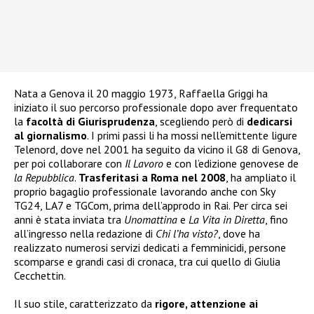
Nata a Genova il 20 maggio 1973, Raffaella Griggi ha
iniziato il suo percorso professionale dopo aver frequentato
la
facoltà di Giurisprudenza
, scegliendo però di
dedicarsi
al giornalismo
. I primi passi li ha mossi nell’emittente ligure
Telenord, dove nel 2001 ha seguito da vicino il G8 di Genova,
per poi collaborare con
Il Lavoro
e con l’edizione genovese de
la Repubblica
.
Trasferitasi a Roma nel 2008
, ha ampliato il
proprio bagaglio professionale lavorando anche con Sky
TG24, LA7 e TGCom, prima dell’approdo in Rai. Per circa sei
anni è stata inviata tra
Unomattina
e
La Vita in Diretta
, fino
all’ingresso nella redazione di
Chi l’ha visto?
, dove ha
realizzato numerosi servizi dedicati a femminicidi, persone
scomparse e grandi casi di cronaca, tra cui quello di Giulia
Cecchettin.
Il suo stile, caratterizzato da
rigore, attenzione ai