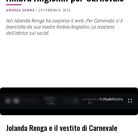
ANDREA SANNA
|
19 FEBBRAIO 2023
Ieri Jolanda Renga ha sorpreso il web. Per Carnevale si è
travestita da sua madre Ambra Angiolini. La reazione
dell’attrice sui social
0:30 /
Ad
hub
Media
POWERED
1
/
2
1:40
BY
Jolanda Renga e il vestito di Carnevale