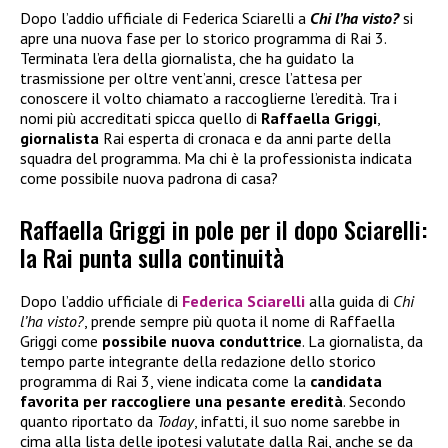
Dopo l’addio ufficiale di Federica Sciarelli a
Chi l’ha visto?
si
apre una nuova fase per lo storico programma di Rai 3.
Terminata l’era della giornalista, che ha guidato la
trasmissione per oltre vent’anni, cresce l’attesa per
conoscere il volto chiamato a raccoglierne l’eredità. Tra i
nomi più accreditati spicca quello di
Raffaella Griggi
,
giornalista
Rai esperta di cronaca e da anni parte della
squadra del programma. Ma chi è la professionista indicata
come possibile nuova padrona di casa?
Raffaella Griggi in pole per il dopo Sciarelli:
la Rai punta sulla continuità
Dopo l’addio ufficiale di
Federica Sciarelli
alla guida di
Chi
l’ha visto?
, prende sempre più quota il nome di Raffaella
Griggi come
possibile nuova conduttrice
. La giornalista, da
tempo parte integrante della redazione dello storico
programma di Rai 3, viene indicata come la
candidata
favorita per raccogliere una pesante eredità
. Secondo
quanto riportato da
Today
, infatti, il suo nome sarebbe in
cima alla lista delle ipotesi valutate dalla Rai, anche se da