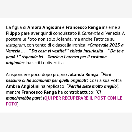
La figlia di
Ambra Angiolini
e
Francesco Renga
insieme a
Filippo
pare aver quindi conquistato il
Carnevale
di Venezia. A
postare le foto non solo Jolanda, ma anche l’attrice su
Instagram
, con tanto di didascalia ironica:
«Carnevale 2023 a
Venezia … – “ Da cosa vi vestite? “ chiedo incuriosita – “ Da te e
papà ! “ risponde lei… Grazie a Lorenzo per il costume
originale»
, ha scritto divertita.
A rispondere poco dopo proprio
Jolanda Renga
:
“Però
nessuno ci ha scambiati per quelli originali”.
Così a sua volta
Ambra Angiolini
ha replicato:
“Perché siete molto meglio”,
mentre
Francesco Renga
ha controbattuto:
“Ci
mancherebbe pure”.
(
QUI PER RECUPERARE IL POST CON LE
FOTO
)