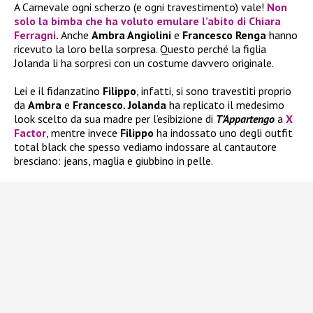
A Carnevale ogni scherzo (e ogni travestimento) vale!
Non
solo la bimba che ha voluto emulare l’abito di
Chiara
Ferragni
.
Anche
Ambra Angiolini
e
Francesco Renga
hanno
ricevuto la loro bella sorpresa. Questo perché la figlia
Jolanda li ha sorpresi con un costume davvero originale.
Lei e il fidanzatino
Filippo
, infatti, si sono travestiti proprio
da
Ambra
e
Francesco. Jolanda
ha replicato il medesimo
look scelto da sua madre per l’esibizione di
T’Appartengo
a
X
Factor
, mentre invece
Filippo
ha indossato uno degli outfit
total black che spesso vediamo indossare al cantautore
bresciano: jeans, maglia e giubbino in pelle.