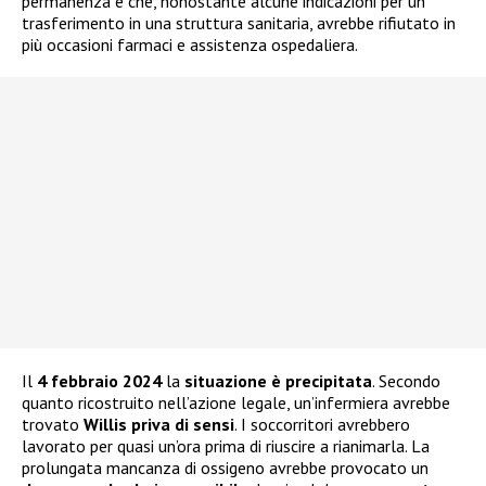
permanenza e che, nonostante alcune indicazioni per un
trasferimento in una struttura sanitaria, avrebbe rifiutato in
più occasioni farmaci e assistenza ospedaliera.
Il
4 febbraio 2024
la
situazione è precipitata
. Secondo
quanto ricostruito nell’azione legale, un’infermiera avrebbe
trovato
Willis priva di sensi
. I soccorritori avrebbero
lavorato per quasi un’ora prima di riuscire a rianimarla. La
prolungata mancanza di ossigeno avrebbe provocato un