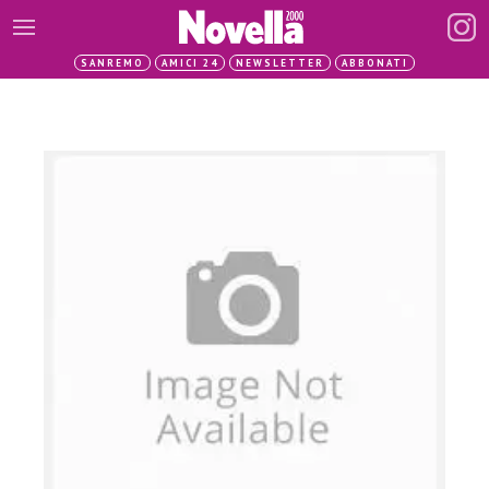
SANREMO
AMICI 24
NEWSLETTER
ABBONATI