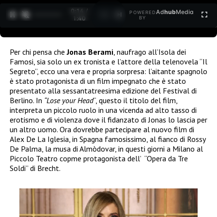
0:14 /
Ad
hub
Media
POWERED
1
/
2
1:40
BY
Per chi pensa che
Jonas Berami
, naufrago all’Isola dei
Famosi, sia solo un ex tronista e l’attore della telenovela “Il
Segreto”, ecco una vera e propria sorpresa: l’aitante spagnolo
è stato protagonista di un film impegnato che è stato
presentato alla sessantatreesima edizione del Festival di
Berlino. In
“Lose your Head
“, questo il titolo del film,
interpreta un piccolo ruolo in una vicenda ad alto tasso di
erotismo e di violenza dove il fidanzato di Jonas lo lascia per
un altro uomo. Ora dovrebbe partecipare al nuovo film di
Alex De La Iglesia, in Spagna famosissimo, al fianco di Rossy
De Palma, la musa di Almòdovar, in questi giorni a Milano al
Piccolo Teatro copme protagonista dell’ “Opera da Tre
Soldi” di Brecht.