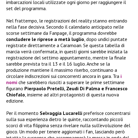
imbarcazioni locali utilizzate ogni giorno per raggiungere il
set del programma.
Nel frattempo, le registrazioni del reality stanno entrando
nella fase decisiva. Secondo il calendario anticipato nelle
scorse settimane da Fanpage, il programma dovrebbe
concludere le riprese a metà luglio
, dopo undici puntate
registrate direttamente a Caramoan. Se questa tabella di
marcia verrà confermata, in questi giorni sarebbe iniziata la
registrazione del settimo appuntamento, mentre la finale
sarebbe prevista tra il 13 e il 16 luglio. Anche se la
produzione mantiene il massimo riserbo, continuano a
circolare indiscrezioni sui concorrenti ancora in gara. Tra
i
nomi
che sarebbero riusciti a superare le prime settimane
figurano
Pierpaolo Pretelli, Zeudi Di Palma e Francesco
Chiofalo
, insieme ad altri protagonisti di questa nuova
edizione.
Per il momento
Selvaggia Lucarelli
preferisce concentrarsi
sulla sua esperienza dietro le quinte, raccontando piccoli
scorci di vita filippina senza rivelare nulla sull’evoluzione del
gioco. Un modo per tenere aggiornati i fan, lasciando però
intatta la suspense che accompagnerà la messa in onda del