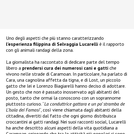
Uno degli aspetti che più stanno caratterizzando
l’esperienza filippina di Selvaggia Lucarelli
è il rapporto
con gli animali randagi della zona.
La giornalista ha raccontato di dedicare parte del tempo
libero a
prendersi cura dei numerosi cani e gatti
che
vivono nelle strade di Caramoan. In particolare, ha parlato di
Cara, una cagnolina affetta da tigna, e di Lost, un piccolo
gatto che lei e Lorenzo Biagiarelli hanno deciso di adottare.
Un gesto che non è passato inosservato agli abitanti del
posto, tanto che ormai la conoscono con un soprannome
piuttosto curioso. “
La conduttrice gattara e un po’ stramba de
L’Isola dei Famosi
“, così viene chiamata dagli abitanti della
cittadina, divertiti dal fatto che ogni giorno distribuisca
croccantini ai gatti randagi. Nei suoi racconti social, Lucarelli
ha anche descritto alcuni aspetti della vita quotidiana a
Caramoan, spiegando che tra le attività più popolari ci sono