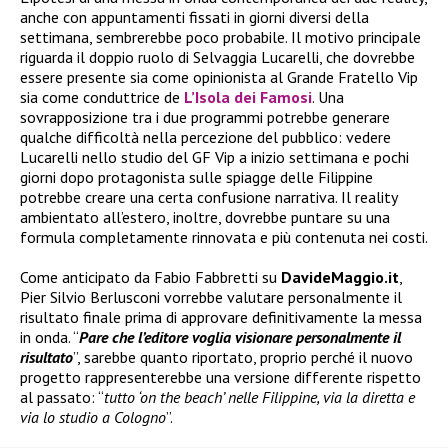
anche con appuntamenti fissati in giorni diversi della
settimana, sembrerebbe poco probabile. Il motivo principale
riguarda il doppio ruolo di Selvaggia Lucarelli, che dovrebbe
essere presente sia come opinionista al Grande Fratello Vip
sia come conduttrice de
L’Isola dei Famosi
. Una
sovrapposizione tra i due programmi potrebbe generare
qualche difficoltà nella percezione del pubblico: vedere
Lucarelli nello studio del GF Vip a inizio settimana e pochi
giorni dopo protagonista sulle spiagge delle Filippine
potrebbe creare una certa confusione narrativa. Il reality
ambientato all’estero, inoltre, dovrebbe puntare su una
formula completamente rinnovata e più contenuta nei costi.
Come anticipato da Fabio Fabbretti su
DavideMaggio.it
,
Pier Silvio Berlusconi vorrebbe valutare personalmente il
risultato finale prima di approvare definitivamente la messa
in onda. “
Pare che l’editore voglia visionare personalmente il
risultato
”, sarebbe quanto riportato, proprio perché il nuovo
progetto rappresenterebbe una versione differente rispetto
al passato: “
tutto ‘on the beach’ nelle Filippine, via la diretta e
via lo studio a Cologno
”.