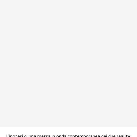
L’ipotesi di una messa in onda contemporanea dei due reality,