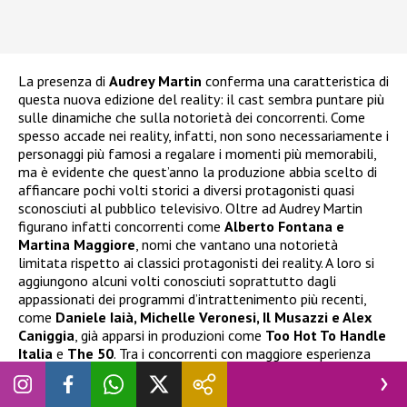
La presenza di
Audrey Martin
conferma una caratteristica di
questa nuova edizione del reality: il cast sembra puntare più
sulle dinamiche che sulla notorietà dei concorrenti. Come
spesso accade nei reality, infatti, non sono necessariamente i
personaggi più famosi a regalare i momenti più memorabili,
ma è evidente che quest’anno la produzione abbia scelto di
affiancare pochi volti storici a diversi protagonisti quasi
sconosciuti al pubblico televisivo. Oltre ad Audrey Martin
figurano infatti concorrenti come
Alberto Fontana e
Martina Maggiore
, nomi che vantano una notorietà
limitata rispetto ai classici protagonisti dei reality. A loro si
aggiungono alcuni volti conosciuti soprattutto dagli
appassionati dei programmi d’intrattenimento più recenti,
come
Daniele Iaià, Michelle Veronesi, Il Musazzi e Alex
Caniggia
, già apparsi in produzioni come
Too Hot To Handle
Italia
e
The 50
. Tra i concorrenti con maggiore esperienza
televisiva spicca invece
Eva Grimaldi
, che rappresenta uno
dei nomi più importanti dell’intero cast. Per l’attrice si tratta