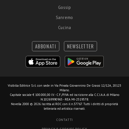
Gossip
Sanremo
Cucina
ABBONATI
NEWSLETTER
Visibilia Editrice S.r.l.
con sede in Via Privata Giovannino De Grassi 12/12A, 20123
Milano.
Capitale sociale € 100.000,00 I.V. - C.F./P.IVA ed iscrizione alla C.C.I.A.A. di Milano
N.10269990965 - REA MI-2519578.
Novella 2000 © 2026. Iscritta al ROC con il n.37767. Tutti i diritti di proprietà
letteraria ed artistica riservati.
CONTATTI