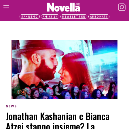
SANREMO
AMICI 24
NEWSLETTER
ABBONATI
NEWS
Jonathan Kashanian e Bianca
Atzei stanno insieme? La