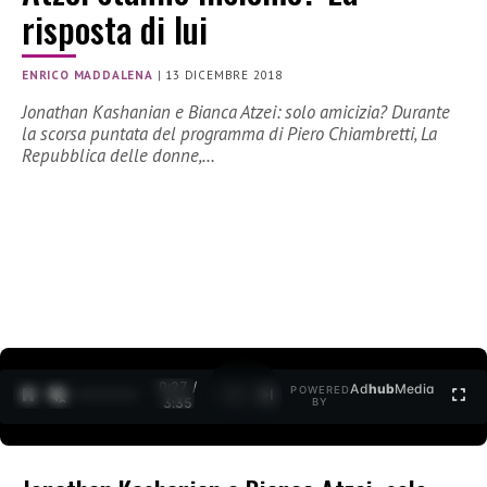
risposta di lui
ENRICO MADDALENA
|
13 DICEMBRE 2018
Jonathan Kashanian e Bianca Atzei: solo amicizia? Durante
la scorsa puntata del programma di Piero Chiambretti, La
Repubblica delle donne,…
0:27 /
Ad
hub
Media
POWERED
1
/
2
3:35
BY