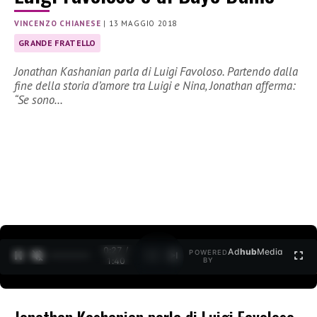
VINCENZO CHIANESE
|
13 MAGGIO 2018
GRANDE FRATELLO
Jonathan Kashanian parla di Luigi Favoloso. Partendo dalla
fine della storia d’amore tra Luigi e Nina, Jonathan afferma:
“Se sono…
0:27 /
Ad
hub
Media
POWERED
1
/
2
1:40
BY