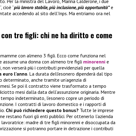
. Per la ministra del Lavoro, Marina Calderone, i due
“, cioè “
più lavoro stabile, più inclusione, più opportunità”
e
tate accedendo al sito dell’Inps. Ma entriamo ora nel
n tre figli: chi ne ha diritto e come
ne mamme con almeno 3 figli. Ecco come funziona nel
che assume una donna con almeno tre figli
minorenni
e
non verserà più i contributi previdenziali per quella
a euro l’anno
. La durata dell’esonero dipenderà dal tipo
po determinato, anche tramite un’agenzia di
 mesi. Se poi il contratto viene trasformato a tempo
diciotto mesi dalla data dell’assunzione originaria. Mentre
a tempo indeterminato, l’esonero copre un periodo di
zione. I contratti di lavoro domestico e i rapporti di
io.
Chi può richiedere questo bonus?
Tutte le imprese
ne restano fuori gli enti pubblici. Per ottenerlo l’azienda
a lavoratrice: madre di tre figli minorenni e disoccupata da
orizzazione si potranno portare in detrazione i contributi