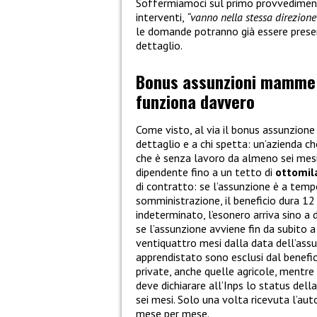
Soffermiamoci sul primo provvedimento
interventi,
“vanno nella stessa direzione
le domande potranno già essere presen
dettaglio.
Bonus assunzioni mamme co
funziona davvero
Come visto, al via il bonus assunzio
dettaglio e a chi spetta: un’azienda 
che è senza lavoro da almeno sei mesi, 
dipendente fino a un tetto di
ottomil
di contratto: se l’assunzione è a tem
somministrazione, il beneficio dura 12
indeterminato, l’esonero arriva sino a 
se l’assunzione avviene fin da subito 
ventiquattro mesi dalla data dell’assun
apprendistato sono esclusi dal benefic
private, anche quelle agricole, mentre 
deve dichiarare all’Inps lo status dell
sei mesi. Solo una volta ricevuta l’aut
mese per mese.