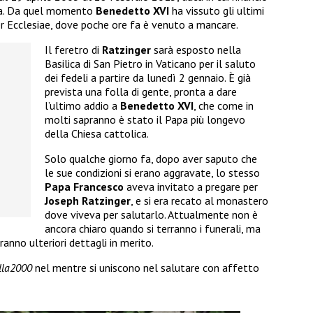
vata. Da quel momento
Benedetto XVI
ha vissuto gli ultimi
r Ecclesiae, dove poche ore fa è venuto a mancare.
Il feretro di
Ratzinger
sarà esposto nella
Basilica di San Pietro in Vaticano per il saluto
dei fedeli a partire da lunedì 2 gennaio. È già
prevista una folla di gente, pronta a dare
l’ultimo addio a
Benedetto XVI
, che come in
molti sapranno è stato il Papa più longevo
della Chiesa cattolica.
Solo qualche giorno fa, dopo aver saputo che
le sue condizioni si erano aggravate, lo stesso
Papa Francesco
aveva invitato a pregare per
Joseph
Ratzinger
, e si era recato al monastero
dove viveva per salutarlo. Attualmente non è
ancora chiaro quando si terranno i funerali, ma
anno ulteriori dettagli in merito.
lla2000
nel mentre si uniscono nel salutare con affetto