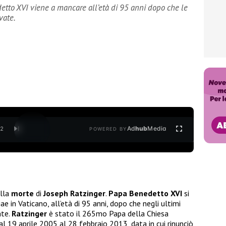
etto XVI viene a mancare all’età di 95 anni dopo che le
vate.
Ad
hub
Media
/
2
POWERED BY
ella
morte
di
Joseph Ratzinger
.
Papa Benedetto XVI
si
 in Vaticano, all’età di 95 anni, dopo che negli ultimi
ate.
Ratzinger
è stato il 265mo Papa della Chiesa
al 19 aprile 2005 al 28 febbraio 2013, data in cui rinunciò