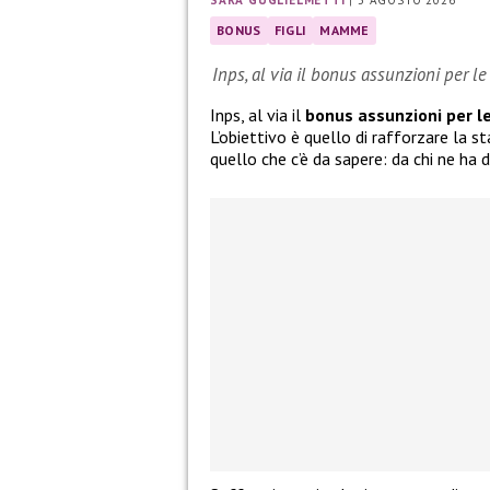
SARA GUGLIELMETTI
|
3 AGOSTO 2026
BONUS
FIGLI
MAMME
Inps, al via il bonus assunzioni per l
Inps, al via il
bonus assunzioni per l
L’obiettivo è quello di rafforzare la s
quello che c’è da sapere: da chi ne ha 