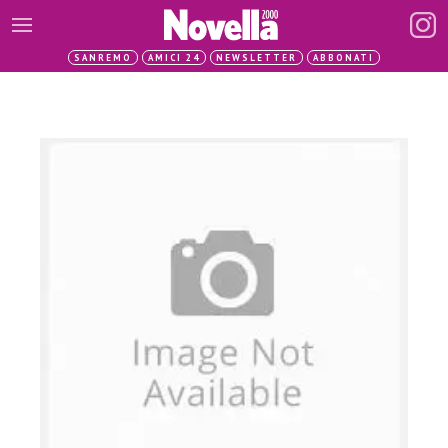
SANREMO
AMICI 24
NEWSLETTER
ABBONATI