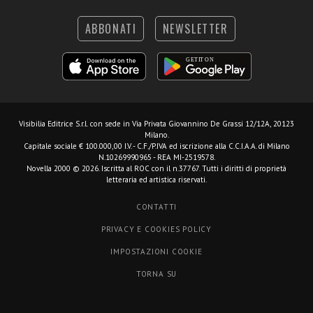
ABBONATI
NEWSLETTER
Visibilia Editrice S.r.l.
con sede in Via Privata Giovannino De Grassi 12/12A, 20123
Milano.
Capitale sociale € 100.000,00 I.V. - C.F./P.IVA ed iscrizione alla C.C.I.A.A. di Milano
N.10269990965 - REA MI-2519578.
Novella 2000 © 2026. Iscritta al ROC con il n.37767. Tutti i diritti di proprietà
letteraria ed artistica riservati.
CONTATTI
PRIVACY E COOKIES POLICY
IMPOSTAZIONI COOKIE
TORNA SU