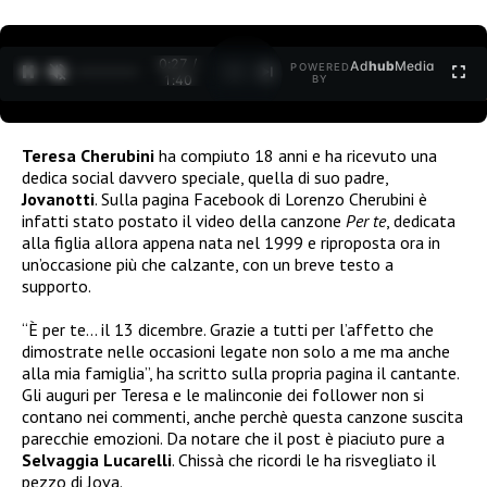
0:27 /
Ad
hub
Media
POWERED
1
/
2
1:40
BY
Teresa Cherubini
ha compiuto 18 anni e ha ricevuto una
dedica social davvero speciale, quella di suo padre,
Jovanotti
. Sulla pagina Facebook di Lorenzo Cherubini è
infatti stato postato il video della canzone
Per te
, dedicata
alla figlia allora appena nata nel 1999 e riproposta ora in
un’occasione più che calzante, con un breve testo a
supporto.
“È per te… il 13 dicembre. Grazie a tutti per l’affetto che
dimostrate nelle occasioni legate non solo a me ma anche
alla mia famiglia”, ha scritto sulla propria pagina il cantante.
Gli auguri per Teresa e le malinconie dei follower non si
contano nei commenti, anche perchè questa canzone suscita
parecchie emozioni. Da notare che il post è piaciuto pure a
Selvaggia Lucarelli
. Chissà che ricordi le ha risvegliato il
pezzo di Jova.