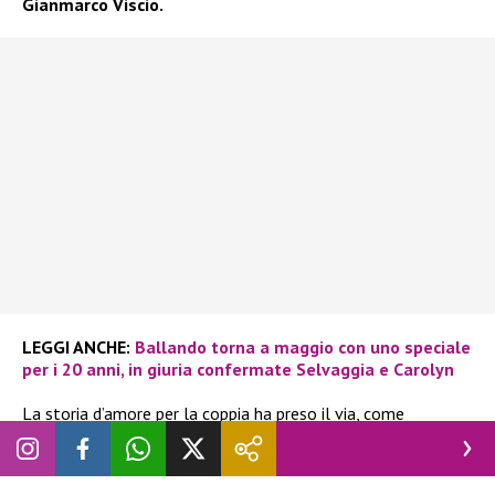
Gianmarco Viscio.
LEGGI ANCHE:
Ballando torna a maggio con uno speciale
per i 20 anni, in giuria confermate Selvaggia e Carolyn
La storia d’amore per la coppia ha preso il via, come
vedremo anche in seguito, nel 2022. Per la prima volta
furono ripresi dal settimanale
Chi
. Poi si era parlato persino
di nozze in arrivo.
Bebe Vio
in tutto questo aveva sempre