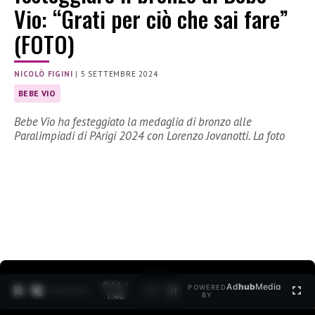
Vio: “Grati per ciò che sai fare”
(FOTO)
NICOLÒ FIGINI
|
5 SETTEMBRE 2024
BEBE VIO
Bebe Vio ha festeggiato la medaglia di bronzo alle
Paralimpiadi di PArigi 2024 con Lorenzo Jovanotti. La foto
0:16 /
Ad
hub
Media
POWERED
1
/
2
1:40
BY