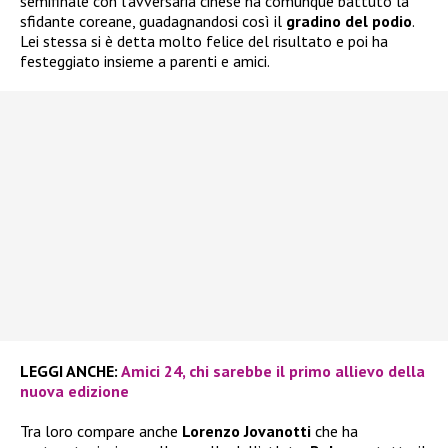
semifinale con l’avversaria cinese ha comunque battuto la
sfidante coreane, guadagnandosi così il
gradino del podio
.
Lei stessa si è detta molto felice del risultato e poi ha
festeggiato insieme a parenti e amici.
LEGGI ANCHE:
Amici 24, chi sarebbe il primo allievo della
nuova edizione
Tra loro compare anche
Lorenzo Jovanotti
che ha