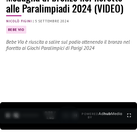
alle Paralimpiadi 2024 (VIDEO)
NICOLÒ FIGINI
|
5 SETTEMBRE 2024
BEBE VIO
Bebe Vio è riuscita a salire sul podio ottenendo il bronzo nel
fioretto ai Giochi Paralimpici di Parigi 2024
0:30 /
Ad
hub
Media
POWERED
1
/
2
1:40
BY