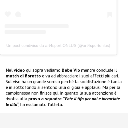
Un post condiviso da art4sport ONLUS (@art4sportonlus)
Nel
video
qui sopra vediamo
Bebe Vio
mentre conclude il
match di fioretto
e va ad abbracciare i suoi affetti più cari.
Sul viso ha un grande sorriso perché la soddisfazione è tanta
e in sottofondo si sentono urla di gioia e applausi. Ma per la
campionessa non finisce qui, in quanto la sua attenzione è
rivolta alla
prova a squadre
. “
Fate il tifo per noi e incrociate
le dita
“, ha esclamato l’atleta.