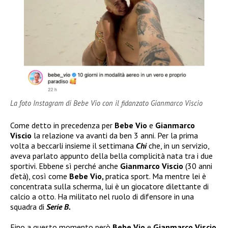
La foto Instagram di Bebe Vio con il fidanzato Gianmarco Viscio
Come detto in precedenza per
Bebe Vio
e
Gianmarco
Viscio
la relazione va avanti da ben 3 anni. Per la prima
volta a beccarli insieme il settimana
Chi
che, in un servizio,
aveva parlato appunto della bella complicità nata tra i due
sportivi. Ebbene sì perché anche
Gianmarco Viscio
(30 anni
d’età), così come
Bebe Vio,
pratica sport. Ma mentre lei è
concentrata sulla scherma, lui è un giocatore dilettante di
calcio a otto. Ha militato nel ruolo di difensore in una
squadra di
Serie B.
Fino a questo momento però
Bebe Vio
e
Gianmarco Viscio