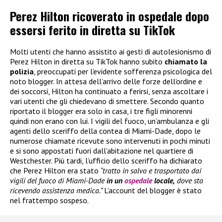
Perez Hilton ricoverato in ospedale dopo
essersi ferito in diretta su TikTok
Molti utenti che hanno assistito ai gesti di autolesionismo di
Perez Hilton in diretta su TikTok hanno subito
chiamato la
polizia
, preoccupati per l’evidente sofferenza psicologica del
noto blogger. In attesa dell’arrivo delle forze dell’ordine e
dei soccorsi, Hilton ha continuato a ferirsi, senza ascoltare i
vari utenti che gli chiedevano di smettere. Secondo quanto
riportato il blogger era solo in casa, i tre figli minorenni
quindi non erano con lui. I vigili del fuoco, un’ambulanza e gli
agenti dello sceriffo della contea di Miami-Dade, dopo le
numerose chiamate ricevute sono intervenuti in pochi minuti
e si sono appostati fuori dall’abitazione nel quartiere di
Westchester. Più tardi, l’ufficio dello sceriffo ha dichiarato
che Perez Hilton era stato
“tratto in salvo e trasportato dai
vigili del fuoco di Miami-Dade
in un
ospedale
locale,
dove sta
ricevendo assistenza medica.”
L’account del blogger è stato
nel frattempo sospeso.