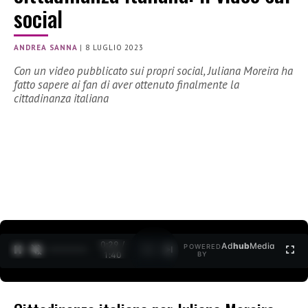
social
ANDREA SANNA
|
8 LUGLIO 2023
Con un video pubblicato sui propri social, Juliana Moreira ha
fatto sapere ai fan di aver ottenuto finalmente la
cittadinanza italiana
0:30 /
Ad
hub
Media
POWERED
1
/
2
1:40
BY