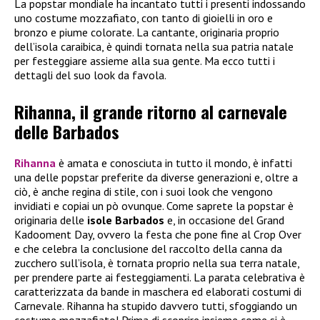
La popstar mondiale ha incantato tutti i presenti indossando
uno costume mozzafiato, con tanto di gioielli in oro e
bronzo e piume colorate. La cantante, originaria proprio
dell’isola caraibica, è quindi tornata nella sua patria natale
per festeggiare assieme alla sua gente. Ma ecco tutti i
dettagli del suo look da favola.
Rihanna, il grande ritorno al carnevale
delle Barbados
Rihanna
è amata e conosciuta in tutto il mondo, è infatti
una delle popstar preferite da diverse generazioni e, oltre a
ciò, è anche regina di stile, con i suoi look che vengono
invidiati e copiai un pò ovunque. Come saprete la popstar è
originaria delle
isole Barbados
e, in occasione del Grand
Kadooment Day, ovvero la festa che pone fine al Crop Over
e che celebra la conclusione del raccolto della canna da
zucchero sull’isola, è tornata proprio nella sua terra natale,
per prendere parte ai festeggiamenti. La parata celebrativa è
caratterizzata da bande in maschera ed elaborati costumi di
Carnevale. Rihanna ha stupido davvero tutti, sfoggiando un
costume mozzafiato! Prima di scoprire insieme come si è