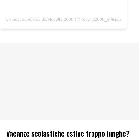
Un post condiviso da Novella 2000 (@novella2000_official)
Vacanze scolastiche estive troppo lunghe?