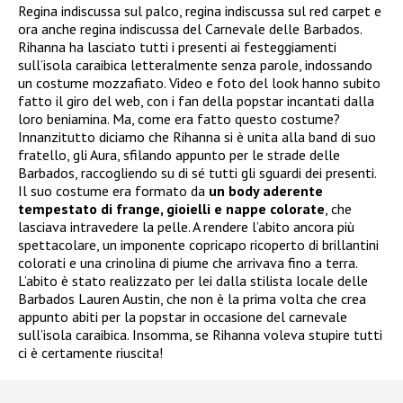
Regina indiscussa sul palco, regina indiscussa sul red carpet e
ora anche regina indiscussa del Carnevale delle Barbados.
Rihanna ha lasciato tutti i presenti ai festeggiamenti
sull’isola caraibica letteralmente senza parole, indossando
un costume mozzafiato. Video e foto del look hanno subito
fatto il giro del web, con i fan della popstar incantati dalla
loro beniamina. Ma, come era fatto questo costume?
Innanzitutto diciamo che Rihanna si è unita alla band di suo
fratello, gli Aura, sfilando appunto per le strade delle
Barbados, raccogliendo su di sé tutti gli sguardi dei presenti.
Il suo costume era formato da
un body aderente
tempestato di frange, gioielli e nappe colorate
, che
lasciava intravedere la pelle. A rendere l’abito ancora più
spettacolare, un imponente copricapo ricoperto di brillantini
colorati e una crinolina di piume che arrivava fino a terra.
L’abito è stato realizzato per lei dalla stilista locale delle
Barbados Lauren Austin, che non è la prima volta che crea
appunto abiti per la popstar in occasione del carnevale
sull’isola caraibica. Insomma, se Rihanna voleva stupire tutti
ci è certamente riuscita!