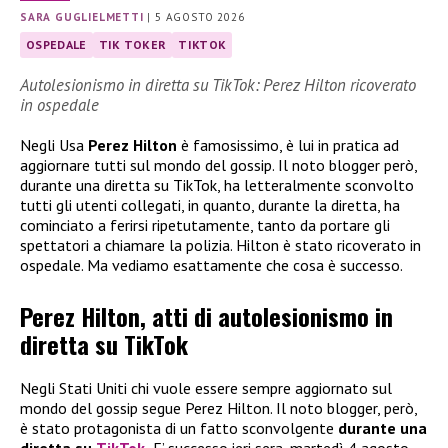
SARA GUGLIELMETTI
|
5 AGOSTO 2026
OSPEDALE
TIK TOKER
TIKTOK
Autolesionismo in diretta su TikTok: Perez Hilton ricoverato
in ospedale
Negli Usa
Perez Hilton
è famosissimo, è lui in pratica ad
aggiornare tutti sul mondo del gossip. Il noto blogger però,
durante una diretta su TikTok, ha letteralmente sconvolto
tutti gli utenti collegati, in quanto, durante la diretta, ha
cominciato a ferirsi ripetutamente, tanto da portare gli
spettatori a chiamare la polizia. Hilton è stato ricoverato in
ospedale. Ma vediamo esattamente che cosa è successo.
Perez Hilton, atti di autolesionismo in
diretta su TikTok
Negli Stati Uniti chi vuole essere sempre aggiornato sul
mondo del gossip segue Perez Hilton. Il noto blogger, però,
è stato protagonista di un fatto sconvolgente
durante una
diretta su
TikTok
.
E’ successo ieri sera, martedì 4 agosto