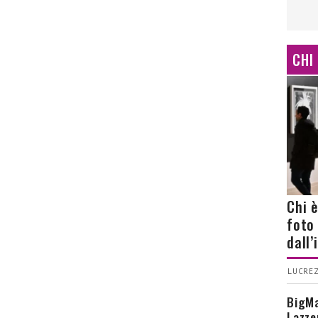
CHI
Chi 
foto
dall
LUCREZ
BigMa
Lazze