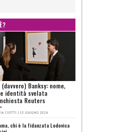
 È?
è (davvero) Banksy: nome,
 e identità svelata
’inchiesta Reuters
IA CIOTTI | 13 GIUGNO 2026
ma, chi è la fidanzata Lodovica
rini