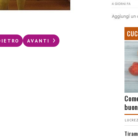
CUC
DIETRO
AVANTI
Come
buon
LUCREZ
Tiram