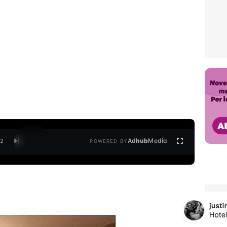
Ad
hub
Media
/
2
POWERED BY