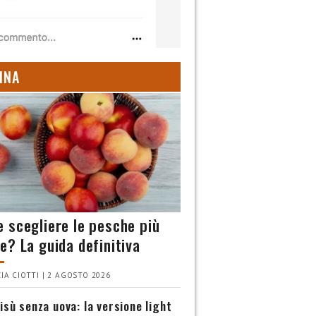
INA
 scegliere le pesche più
e? La guida definitiva
IA CIOTTI | 2 AGOSTO 2026
isù senza uova: la versione light