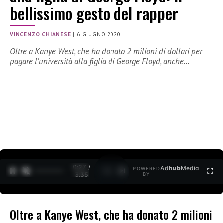
bellissimo gesto del rapper
VINCENZO CHIANESE
|
6 GIUGNO 2020
Oltre a Kanye West, che ha donato 2 milioni di dollari per
pagare l’università alla figlia di George Floyd, anche…
0:27 /
Ad
hub
Media
POWERED
1
/
2
3:35
BY
Oltre a Kanye West, che ha donato 2 milioni