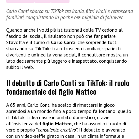
Carlo Conti sbarca su TikTok tra ironia, filtri virali e retroscena
familiari, conquistando in poche ore migliaia di follower.
Quando anche i volti più istituzionali della TV cedono al
fascino dei social, il risultato non può che far parlare.
Stavolta è il turno di
Carlo Conti
, che sorprende tutti
sbarcando su
TikTok
: tra retroscena familiari, siparietti
divertenti e un’inedita vena social, il conduttore mostra un
lato decisamente più leggero e inaspettato, conquistando
subito il web.
Il debutto di Carlo Conti su TikTok: il ruolo
fondamentale del figlio Matteo
A 65 anni, Carlo Conti ha scelto di rimettersi in gioco
aprendosi a un mondo fino a poco tempo fa lontano: quello
di TikTok. L’idea nasce in ambito domestico, grazie
all’insistenza del
figlio Matteo
, che ha assunto il ruolo di
vero e proprio “
consulente creativo
”. Il debutto è avvenuto
con un video-selfie girato in casa, in un clima informale e