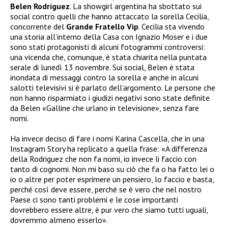
Belen Rodriguez
. La showgirl argentina ha sbottato sui
social contro quelli che hanno attaccato la sorella Cecilia,
concorrente del
Grande Fratello Vip
. Cecilia sta vivendo
una storia all’interno della Casa con Ignazio Moser e i due
sono stati protagonisti di alcuni fotogrammi controversi:
una vicenda che, comunque, è stata chiarita nella puntata
serale di lunedì 13 novembre. Sui social, Belen è stata
inondata di messaggi contro la sorella e anche in alcuni
salotti televisivi si è parlato dell’argomento. Le persone che
non hanno risparmiato i giudizi negativi sono state definite
da Belen «Galline che urlano in televisione», senza fare
nomi.
Ha invece deciso di fare i nomi Karina Cascella, che in una
Instagram Story ha replicato a quella frase: «A differenza
della Rodriguez che non fa nomi, io invece li faccio con
tanto di cognomi. Non mi baso su ciò che fa o ha fatto lei o
io o altre per poter esprimere un pensiero, lo faccio e basta,
perché così deve essere, perchè se è vero che nel nostro
Paese ci sono tanti problemi e le cose importanti
dovrebbero essere altre, è pur vero che siamo tutti uguali,
dovremmo almeno esserlo».