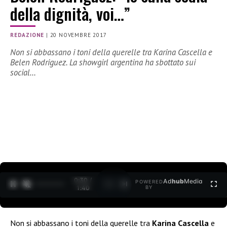
della dignità, voi…”
REDAZIONE
|
20 NOVEMBRE 2017
Non si abbassano i toni della querelle tra Karina Cascella e
Belen Rodriguez. La showgirl argentina ha sbottato sui
social…
0:31 /
Ad
hub
Media
POWERED
1
/
2
1:40
BY
Non si abbassano i toni della querelle tra
Karina Cascella
e