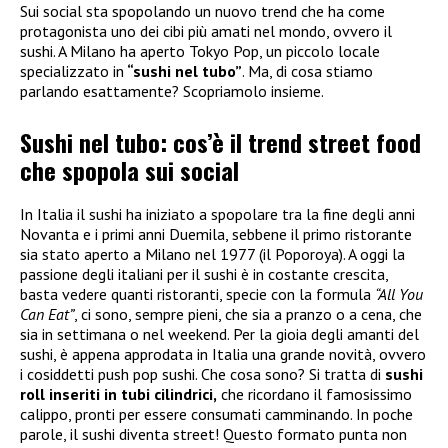
Sui social sta spopolando un nuovo trend che ha come
protagonista uno dei cibi più amati nel mondo, ovvero il
sushi. A Milano ha aperto Tokyo Pop, un piccolo locale
specializzato in
“sushi nel tubo”
. Ma, di cosa stiamo
parlando esattamente? Scopriamolo insieme.
Sushi nel tubo: cos’è il trend street food
che spopola sui social
In Italia il sushi ha iniziato a spopolare tra la fine degli anni
Novanta e i primi anni Duemila, sebbene il primo ristorante
sia stato aperto a Milano nel 1977 (il Poporoya). A oggi la
passione degli italiani per il sushi è in costante crescita,
basta vedere quanti ristoranti, specie con la formula
“All You
Can Eat”
, ci sono, sempre pieni, che sia a pranzo o a cena, che
sia in settimana o nel weekend. Per la gioia degli amanti del
sushi, è appena approdata in Italia una grande novità, ovvero
i cosiddetti push pop sushi. Che cosa sono? Si tratta di
sushi
roll inseriti in tubi cilindrici,
che ricordano il famosissimo
calippo, pronti per essere consumati camminando. In poche
parole, il sushi diventa street! Questo formato punta non