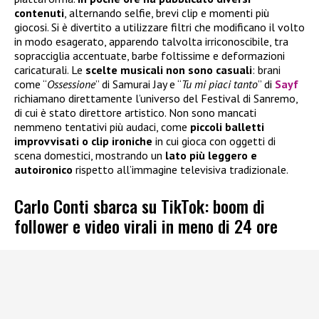
contenuti
, alternando selfie, brevi clip e momenti più
giocosi. Si è divertito a utilizzare filtri che modificano il volto
in modo esagerato, apparendo talvolta irriconoscibile, tra
sopracciglia accentuate, barbe foltissime e deformazioni
caricaturali. Le
scelte musicali
non sono casuali
: brani
come “
Ossessione
” di Samurai Jay e “
Tu mi piaci tanto
” di
Sayf
richiamano direttamente l’universo del Festival di Sanremo,
di cui è stato direttore artistico. Non sono mancati
nemmeno tentativi più audaci, come
piccoli balletti
improvvisati o clip ironiche
in cui gioca con oggetti di
scena domestici, mostrando un
lato più leggero e
autoironico
rispetto all’immagine televisiva tradizionale.
Carlo Conti sbarca su TikTok: boom di
follower e video virali in meno di 24 ore