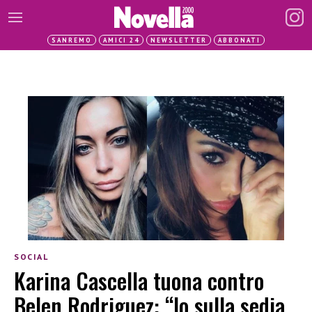
SANREMO
AMICI 24
NEWSLETTER
ABBONATI
SOCIAL
Karina Cascella tuona contro
Belen Rodriguez: “Io sulla sedia