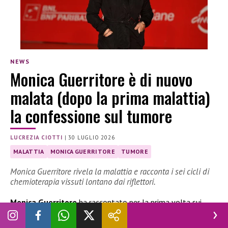
NEWS
Monica Guerritore è di nuovo
malata (dopo la prima malattia)
la confessione sul tumore
LUCREZIA CIOTTI
|
30 LUGLIO 2026
MALATTIA
MONICA GUERRITORE
TUMORE
Monica Guerritore rivela la malattia e racconta i sei cicli di
chemioterapia vissuti lontano dai riflettori.
Monica Guerritore
ha raccontato per la prima volta sui
social il percorso oncologico affrontato negli ultimi mesi,
tra sei cicli di chemioterapia, impegni professionali e il