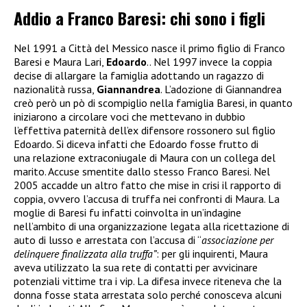
Addio a Franco Baresi: chi sono i figli
Nel 1991 a Città del Messico nasce il primo figlio di Franco
Baresi e Maura Lari,
Edoardo
.. Nel 1997 invece la coppia
decise di allargare la famiglia adottando un ragazzo di
nazionalità russa,
Giannandrea
. L’adozione di Giannandrea
creò però un pò di scompiglio nella famiglia Baresi, in quanto
iniziarono a circolare voci che mettevano in dubbio
l’effettiva paternità dell’ex difensore rossonero sul figlio
Edoardo. Si diceva infatti che Edoardo fosse frutto di
una relazione extraconiugale di Maura con un collega del
marito. Accuse smentite dallo stesso Franco Baresi. Nel
2005 accadde un altro fatto che mise in crisi il rapporto di
coppia, ovvero l’accusa di truffa nei confronti di Maura. La
moglie di Baresi fu infatti coinvolta in un’indagine
nell’ambito di una organizzazione legata alla ricettazione di
auto di lusso e arrestata
con l’accusa di “
associazione per
delinquere finalizzata alla truffa”
: per gli inquirenti, Maura
aveva utilizzato la sua rete di contatti per avvicinare
potenziali vittime tra i vip. La difesa invece riteneva che la
donna fosse stata arrestata solo perché conosceva alcuni