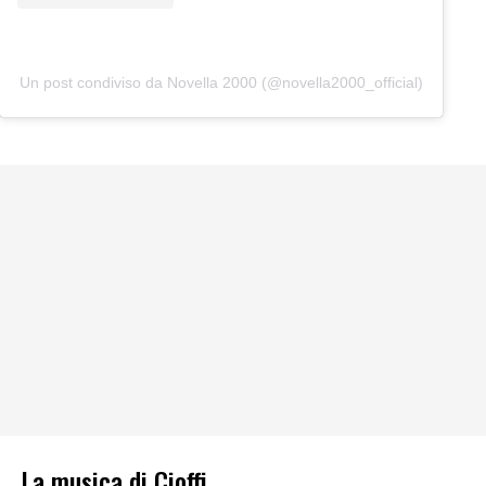
Un post condiviso da Novella 2000 (@novella2000_official)
La musica di Cioffi