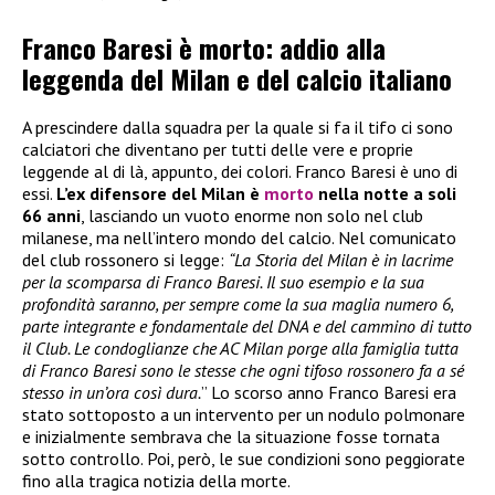
Franco Baresi è morto: addio alla
leggenda del Milan e del calcio italiano
A prescindere dalla squadra per la quale si fa il tifo ci sono
calciatori che diventano per tutti delle vere e proprie
leggende al di là, appunto, dei colori. Franco Baresi è uno di
essi.
L’ex difensore del Milan è
morto
nella notte a soli
66 anni
, lasciando un vuoto enorme non solo nel club
milanese, ma nell’intero mondo del calcio. Nel comunicato
del club rossonero si legge:
“La Storia del Milan è in lacrime
per la scomparsa di Franco Baresi. Il suo esempio e la sua
profondità saranno, per sempre come la sua maglia numero 6,
parte integrante e fondamentale del DNA e del cammino di tutto
il Club. Le condoglianze che AC Milan porge alla famiglia tutta
di Franco Baresi sono le stesse che ogni tifoso rossonero fa a sé
stesso in un’ora così dura.
” Lo scorso anno Franco Baresi era
stato sottoposto a un intervento per un nodulo polmonare
e inizialmente sembrava che la situazione fosse tornata
sotto controllo. Poi, però, le sue condizioni sono peggiorate
fino alla tragica notizia della morte.