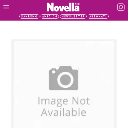
SANREMO
AMICI 24
NEWSLETTER
ABBONATI