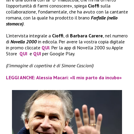
l’opportunità di farmi conoscere», spiega
Cioffi
sulla
collaborazione, fondamentale, che ha avuto con la cantante
romana, con la quale ha prodotto il brano
Farfalle (nello
stomaco)
.
L’intervista integrale a
Cioffi
, di
Barbara Carere
, nel numero
di
Novella 2000
in edicola. Per avere la vostra copia digitale
in promo cliccate
QUI
. Per la app di Novella 2000 su Apple
Store
QUI
e
QUI
per Google Play.
(l’immagine di copertina è di Simone Cascioni)
LEGGI ANCHE: Alessia Macari: «Il mio parto da incubo»