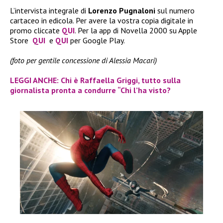
L’intervista integrale di
Lorenzo Pugnaloni
sul numero
cartaceo in edicola. Per avere la vostra copia digitale in
promo cliccate
QUI
. Per la app di Novella 2000 su Apple
Store
QUI
e
QUI
per Google Play.
(foto per gentile concessione di Alessia Macari)
LEGGI ANCHE: Chi è Raffaella Griggi, tutto sulla
giornalista pronta a condurre “Chi l’ha visto?