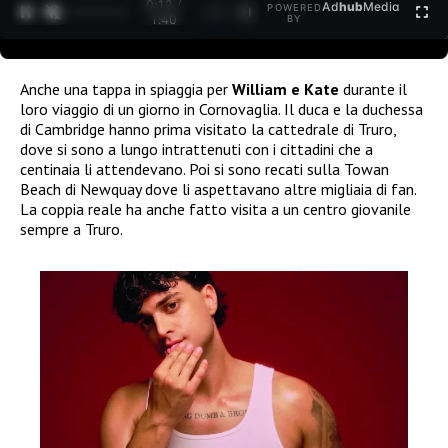
0:13 /
Ad
hub
Media
POWERED
1
/
2
1:40
BY
Anche una tappa in spiaggia per
William e Kate
durante il
loro viaggio di un giorno in Cornovaglia. Il duca e la duchessa
di Cambridge hanno prima visitato la cattedrale di Truro,
dove si sono a lungo intrattenuti con i cittadini che a
centinaia li attendevano. Poi si sono recati sulla Towan
Beach di Newquay dove li aspettavano altre migliaia di fan.
La coppia reale ha anche fatto visita a un centro giovanile
sempre a Truro.