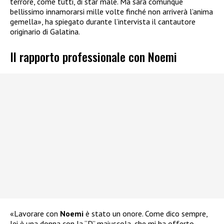
terrore, come tutti, di star male. Ma sarà comunque
bellissimo innamorarsi mille volte finché non arriverà l’anima
gemella», ha spiegato durante l’intervista il cantautore
originario di Galatina.
Il rapporto professionale con Noemi
«Lavorare con
Noemi
è stato un onore. Come dico sempre,
lei è una donna con la “D” maiuscola, che mi ha offerto