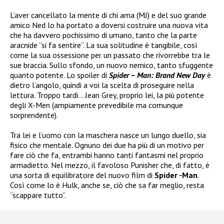
L’aver cancellato la mente di chi ama (MJ) e del suo grande
amico Ned lo ha portato a doversi costruire una nuova vita
che ha davvero pochissimo di umano, tanto che la parte
aracnide “si fa sentire”. La sua solitudine è tangibile, così
come la sua ossessione per un passato che rivorrebbe tra le
sue braccia. Sullo sfondo, un nuovo nemico, tanto sfuggente
quanto potente. Lo spoiler di
Spider – Man: Brand New Day
è
dietro l’angolo, quindi a voi la scelta di proseguire nella
lettura. Troppo tardi… Jean Grey, proprio lei, la più potente
degli X-Men (ampiamente prevedibile ma comunque
sorprendente).
Tra lei e l’uomo con la maschera nasce un lungo duello, sia
fisico che mentale. Ognuno dei due ha più di un motivo per
fare ciò che fa, entrambi hanno tanti fantasmi nel proprio
armadietto. Nel mezzo, il favoloso Punisher che, di fatto, è
una sorta di equilibratore del nuovo film di
Spider -Man
.
Così come lo è Hulk, anche se, ciò che sa far meglio, resta
“scappare tutto”.