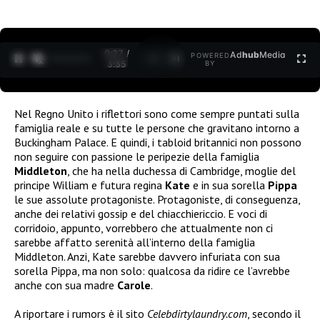
0:27 /
Ad
hub
Media
POWERED
1
/
2
3:35
BY
Nel Regno Unito i riflettori sono come sempre puntati sulla
famiglia reale e su tutte le persone che gravitano intorno a
Buckingham Palace. E quindi, i tabloid britannici non possono
non seguire con passione le peripezie della famiglia
Middleton
, che ha nella duchessa di Cambridge, moglie del
principe William e futura regina
Kate
e in sua sorella
Pippa
le sue assolute protagoniste. Protagoniste, di conseguenza,
anche dei relativi gossip e del chiacchiericcio. E voci di
corridoio, appunto, vorrebbero che attualmente non ci
sarebbe affatto serenità all’interno della famiglia
Middleton. Anzi, Kate sarebbe davvero infuriata con sua
sorella Pippa, ma non solo: qualcosa da ridire ce l’avrebbe
anche con sua madre
Carole
.
A riportare i rumors è il sito
Celebdirtylaundry.com
, secondo il