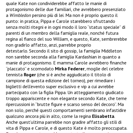
quale Kate non condividerebbe affatto le manie di
protagonismo delle due familiari, che avrebbero presenziato
a
Wimbledon
persino più di lei. Ma non è proprio questo il
punto: in pratica, Pippa e Carole starebbero sfruttando
senza molti ritegni e in ogni modo il loro “status speciale” di
parenti di un membro della famiglia reale, nonché futura
regina al fianco del suo William, e questo, Kate, sembrerebbe
non gradirlo affatto, anzi, parrebbe proprio
detestarlo. Secondo il sito di gossip, la famiglia Middleton
non sarebbe seconda alla famiglia Kardashian in quanto a
manie di protagonismo. E mamma Carole avrebbero finanche
“placcato” e scomodato
Mirka Federer
, moglie del celebre
tennista
Roger
(che si è anche aggiudicato il titolo di
campione di questa edizione del torneo), per rimediare i
biglietti dell’evento super esclusivo e vip a cui avrebbe
partecipato con la figlia Pippa. Un atteggiamento giudicato
troppo appariscente e non elegante secondo Kate, che teme
ripercussioni in “brutte figure e scarso senso del decoro”. Ma
non solo, perché questi comportamenti sembrano infastidire
qualcuno ancora più in alto, come la regina
Elisabetta
.
Anche quest’ultima parrebbe non gradire affatto gli stili di
vita di Pippa e Carole, e di questo Kate è molto preoccupata.