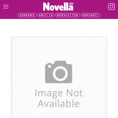
SANREMO
AMICI 24
NEWSLETTER
ABBONATI