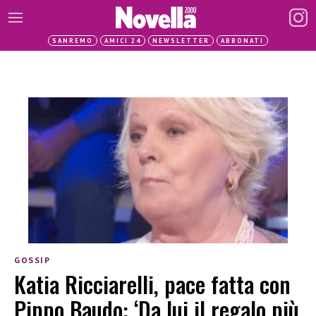
SANREMO
AMICI 24
NEWSLETTER
ABBONATI
GOSSIP
Katia Ricciarelli, pace fatta con
Pippo Baudo: ‘Da lui il regalo più