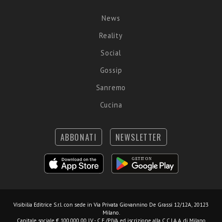
News
Reality
Social
Gossip
Sanremo
Cucina
ABBONATI
NEWSLETTER
Visibilia Editrice S.r.l.
con sede in Via Privata Giovannino De Grassi 12/12A, 20123
Milano.
Capitale sociale € 100.000,00 I.V. - C.F./P.IVA ed iscrizione alla C.C.I.A.A. di Milano