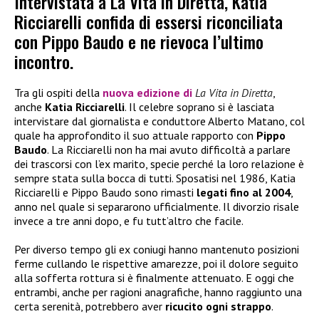
Intervistata a La Vita in Diretta, Katia
Ricciarelli confida di essersi riconciliata
con Pippo Baudo e ne rievoca l’ultimo
incontro.
Tra gli ospiti della
nuova edizione di
La Vita in Diretta
,
anche
Katia Ricciarelli
. Il celebre soprano si è lasciata
intervistare dal giornalista e conduttore Alberto Matano, col
quale ha approfondito il suo attuale rapporto con
Pippo
Baudo
. La Ricciarelli non ha mai avuto difficoltà a parlare
dei trascorsi con l’ex marito, specie perché la loro relazione è
sempre stata sulla bocca di tutti. Sposatisi nel 1986, Katia
Ricciarelli e Pippo Baudo sono rimasti
legati fino al 2004
,
anno nel quale si separarono ufficialmente. Il divorzio risale
invece a tre anni dopo, e fu tutt’altro che facile.
Per diverso tempo gli ex coniugi hanno mantenuto posizioni
ferme cullando le rispettive amarezze, poi il dolore seguito
alla sofferta rottura si è finalmente attenuato. E oggi che
entrambi, anche per ragioni anagrafiche, hanno raggiunto una
certa serenità, potrebbero aver
ricucito ogni strappo
.