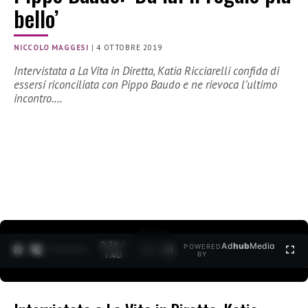
bello’
NICCOLO MAGGESI
|
4 OTTOBRE 2019
Intervistata a La Vita in Diretta, Katia Ricciarelli confida di
essersi riconciliata con Pippo Baudo e ne rievoca l’ultimo
incontro.…
0:27 /
Ad
hub
Media
POWERED
1
/
2
1:40
BY