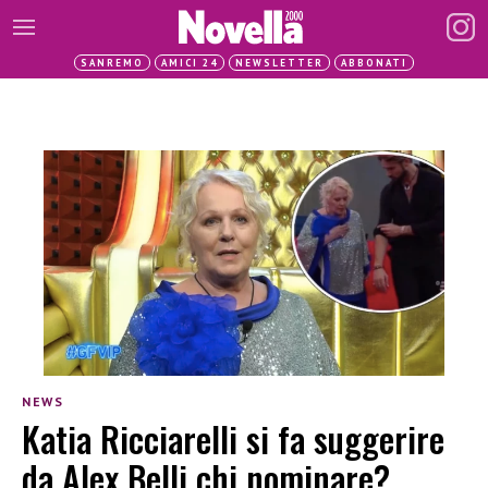
SANREMO
AMICI 24
NEWSLETTER
ABBONATI
NEWS
Katia Ricciarelli si fa suggerire
da Alex Belli chi nominare?