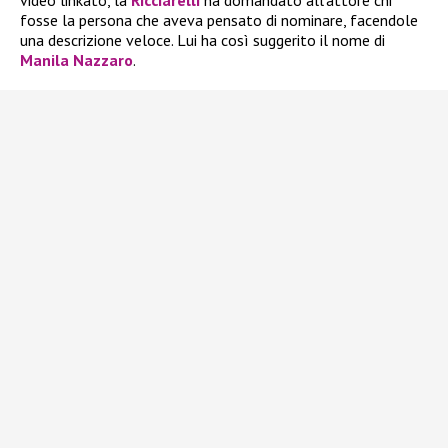
video linkato, la
Ricciarelli
ha domandato all’attore chi
fosse la persona che aveva pensato di nominare, facendole
una descrizione veloce. Lui ha così suggerito il nome di
Manila Nazzaro
.