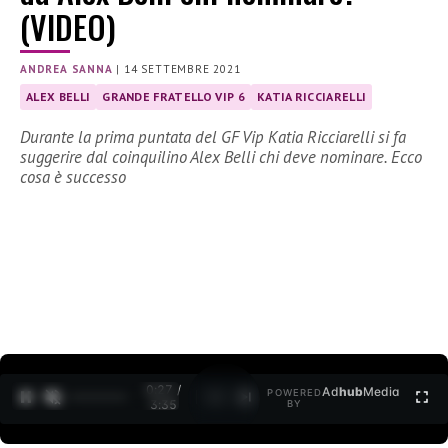
(VIDEO)
ANDREA SANNA
|
14 SETTEMBRE 2021
ALEX BELLI
GRANDE FRATELLO VIP 6
KATIA RICCIARELLI
Durante la prima puntata del GF Vip Katia Ricciarelli si fa
suggerire dal coinquilino Alex Belli chi deve nominare. Ecco
cosa è successo
0:28 /
Ad
hub
Media
POWERED
1
/
2
3:35
BY