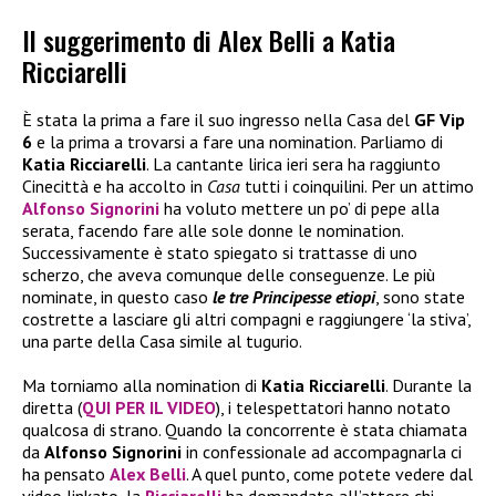
Il suggerimento di Alex Belli a Katia
Ricciarelli
È stata la prima a fare il suo ingresso nella Casa del
GF Vip
6
e la prima a trovarsi a fare una nomination. Parliamo di
Katia Ricciarelli
. La cantante lirica ieri sera ha raggiunto
Cinecittà e ha accolto in
Casa
tutti i coinquilini. Per un attimo
Alfonso Signorini
ha voluto mettere un po’ di pepe alla
serata, facendo fare alle sole donne le nomination.
Successivamente è stato spiegato si trattasse di uno
scherzo, che aveva comunque delle conseguenze. Le più
nominate, in questo caso
le tre Principesse etiopi
, sono state
costrette a lasciare gli altri compagni e raggiungere ‘la stiva’,
una parte della Casa simile al tugurio.
Ma torniamo alla nomination di
Katia Ricciarelli
. Durante la
diretta (
QUI PER IL VIDEO
), i telespettatori hanno notato
qualcosa di strano. Quando la concorrente è stata chiamata
da
Alfonso Signorini
in confessionale ad accompagnarla ci
ha pensato
Alex Belli
. A quel punto, come potete vedere dal