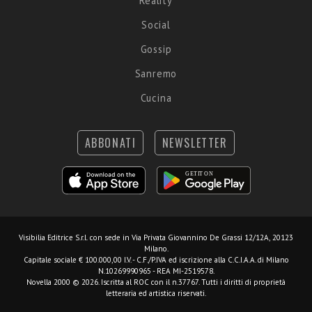
Reality
Social
Gossip
Sanremo
Cucina
ABBONATI
NEWSLETTER
Visibilia Editrice S.r.l.
con sede in Via Privata Giovannino De Grassi 12/12A, 20123
Milano.
Capitale sociale € 100.000,00 I.V. - C.F./P.IVA ed iscrizione alla C.C.I.A.A. di Milano
N.10269990965 - REA MI-2519578.
Novella 2000 © 2026. Iscritta al ROC con il n.37767. Tutti i diritti di proprietà
letteraria ed artistica riservati.