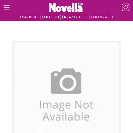
SANREMO
AMICI 24
NEWSLETTER
ABBONATI