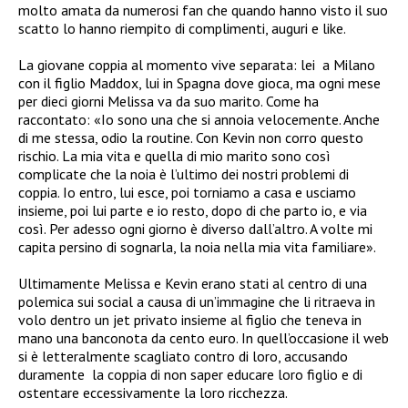
molto amata da numerosi fan che quando hanno visto il suo
scatto lo hanno riempito di complimenti, auguri e like.
La giovane coppia al momento vive separata: lei a Milano
con il figlio Maddox, lui in Spagna dove gioca, ma ogni mese
per dieci giorni Melissa va da suo marito. Come ha
raccontato: «Io sono una che si annoia velocemente. Anche
di me stessa, odio la routine. Con Kevin non corro questo
rischio. La mia vita e quella di mio marito sono così
complicate che la noia è l’ultimo dei nostri problemi di
coppia. Io entro, lui esce, poi torniamo a casa e usciamo
insieme, poi lui parte e io resto, dopo di che parto io, e via
così. Per adesso ogni giorno è diverso dall’altro. A volte mi
capita persino di sognarla, la noia nella mia vita familiare».
Ultimamente Melissa e Kevin erano stati al centro di una
polemica sui social a causa di un’immagine che li ritraeva in
volo dentro un jet privato insieme al figlio che teneva in
mano una banconota da cento euro. In quell’occasione il web
si è letteralmente scagliato contro di loro, accusando
duramente la coppia di non saper educare loro figlio e di
ostentare eccessivamente la loro ricchezza.