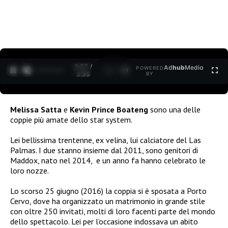
0:27 /
Ad
hub
Media
POWERED
1
/
2
3:35
BY
Melissa Satta
e
Kevin Prince Boateng
sono una delle
coppie più amate dello star system.
Lei bellissima trentenne, ex velina, lui calciatore del Las
Palmas. I due stanno insieme dal 2011, sono genitori di
Maddox, nato nel 2014, e un anno fa hanno celebrato le
loro nozze.
Lo scorso 25 giugno (2016) la coppia si è sposata a Porto
Cervo, dove ha organizzato un matrimonio in grande stile
con oltre 250 invitati, molti di loro facenti parte del mondo
dello spettacolo. Lei per l’occasione indossava un abito