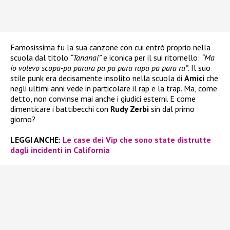
Famosissima fu la sua canzone con cui entrò proprio nella
scuola dal titolo
“Tananai”
e iconica per il sui ritornello:
“Ma
io volevo scopa-pa parara pa pa para rapa pa para ra”
. Il suo
stile punk era decisamente insolito nella scuola di
Amici
che
negli ultimi anni vede in particolare il rap e la trap. Ma, come
detto, non convinse mai anche i giudici esterni. E come
dimenticare i battibecchi con
Rudy Zerbi
sin dal primo
giorno?
LEGGI ANCHE:
Le case dei Vip che sono state distrutte
dagli incidenti in California