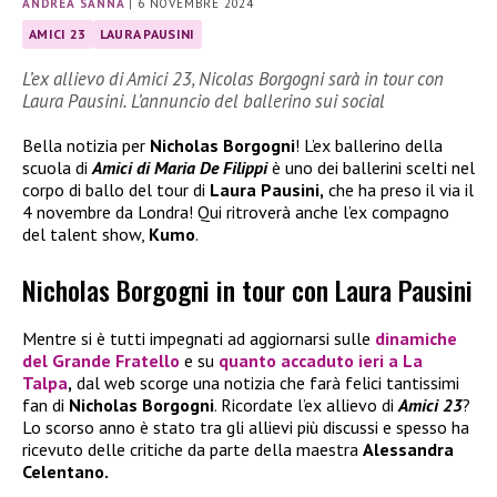
ANDREA SANNA
|
6 NOVEMBRE 2024
AMICI 23
LAURA PAUSINI
L’ex allievo di Amici 23, Nicolas Borgogni sarà in tour con
Laura Pausini. L’annuncio del ballerino sui social
Bella notizia per
Nicholas Borgogni
! L’ex ballerino della
scuola di
Amici di Maria De Filippi
è uno dei ballerini scelti nel
corpo di ballo del tour di
Laura Pausini,
che ha preso il via il
4 novembre da Londra! Qui ritroverà anche l’ex compagno
del talent show,
Kumo
.
Nicholas Borgogni in tour con Laura Pausini
Mentre si è tutti impegnati ad aggiornarsi sulle
dinamiche
del
Grande Fratello
e su
quanto accaduto ieri a
La
Talpa
,
dal web scorge una notizia che farà felici tantissimi
fan di
Nicholas Borgogni
. Ricordate l’ex allievo di
Amici 23
?
Lo scorso anno è stato tra gli allievi più discussi e spesso ha
ricevuto delle critiche da parte della maestra
Alessandra
Celentano.