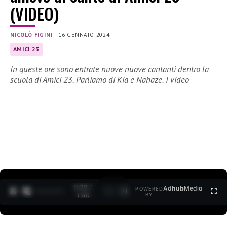
(VIDEO)
NICOLÒ FIGINI
|
16 GENNAIO 2024
AMICI 23
In queste ore sono entrate nuove nuove cantanti dentro la
scuola di Amici 23. Parliamo di Kia e Nahaze. I video
0:30 /
Ad
hub
Media
POWERED
1
/
2
1:40
BY