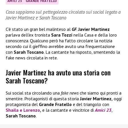
AMICI 23
GRANDE FRATELLO
Cosa sappiamo sul pettegolezzo circolato sui social legato a
Javier Martinez e Sarah Toscano
C’è stato un gran bel malinteso al
GF
.
Javier Martinez
parlava dell’ex tronista
Sara Tozzi
nella Casa e della loro
conoscenza. Qualcuno però ha fatto circolare la notizia
secondo cui il gieffino avrebbe avuto una frequentazione
con
Sarah Toscano
. La cantante ha risposto, smentendo la
fake news circolata in rete.
Javier Martinez ha avuto una storia con
Sarah Toscano?
Sui social sta circolando una
fake news
che siamo qui pronti a
smentire. Protagonisti di questa storia
Javier Martinez,
oggi
protagonista del
Grande Fratello
e del triangolo con
Shaila
e
Lorenzo
,
e la cantante e vincitrice di
Amici 23
,
Sarah Toscano
.