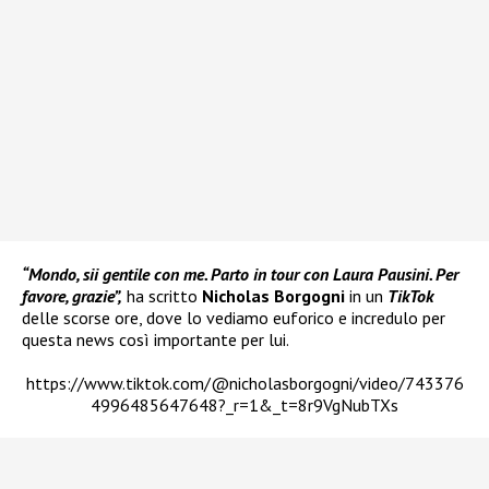
“Mondo, sii gentile con me. Parto in tour con Laura Pausini. Per
favore, grazie”,
ha scritto
Nicholas Borgogni
in un
TikTok
delle scorse ore, dove lo vediamo euforico e incredulo per
questa news così importante per lui.
https://www.tiktok.com/@nicholasborgogni/video/743376
4996485647648?_r=1&_t=8r9VgNubTXs