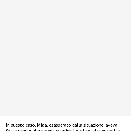
In questo caso,
Mida
, esasperato dalla situazione, aveva
fatto ricorso alla propria creatività e, oltre ad aver svolto