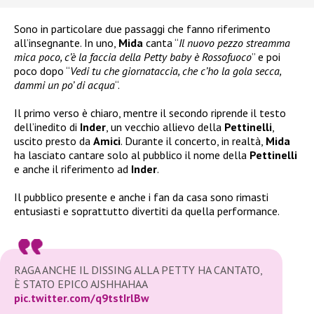
Sono in particolare due passaggi che fanno riferimento
all’insegnante. In uno,
Mida
canta “
Il nuovo pezzo streamma
mica poco, c’è la faccia della Petty baby è Rossofuoco
” e poi
poco dopo “
Vedi tu che giornataccia, che c’ho la gola secca,
dammi un po’ di acqua
“.
Il primo verso è chiaro, mentre il secondo riprende il testo
dell’inedito di
Inder
, un vecchio allievo della
Pettinelli
,
uscito presto da
Amici
. Durante il concerto, in realtà,
Mida
ha lasciato cantare solo al pubblico il nome della
Pettinelli
e anche il riferimento ad
Inder
.
Il pubblico presente e anche i fan da casa sono rimasti
entusiasti e soprattutto divertiti da quella performance.
RAGA ANCHE IL DISSING ALLA PETTY HA CANTATO,
È STATO EPICO AJSHHAHAA
pic.twitter.com/q9tstIrlBw