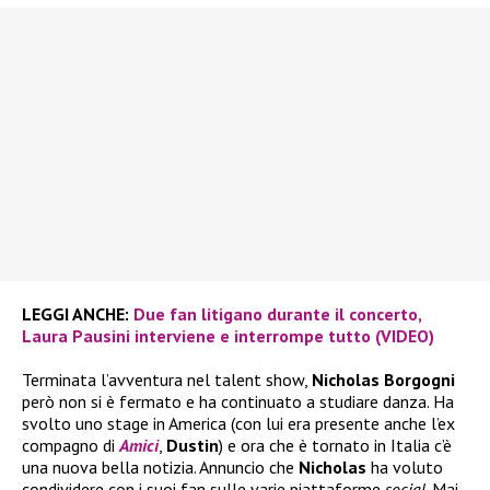
LEGGI ANCHE:
Due fan litigano durante il concerto,
Laura Pausini interviene e interrompe tutto (VIDEO)
Terminata l’avventura nel talent show,
Nicholas Borgogni
però non si è fermato e ha continuato a studiare danza. Ha
svolto uno stage in America (con lui era presente anche l’ex
compagno di
Amici
,
Dustin
) e ora che è tornato in Italia c’è
una nuova bella notizia. Annuncio che
Nicholas
ha voluto
condividere con i suoi fan sulle varie piattaforme
social
. Mai