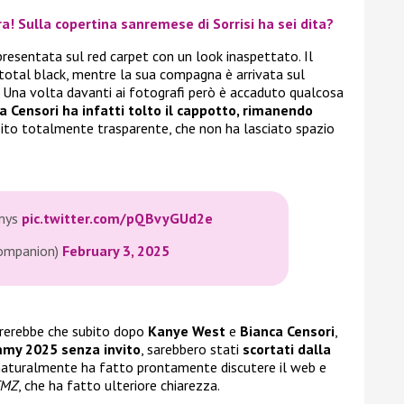
ra! Sulla copertina sanremese di Sorrisi ha sei dita?
presentata sul red carpet con un look inaspettato. Il
 total black, mentre la sua compagna è arrivata sul
 Una volta davanti ai fotografi però è accaduto qualcosa
a Censori ha infatti tolto il cappotto, rimanendo
bito totalmente trasparente, che non ha lasciato spazio
mmys
pic.twitter.com/pQBvyGUd2e
ompanion)
February 3, 2025
brerebbe che subito dopo
Kanye West
e
Bianca Censori
,
mmy 2025 senza invito
, sarebbero stati
scortati dalla
 naturalmente ha fatto prontamente discutere il web e
TMZ
, che ha fatto ulteriore chiarezza.