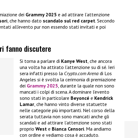
emiazione dei
Grammy 2025
e ad attirare l’attenzione
sori
, che hanno dato
scandalo sul red carpet
. Secondo
sentati all’evento pur non essendo stati invitati e poi
i fanno discutere
Si torna a parlare di
Kanye West
, che ancora
una volta ha attirato l’attenzione su di sé. Ieri
sera infatti presso la
Crypto.com Arena
di Los
Angeles si è svolta la cerimonia di premiazione
dei
Grammy 2025
, durante la quale non sono
mancati i colpi di scena. A dominare l’evento
sono stati in particolare
Beyoncé
e
Kendrick
Lamar
, che hanno vinto diverse statuette
nelle categorie più importanti. Nel corso della
serata tuttavia non sono mancati anche gli
scandali e ad attirare l’attenzione sono stati
proprio
West
e
Bianca Censori
. Ma andiamo
con ordine e vediamo cosa è accaduto.