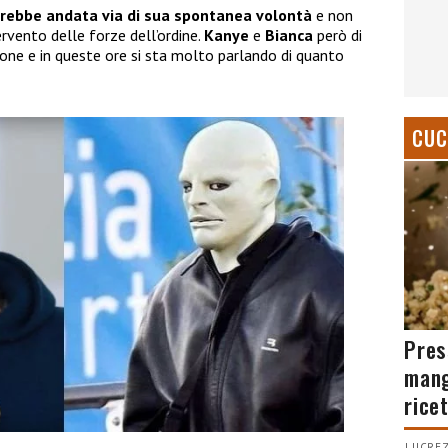
arebbe andata via di sua spontanea volontà
e non
rvento delle forze dell’ordine.
Kanye
e
Bianca
però di
zione e in queste ore si sta molto parlando di quanto
CUC
Pres
mang
rice
LUCREZ