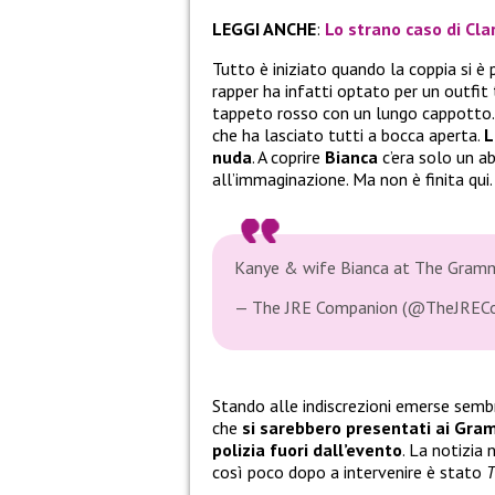
LEGGI ANCHE
:
Lo strano caso di Cla
Tutto è iniziato quando la coppia si è 
rapper ha infatti optato per un outfit
tappeto rosso con un lungo cappotto.
che ha lasciato tutti a bocca aperta.
L
nuda
. A coprire
Bianca
c’era solo un a
all’immaginazione. Ma non è finita qui.
Kanye & wife Bianca at The Gra
— The JRE Companion (@TheJREC
Stando alle indiscrezioni emerse sem
che
si sarebbero presentati ai Gra
polizia fuori dall’evento
. La notizia
così poco dopo a intervenire è stato