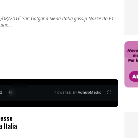
7/08/2016 San Galgano Siena Italia gossip Nozze da F1:
rtane…
Ad
hub
Media
/
2
POWERED BY
resse
 Italia