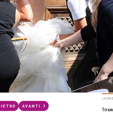
CUC
Come
buon
LUCREZ
DIETRO
AVANTI
Tiram