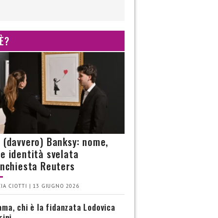
 È?
è (davvero) Banksy: nome,
 e identità svelata
’inchiesta Reuters
IA CIOTTI | 13 GIUGNO 2026
ma, chi è la fidanzata Lodovica
rini