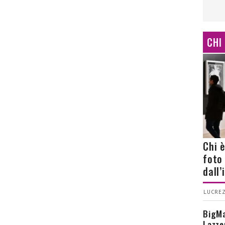
CHI
Chi 
foto
dall
LUCREZ
BigMa
Lazze