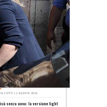
INA
 scegliere le pesche più
e? La guida definitiva
IA CIOTTI | 2 AGOSTO 2026
isù senza uova: la versione light