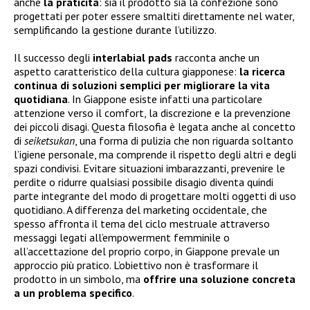
anche
la praticità
: sia il prodotto sia la confezione sono
progettati per poter essere smaltiti direttamente nel water,
semplificando la gestione durante l’utilizzo.
Il successo degli
interlabial pads
racconta anche un
aspetto caratteristico della cultura giapponese:
la ricerca
continua di soluzioni semplici per migliorare la vita
quotidiana
. In Giappone esiste infatti una particolare
attenzione verso il comfort, la discrezione e la prevenzione
dei piccoli disagi. Questa filosofia è legata anche al concetto
di
seiketsukan
, una forma di pulizia che non riguarda soltanto
l’igiene personale, ma comprende il rispetto degli altri e degli
spazi condivisi. Evitare situazioni imbarazzanti, prevenire le
perdite o ridurre qualsiasi possibile disagio diventa quindi
parte integrante del modo di progettare molti oggetti di uso
quotidiano. A differenza del marketing occidentale, che
spesso affronta il tema del ciclo mestruale attraverso
messaggi legati all’empowerment femminile o
all’accettazione del proprio corpo, in Giappone prevale un
approccio più pratico. L’obiettivo non è trasformare il
prodotto in un simbolo, ma
offrire una soluzione concreta
a un problema specifico
.