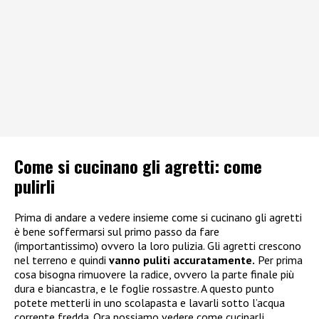
Come si cucinano gli agretti: come
pulirli
Prima di andare a vedere insieme come si cucinano gli agretti
è bene soffermarsi sul primo passo da fare
(importantissimo) ovvero la loro pulizia. Gli agretti crescono
nel terreno e quindi
vanno puliti accuratamente.
Per prima
cosa bisogna rimuovere la radice, ovvero la parte finale più
dura e biancastra, e le foglie rossastre. A questo punto
potete metterli in uno scolapasta e lavarli sotto l’acqua
corrente fredda. Ora possiamo vedere come cucinarli.