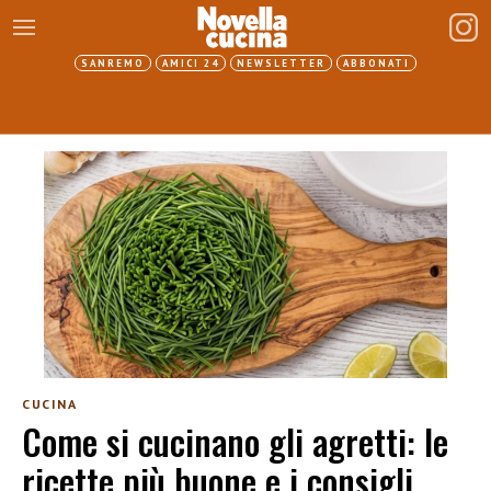
SANREMO
AMICI 24
NEWSLETTER
ABBONATI
CUCINA
Come si cucinano gli agretti: le
ricette più buone e i consigli