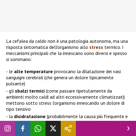
La cefalea da caldo non è una patologia autonoma, ma una
risposta sintomatica dell’organismo allo
stress
termico. I
meccanismi principali che la innescano sono diversi e spesso
si sommano:
le
alte temperature
provocano la dilatazione dei vasi
sanguigni cerebrali (che genera un dolore tipicamente
pulsante)
gli
sbalzi termici
(come passare ripetutamente da
ambienti molto caldi ad altri eccessivamente climatizzati)
mettono sotto stress l’organismo innescando un dolore di
tipo tensivo
la
disidratazione
(probabilmente la causa più frequente e
più facile da prevenire)
In estate la sudorazione aumenta per tutti in modo
pressoché matematico, e con essa la perdita di liquidi, che se