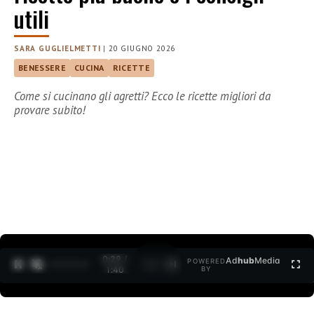
utili
SARA GUGLIELMETTI
|
20 GIUGNO 2026
BENESSERE
CUCINA
RICETTE
Come si cucinano gli agretti? Ecco le ricette migliori da
provare subito!
0:30 /
Ad
hub
Media
POWERED
1
/
2
1:40
BY