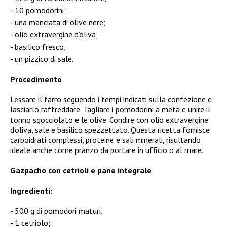
10 pomodorini;
una manciata di olive nere;
olio extravergine d’oliva;
basilico fresco;
un pizzico di sale.
Procedimento
Lessare il farro seguendo i tempi indicati sulla confezione e
lasciarlo raffreddare. Tagliare i pomodorini a metà e unire il
tonno sgocciolato e le olive. Condire con olio extravergine
d’oliva, sale e basilico spezzettato. Questa ricetta fornisce
carboidrati complessi, proteine e sali minerali, risultando
ideale anche come pranzo da portare in ufficio o al mare.
Gazpacho con cetrioli e pane integrale
Ingredienti:
500 g di pomodori maturi;
1 cetriolo;