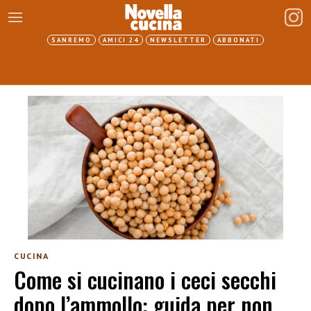
SANREMO
AMICI 24
NEWSLETTER
ABBONATI
CUCINA
Come si cucinano i ceci secchi
dopo l’ammollo: guida per non