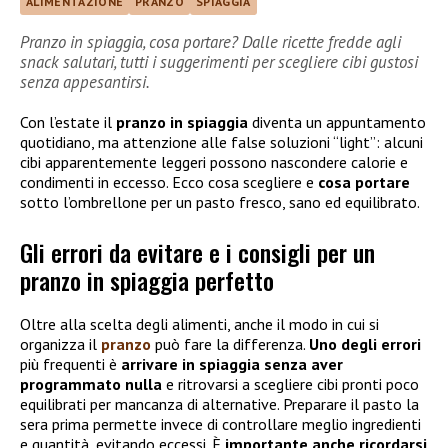
ALIMENTAZIONE
PRANZO
SPIAGGIA
Pranzo in spiaggia, cosa portare? Dalle ricette fredde agli
snack salutari, tutti i suggerimenti per scegliere cibi gustosi
senza appesantirsi.
Con l’estate il
pranzo in spiaggia
diventa un appuntamento
quotidiano, ma attenzione alle false soluzioni “light”: alcuni
cibi apparentemente leggeri possono nascondere calorie e
condimenti in eccesso. Ecco cosa scegliere e
cosa portare
sotto l’ombrellone per un pasto fresco, sano ed equilibrato.
Gli errori da evitare e i consigli per un
pranzo in spiaggia perfetto
Oltre alla scelta degli alimenti, anche il modo in cui si
organizza il
pranzo
può fare la differenza.
Uno degli errori
più frequenti è
arrivare in spiaggia senza aver
programmato nulla
e ritrovarsi a scegliere cibi pronti poco
equilibrati per mancanza di alternative. Preparare il pasto la
sera prima permette invece di controllare meglio ingredienti
e quantità, evitando eccessi. È
importante anche ricordarsi