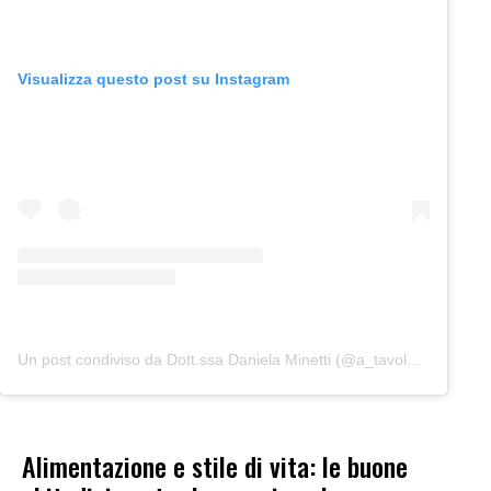
Visualizza questo post su Instagram
Un post condiviso da Dott.ssa Daniela Minetti (@a_tavola_con_la_dietista)
Alimentazione e stile di vita: le buone