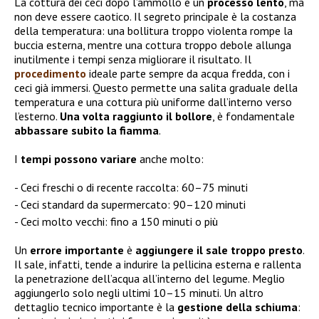
La cottura dei ceci dopo l’ammollo è un
processo lento
, ma
non deve essere caotico. Il segreto principale è la costanza
della temperatura: una bollitura troppo violenta rompe la
buccia esterna, mentre una cottura troppo debole allunga
inutilmente i tempi senza migliorare il risultato. Il
procedimento
ideale parte sempre da acqua fredda, con i
ceci già immersi. Questo permette una salita graduale della
temperatura e una cottura più uniforme dall’interno verso
l’esterno.
Una volta raggiunto il bollore
, è fondamentale
abbassare subito la fiamma
.
I
tempi possono variare
anche molto:
Ceci freschi o di recente raccolta: 60–75 minuti
Ceci standard da supermercato: 90–120 minuti
Ceci molto vecchi: fino a 150 minuti o più
Un
errore importante
è
aggiungere il sale troppo presto
.
Il sale, infatti, tende a indurire la pellicina esterna e rallenta
la penetrazione dell’acqua all’interno del legume. Meglio
aggiungerlo solo negli ultimi 10–15 minuti. Un altro
dettaglio tecnico importante è la
gestione della schiuma
: