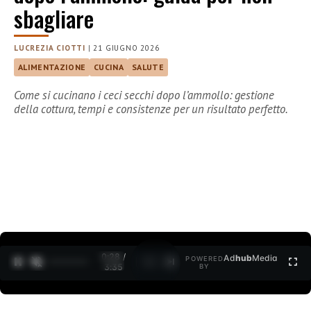
sbagliare
LUCREZIA CIOTTI
|
21 GIUGNO 2026
ALIMENTAZIONE
CUCINA
SALUTE
Come si cucinano i ceci secchi dopo l’ammollo: gestione
della cottura, tempi e consistenze per un risultato perfetto.
0:30 /
Ad
hub
Media
POWERED
1
/
2
3:35
BY