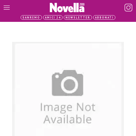
SANREMO
AMICI 24
NEWSLETTER
ABBONATI