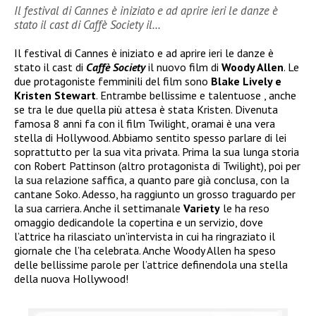
Il festival di Cannes è iniziato e ad aprire ieri le danze è
stato il cast di Caffè Society il…
Il festival di Cannes è iniziato e ad aprire ieri le danze è
stato il cast di
Caffè Society
il nuovo film di
Woody Allen
. Le
due protagoniste femminili del film sono
Blake Lively e
Kristen Stewart
. Entrambe bellissime e talentuose , anche
se tra le due quella più attesa è stata Kristen. Divenuta
famosa 8 anni fa con il film Twilight, oramai è una vera
stella di Hollywood. Abbiamo sentito spesso parlare di lei
soprattutto per la sua vita privata. Prima la sua lunga storia
con Robert Pattinson (altro protagonista di Twilight), poi per
la sua relazione saffica, a quanto pare già conclusa, con la
cantane Soko. Adesso, ha raggiunto un grosso traguardo per
la sua carriera. Anche il settimanale
Variety
le ha reso
omaggio dedicandole la copertina e un servizio, dove
l’attrice ha rilasciato un’intervista in cui ha ringraziato il
giornale che l’ha celebrata. Anche Woody Allen ha speso
delle bellissime parole per l’attrice definendola una stella
della nuova Hollywood!