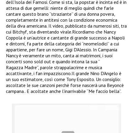
dell’Isola dei Famosi. Come si sta, la popstar è incinta ed è in
attesa di due gemelli: niente di meglio quindi che farle
cantare questo brano “straziante” di una donna povera,
completamente in antitesi con la condizione economica
della diva americana. Il video, pubblicato da numerosi siti, tra
cui Bitchyf, sta diventando virale.Ricordiamo che Nancy
Coppola è un’autrice e cantante di grande successo a Napoli
e dintorni, fa parte della categoria dei “neomelodici” a cui
appartiene, per fare un nome, Gigi D’Alessio. In Campania
Nancy è veramente un mito, canta ai matrimoni, i suoi
concerti sono sold out e quando intona la sua ”
Ragazza Madre”, parole strappalacrime e musica
accattivante, i fan impazziscono.Il grande Nino D’Angelo è
un suo estimatore, così come Tony Esposito. Un consiglio:
ascoltate le sue canzoni perchè forse nascerà una Beyoncè
campana.. E acoltate anche l’inarrivabile “Me faccio bella”.