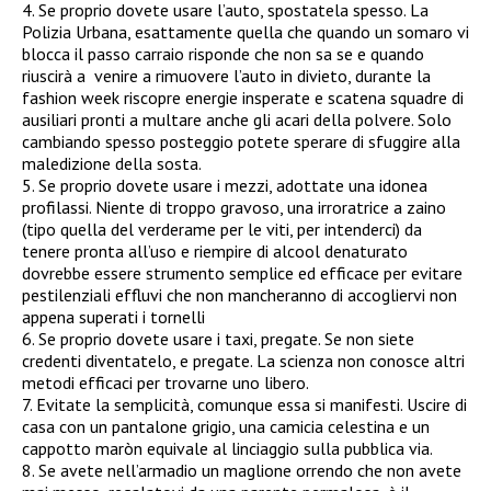
4. Se proprio dovete usare l’auto, spostatela spesso. La
Polizia Urbana, esattamente quella che quando un somaro vi
blocca il passo carraio risponde che non sa se e quando
riuscirà a venire a rimuovere l’auto in divieto, durante la
fashion week riscopre energie insperate e scatena squadre di
ausiliari pronti a multare anche gli acari della polvere. Solo
cambiando spesso posteggio potete sperare di sfuggire alla
maledizione della sosta.
5. Se proprio dovete usare i mezzi, adottate una idonea
profilassi. Niente di troppo gravoso, una irroratrice a zaino
(tipo quella del verderame per le viti, per intenderci) da
tenere pronta all’uso e riempire di alcool denaturato
dovrebbe essere strumento semplice ed efficace per evitare
pestilenziali effluvi che non mancheranno di accogliervi non
appena superati i tornelli
6. Se proprio dovete usare i taxi, pregate. Se non siete
credenti diventatelo, e pregate. La scienza non conosce altri
metodi efficaci per trovarne uno libero.
7. Evitate la semplicità, comunque essa si manifesti. Uscire di
casa con un pantalone grigio, una camicia celestina e un
cappotto maròn equivale al linciaggio sulla pubblica via.
8. Se avete nell’armadio un maglione orrendo che non avete