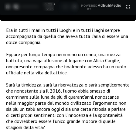
0:29 /
Ad
hub
Media
POWERED
1
/
2
3:35
BY
Era in tutti i mari in tutti i luoghi e in tutti i laghi sempre
accompagnata da quella che aveva tutta l’aria di essere una
dolce compagnia.
Eppure per lungo tempo nemmeno un cenno, una mezza
battuta, una vaga allusione al legame con Alicia Cargile,
onnipresente compagna che finalmente adesso ha un ruolo
ufficiale nella vita dell’attrice.
Sarà la timidezza, sarà la riservatezza o sarà semplicemente
che nonostante sia il 2016, l’uomo abbia smesso di
camminare sulla luna da più di quarant’anni, nonostante
nella maggior parte del mondo civilizzato l’argomento non
sia più un tabù ancora oggi ci sia una certa ritrosia a parlare
di certi propri sentimenti con l’innocenza e la spontaneità
che dovrebbero essere l’unico grande motore di quelle
stagioni della vita?