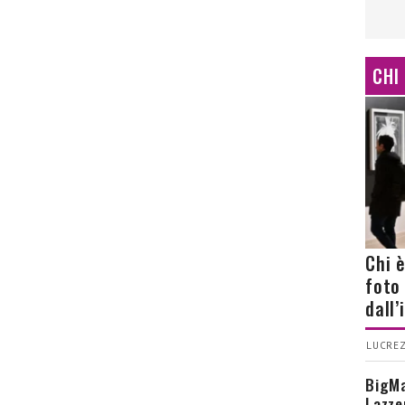
CHI
Chi 
foto
dall
LUCREZ
BigMa
Lazze