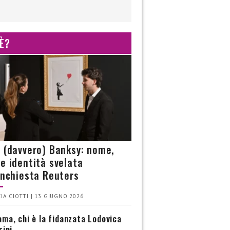
 È?
è (davvero) Banksy: nome,
 e identità svelata
’inchiesta Reuters
IA CIOTTI | 13 GIUGNO 2026
ma, chi è la fidanzata Lodovica
rini