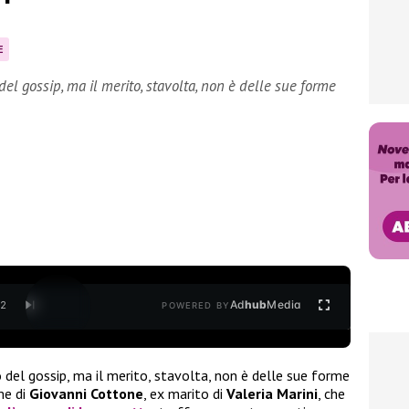
E
 del gossip, ma il merito, stavolta, non è delle sue forme
Ad
hub
Media
/
2
POWERED BY
o del gossip, ma il merito, stavolta, non è delle sue forme
me di
Giovanni Cottone
, ex marito di
Valeria Marini
, che