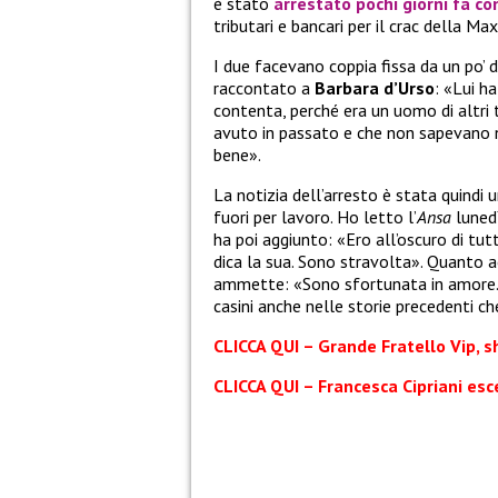
è stato
arrestato pochi giorni fa co
tributari e bancari per il crac della Ma
I due facevano coppia fissa da un po’ 
raccontato a
Barbara d’Urso
: «Lui h
contenta, perché era un uomo di altri 
avuto in passato e che non sapevano
bene».
La notizia dell’arresto è stata quindi 
fuori per lavoro. Ho letto l’
Ansa
lunedì
ha poi aggiunto: «Ero all’oscuro di tut
dica la sua. Sono stravolta». Quanto
ammette: «Sono sfortunata in amore. M
casini anche nelle storie precedenti c
CLICCA QUI – Grande Fratello Vip, s
CLICCA QUI – Francesca Cipriani esc