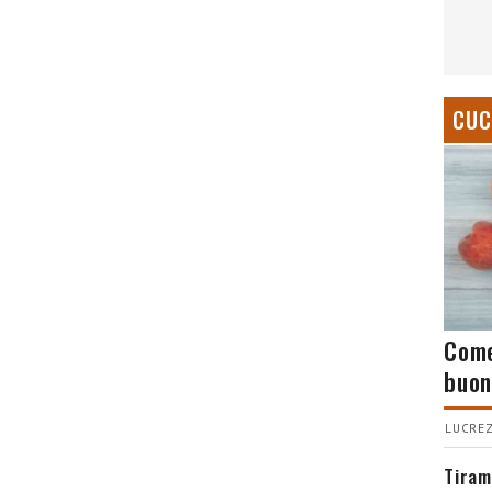
CUC
Come
buon
LUCREZ
Tiram