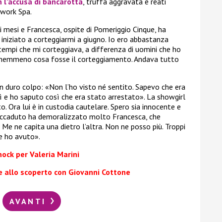
n l’accusa di bancarotta
, truffa aggravata e reati
xwork Spa.
di mesi e Francesca, ospite di Pomeriggio Cinque, ha
a iniziato a corteggiarmi a giugno. Io ero abbastanza
tempi che mi corteggiava, a differenza di uomini che ho
 nemmeno cosa fosse il corteggiamento. Andava tutto
un duro colpo: «Non l’ho visto né sentito. Sapevo che era
 e ho saputo così che era stato arrestato». La showgirl
to. Ora lui è in custodia cautelare. Spero sia innocente e
 accaduto ha demoralizzato molto Francesca, che
e ne capita una dietro l’altra. Non ne posso più. Troppi
he ho avuto».
hock per Valeria Marini
e allo scoperto con Giovanni Cottone
AVANTI