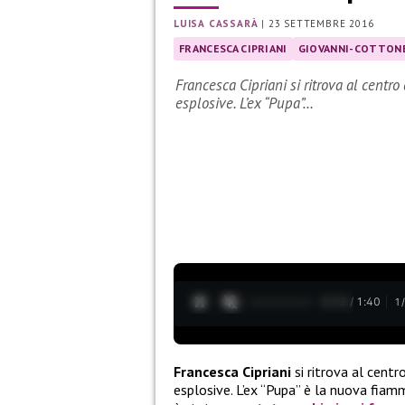
LUISA CASSARÀ
|
23 SETTEMBRE 2016
FRANCESCA CIPRIANI
GIOVANNI-COTTON
Francesca Cipriani si ritrova al centro
esplosive. L’ex “Pupa”…
0:14 / 1:40
1
Francesca Cipriani
si ritrova al centr
esplosive. L’ex “Pupa” è la nuova fiam