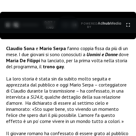
0:27 /
Ad
hub
Media
POWERED
1
/
2
1:40
BY
Claudio Sona
e
Mario Serpa
fanno coppia fissa da più di un
mese. I due giovani si sono conosciuti a
Uomini e Donne
dove
Maria De Filippi
ha lanciato, per la prima volta nella storia
del programma, il
trono gay
.
La loro storia è stata sin da subito molto seguita e
apprezzata dal pubblico e oggi Mario Serpa – corteggiatore
di Claudio durante la trasmissione – ha confessato, in una
intervista a
Sì24.it,
qualche dettaglio della sua relazione
d’amore.
Ha dichiarato di essere al settimo cielo e
innamorato: «
Sto super bene, sto vivendo un momento
felice che spero duri il più possibile. L’amore fa questo
effetto è un po’ come vivere in un mondo tutto a colori. »
Il giovane romano ha confessato di essere grato al pubblico