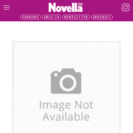
SANREMO
AMICI 24
NEWSLETTER
ABBONATI