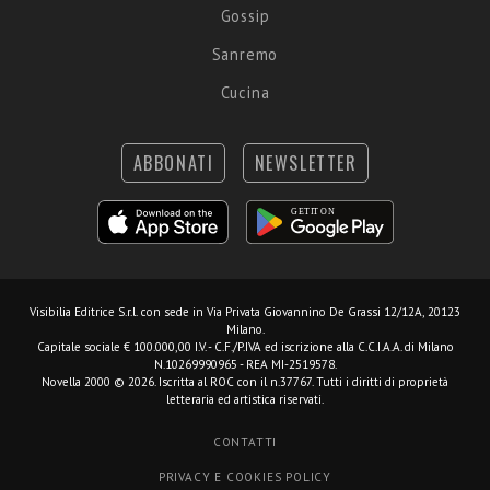
Gossip
Sanremo
Cucina
ABBONATI
NEWSLETTER
Visibilia Editrice S.r.l.
con sede in Via Privata Giovannino De Grassi 12/12A, 20123
Milano.
Capitale sociale € 100.000,00 I.V. - C.F./P.IVA ed iscrizione alla C.C.I.A.A. di Milano
N.10269990965 - REA MI-2519578.
Novella 2000 © 2026. Iscritta al ROC con il n.37767. Tutti i diritti di proprietà
letteraria ed artistica riservati.
CONTATTI
PRIVACY E COOKIES POLICY