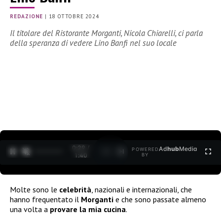
REDAZIONE
|
18 OTTOBRE 2024
Il titolare del Ristorante Morganti, Nicola Chiarelli, ci parla
della speranza di vedere Lino Banfi nel suo locale
0:30 /
Ad
hub
Media
POWERED
1
/
2
1:40
BY
Molte sono le
celebrità
, nazionali e internazionali, che
hanno frequentato il
Morganti
e che sono passate almeno
una volta a
provare la mia cucina
.