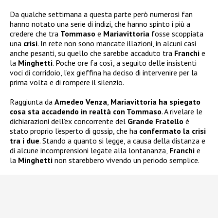
Da qualche settimana a questa parte però numerosi fan
hanno notato una serie di indizi, che hanno spinto i più a
credere che tra
Tommaso
e
Mariavittoria
fosse scoppiata
una
crisi
. In rete non sono mancate illazioni, in alcuni casi
anche pesanti, su quello che sarebbe accaduto tra
Franchi
e
la
Minghetti
. Poche ore fa così, a seguito delle insistenti
voci di corridoio, l’ex gieffina ha deciso di intervenire per la
prima volta e di rompere il silenzio.
Raggiunta da
Amedeo Venza
,
Mariavittoria ha spiegato
cosa sta accadendo in realtà con Tommaso
. A rivelare le
dichiarazioni dell’ex concorrente del
Grande Fratello
è
stato proprio l’esperto di gossip, che ha
confermato la crisi
tra i due
. Stando a quanto si legge, a causa della distanza e
di alcune incomprensioni legate alla lontananza,
Franchi
e
la
Minghetti
non starebbero vivendo un periodo semplice.