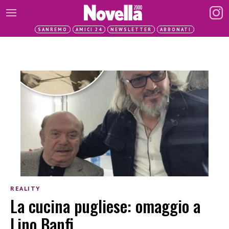
SANREMO
AMICI 24
NEWSLETTER
ABBONATI
REALITY
La cucina pugliese: omaggio a
Lino Banfi