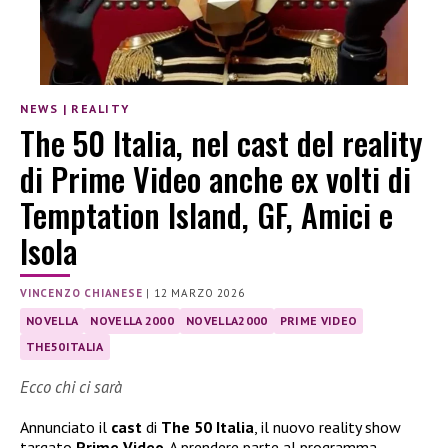
NEWS
|
REALITY
The 50 Italia, nel cast del reality
di Prime Video anche ex volti di
Temptation Island, GF, Amici e
Isola
VINCENZO CHIANESE
|
12 MARZO 2026
NOVELLA
NOVELLA 2000
NOVELLA2000
PRIME VIDEO
THE50ITALIA
Ecco chi ci sarà
Annunciato il
cast
di
The 50 Italia
, il nuovo reality show
targato
Prime Video
. A prendere parte al programma