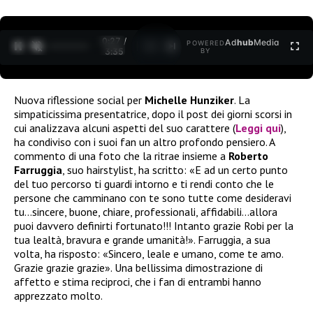
0:27 /
Ad
hub
Media
POWERED
1
/
2
3:35
BY
Nuova riflessione social per
Michelle Hunziker
. La
simpaticissima presentatrice, dopo il post dei giorni scorsi in
cui analizzava alcuni aspetti del suo carattere (
Leggi qui
),
ha condiviso con i suoi fan un altro profondo pensiero. A
commento di una foto che la ritrae insieme a
Roberto
Farruggia
, suo hairstylist, ha scritto: «E ad un certo punto
del tuo percorso ti guardi intorno e ti rendi conto che le
persone che camminano con te sono tutte come desideravi
tu…sincere, buone, chiare, professionali, affidabili…allora
puoi davvero definirti fortunato!!! Intanto grazie Robi per la
tua lealtà, bravura e grande umanità!». Farruggia, a sua
volta, ha risposto: «Sincero, leale e umano, come te amo.
Grazie grazie grazie». Una bellissima dimostrazione di
affetto e stima reciproci, che i fan di entrambi hanno
apprezzato molto.