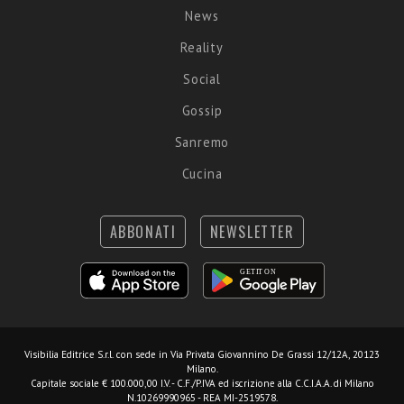
News
Reality
Social
Gossip
Sanremo
Cucina
ABBONATI
NEWSLETTER
Visibilia Editrice S.r.l.
con sede in Via Privata Giovannino De Grassi 12/12A, 20123
Milano.
Capitale sociale € 100.000,00 I.V. - C.F./P.IVA ed iscrizione alla C.C.I.A.A. di Milano
N.10269990965 - REA MI-2519578.