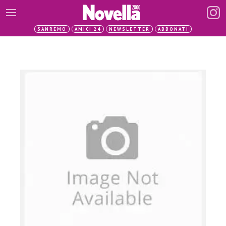
SANREMO
AMICI 24
NEWSLETTER
ABBONATI