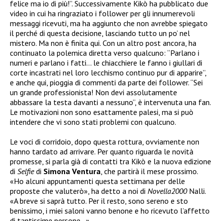
felice ma io di più!”. Successivamente Kikò ha pubblicato due
video in cui ha ringraziato i follower per gli innumerevoli
messaggi ricevuti, ma ha aggiunto che non avrebbe spiegato
il perché di questa decisione, lasciando tutto un po’ nel
mistero. Ma non è finita qui. Con un altro post ancora, ha
continuato la polemica diretta verso qualcuno: “
Parlano i
numeri e parlano i fatti… le chiacchiere le fanno i giullari di
corte incastrati nel loro lecchismo continuo pur di apparire”,
e anche qui, pioggia di commenti da parte dei follower. “Sei
un grande professionista! Non devi assolutamente
abbassare la testa davanti a nessuno”, è intervenuta una fan.
Le motivazioni non sono esattamente palesi, ma si può
intendere che vi sono stati problemi con qualcuno.
Le voci di corridoio, dopo questa rottura, ovviamente non
hanno tardato ad arrivare. Per quanto riguarda le novità
promesse, si parla già di contatti tra Kikò e la nuova edizione
di
Selfie
di
Simona Ventura
, che partirà il mese prossimo.
«Ho alcuni appuntamenti questa settimana per delle
proposte che valuterò», ha detto a noi di
Novella2000
Nalli.
«A breve si saprà tutto. Per il resto, sono sereno e sto
benissimo, i miei saloni vanno benone e ho ricevuto l’affetto
di tantissime persone…».