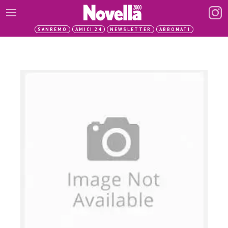
SANREMO
AMICI 24
NEWSLETTER
ABBONATI