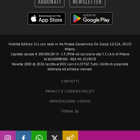
ABBONATI
NEWSLETTER
Visibilia Editrice S.r.l.
con sede in Via Privata Giovannino De Grassi 12/12A, 20123
Milano.
Capitale sociale € 100.000,00 I.V. - C.F./P.IVA ed iscrizione alla C.C.I.A.A. di Milano
N.10269990965 - REA MI-2519578.
Novella 2000 © 2026. Iscritta al ROC con il n.37767. Tutti i diritti di proprietà
letteraria ed artistica riservati.
CONTATTI
PRIVACY E COOKIES POLICY
IMPOSTAZIONI COOKIE
TORNA SU