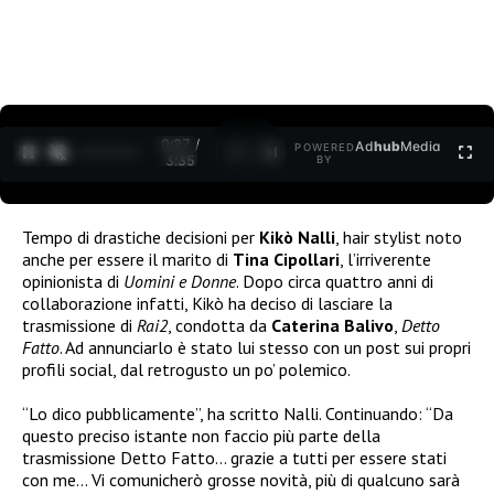
0:27 /
Ad
hub
Media
POWERED
1
/
2
3:35
BY
Tempo di drastiche decisioni per
Kikò Nalli
, hair stylist noto
anche per essere il marito di
Tina Cipollari
, l’irriverente
opinionista di
Uomini e Donne
. Dopo circa quattro anni di
collaborazione infatti, Kikò ha deciso di lasciare la
trasmissione di
Rai2
, condotta da
Caterina Balivo
,
Detto
Fatto
. Ad annunciarlo è stato lui stesso con un post sui propri
profili social, dal retrogusto un po’ polemico.
“Lo dico pubblicamente”, ha scritto Nalli. Continuando: “Da
questo preciso istante non faccio più parte della
trasmissione Detto Fatto… grazie a tutti per essere stati
con me… Vi comunicherò grosse novità, più di qualcuno sarà