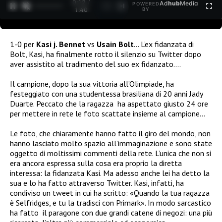
0:13 /
Ad
hub
Media
POWERED
1
/
2
1:40
BY
1-0 per
Kasi j. Bennet
vs
Usain Bolt
… L’ex fidanzata di
Bolt, Kasi, ha finalmente rotto il silenzio su Twitter dopo
aver assistito al tradimento del suo ex fidanzato….
Il campione, dopo la sua vittoria all’Olimpiade, ha
festeggiato con una studentessa brasiliana di 20 anni Jady
Duarte. Peccato che la ragazza ha aspettato giusto 24 ore
per mettere in rete le foto scattate insieme al campione…
Le foto, che chiaramente hanno fatto il giro del mondo, non
hanno lasciato molto spazio all’immaginazione e sono state
oggetto di moltissimi commenti della rete. L’unica che non si
era ancora espressa sulla cosa era proprio la diretta
interessa: la fidanzata Kasi. Ma adesso anche lei ha detto la
sua e lo ha fatto attraverso Twitter. Kasi, infatti, ha
condiviso un tweet in cui ha scritto: «Quando la tua ragazza
è Selfridges, e tu la tradisci con Primark». In modo sarcastico
ha fatto il paragone con due grandi catene di negozi: una più