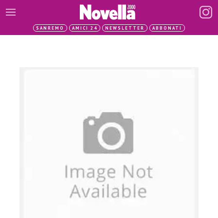
SANREMO
AMICI 24
NEWSLETTER
ABBONATI