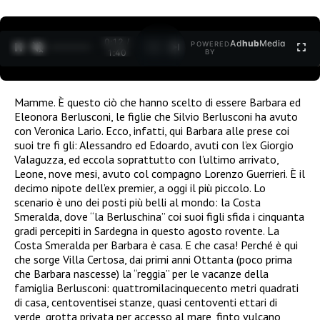
0:12 /
Ad
hub
Media
POWERED
1
/
2
1:40
BY
Mamme. È questo ciò che hanno scelto di essere Barbara ed
Eleonora Berlusconi, le figlie che Silvio Berlusconi ha avuto
con Veronica Lario. Ecco, infatti, qui Barbara alle prese coi
suoi tre fi gli: Alessandro ed Edoardo, avuti con l’ex Giorgio
Valaguzza, ed eccola soprattutto con l’ultimo arrivato,
Leone, nove mesi, avuto col compagno Lorenzo Guerrieri. È il
decimo nipote dell’ex premier, a oggi il più piccolo. Lo
scenario è uno dei posti più belli al mondo: la Costa
Smeralda, dove “la Berluschina” coi suoi figli sfida i cinquanta
gradi percepiti in Sardegna in questo agosto rovente. La
Costa Smeralda per Barbara è casa. E che casa! Perché è qui
che sorge Villa Certosa, dai primi anni Ottanta (poco prima
che Barbara nascesse) la “reggia” per le vacanze della
famiglia Berlusconi: quattromilacinquecento metri quadrati
di casa, centoventisei stanze, quasi centoventi ettari di
verde, grotta privata per accesso al mare, finto vulcano