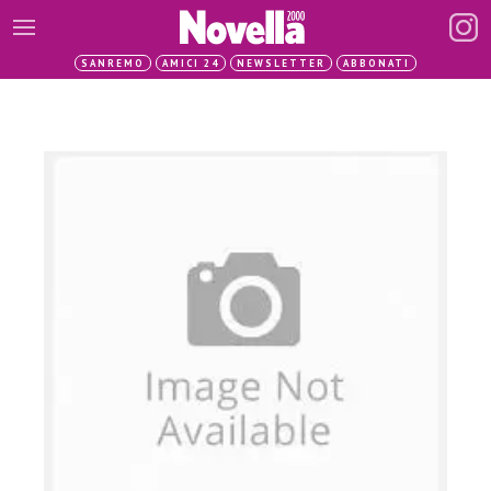
SANREMO
AMICI 24
NEWSLETTER
ABBONATI