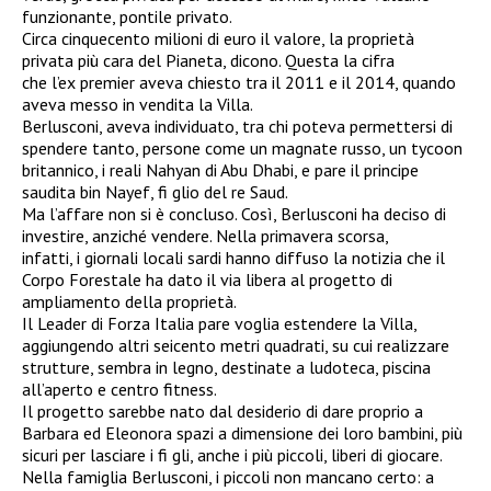
funzionante, pontile privato.
Circa cinquecento milioni di euro il valore, la proprietà
privata più cara del Pianeta, dicono. Questa la cifra
che l’ex premier aveva chiesto tra il 2011 e il 2014, quando
aveva messo in vendita la Villa.
Berlusconi, aveva individuato, tra chi poteva permettersi di
spendere tanto, persone come un magnate russo, un tycoon
britannico, i reali Nahyan di Abu Dhabi, e pare il principe
saudita bin Nayef, fi glio del re Saud.
Ma l’affare non si è concluso. Così, Berlusconi ha deciso di
investire, anziché vendere. Nella primavera scorsa,
infatti, i giornali locali sardi hanno diffuso la notizia che il
Corpo Forestale ha dato il via libera al progetto di
ampliamento della proprietà.
Il Leader di Forza Italia pare voglia estendere la Villa,
aggiungendo altri seicento metri quadrati, su cui realizzare
strutture, sembra in legno, destinate a ludoteca, piscina
all’aperto e centro fitness.
Il progetto sarebbe nato dal desiderio di dare proprio a
Barbara ed Eleonora spazi a dimensione dei loro bambini, più
sicuri per lasciare i fi gli, anche i più piccoli, liberi di giocare.
Nella famiglia Berlusconi, i piccoli non mancano certo: a