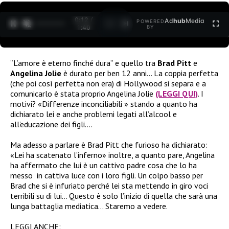
0:12 /
Ad
hub
Media
POWERED
1
/
2
1:40
BY
“L’amore è eterno finché dura” e quello tra
Brad Pitt
e
Angelina Jolie
è durato per ben 12 anni… La coppia perfetta
(che poi così perfetta non era) di Hollywood si separa e a
comunicarlo è stata proprio Angelina Jolie
(LEGGI QUI)
. I
motivi? «Differenze inconciliabili » stando a quanto ha
dichiarato lei e anche problemi legati all’alcool e
all’educazione dei figli….
Ma adesso a parlare è Brad Pitt che furioso ha dichiarato:
«Lei ha scatenato l’inferno» inoltre, a quanto pare, Angelina
ha affermato che lui è un cattivo padre cosa che lo ha
messo in cattiva luce con i loro figli. Un colpo basso per
Brad che si è infuriato perché lei sta mettendo in giro voci
terribili su di lui… Questo è solo l’inizio di quella che sarà una
lunga battaglia mediatica… Staremo a vedere.
LEGGI ANCHE: