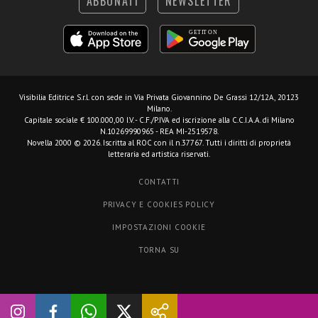
ABBONATI
NEWSLETTER
Visibilia Editrice S.r.l.
con sede in Via Privata Giovannino De Grassi 12/12A, 20123
Milano.
Capitale sociale € 100.000,00 I.V. - C.F./P.IVA ed iscrizione alla C.C.I.A.A. di Milano
N.10269990965 - REA MI-2519578.
Novella 2000 © 2026. Iscritta al ROC con il n.37767. Tutti i diritti di proprietà
letteraria ed artistica riservati.
CONTATTI
PRIVACY E COOKIES POLICY
IMPOSTAZIONI COOKIE
TORNA SU