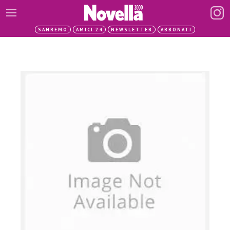
SANREMO
AMICI 24
NEWSLETTER
ABBONATI