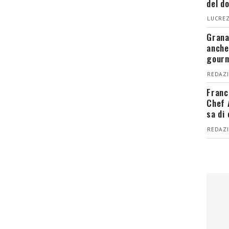
del d
LUCREZ
Grana
anche
gour
REDAZI
Franc
Chef 
sa di
REDAZI