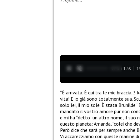
0:13 / 1:40
1
“È arrivata. È qui tra le mie braccia. 3
vita! E io già sono totalmente sua. Sc
solo lei, il mio sole. È stata Brunilde
mandato il vostro amore pur non cono
e mi ha “detto” un altro nome, il suo 
questo pianeta: Amanda, “colei che de
Però dice che sarà per sempre anche Br
Vi accarezziamo con queste manine di se