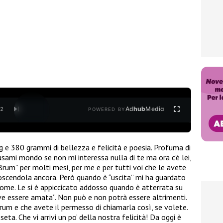
Ad
hub
Media
/
2
POWERED BY
 kg e 380 grammi di bellezza e felicità e poesia. Profuma di
usami mondo se non mi interessa nulla di te ma ora c’è lei,
 “Brum” per molti mesi, per me e per tutti voi che le avete
scendola ancora. Però quando è “uscita” mi ha guardato
nome. Le si è appiccicato addosso quando è atterrata su
ve essere amata”. Non può e non potrà essere altrimenti.
um e che avete il permesso di chiamarla così, se volete.
ta. Che vi arrivi un po’ della nostra felicità! Da oggi è