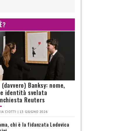
 È?
è (davvero) Banksy: nome,
 e identità svelata
’inchiesta Reuters
IA CIOTTI | 13 GIUGNO 2026
ma, chi è la fidanzata Lodovica
rini