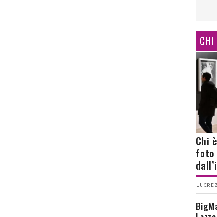
CHI
Chi 
foto
dall
LUCREZ
BigMa
Lazze