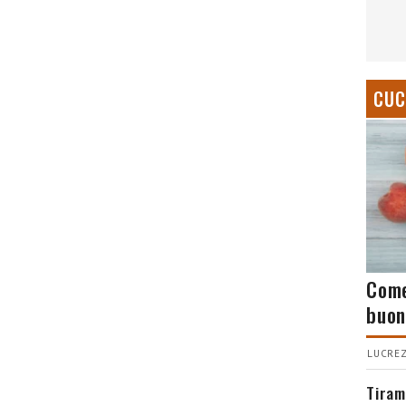
CUC
Come
buon
LUCREZ
Tiram