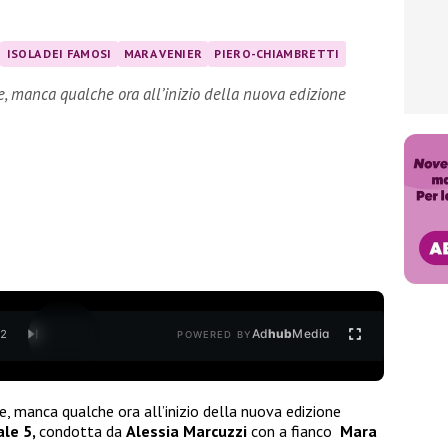
ISOLA DEI FAMOSI
MARA VENIER
PIERO-CHIAMBRETTI
re, manca qualche ora all’inizio della nuova edizione
Ad
hub
Media
/
2
POWERED BY
e, manca qualche ora all’inizio della nuova edizione
ale 5,
condotta da
Alessia Marcuzzi
con a fianco
Mara