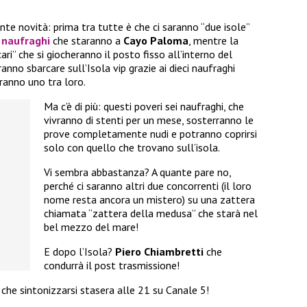
te novità: prima tra tutte è che ci saranno “due isole”
i
naufraghi
che staranno a
Cayo Paloma
, mentre la
ari” che si giocheranno il posto fisso all’interno del
anno sbarcare sull’Isola vip grazie ai dieci naufraghi
eranno uno tra loro.
Ma c’è di più: questi poveri sei naufraghi, che
vivranno di stenti per un mese, sosterranno le
prove completamente nudi e potranno coprirsi
solo con quello che trovano sull’isola.
Vi sembra abbastanza? A quante pare no,
perché ci saranno altri due concorrenti (il loro
nome resta ancora un mistero) su una zattera
chiamata “zattera della medusa” che starà nel
bel mezzo del mare!
E dopo l’Isola?
Piero Chiambretti
che
condurrà il post trasmissione!
che sintonizzarsi stasera alle 21 su Canale 5!